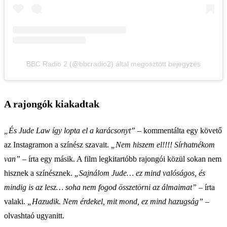
BBC Radio 2 (@bbcradio2) által megosztott bejegyzés
A rajongók kiakadtak
„És Jude Law így lopta el a karácsonyt”
– kommentálta egy követő
az Instagramon a színész szavait.
„Nem hiszem el!!!! Sírhatnékom
van”
– írta egy másik. A film legkitartóbb rajongói közül sokan nem
hisznek a színésznek.
„Sajnálom Jude… ez mind valóságos, és
mindig is az lesz… soha nem fogod összetörni az álmaimat”
– írta
valaki.
„Hazudik. Nem érdekel, mit mond, ez mind hazugság”
–
olvashtaó ugyanitt.