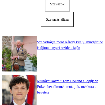
Szavazok
Szavazás állása
Szabadságra ment Károly király: mindjárt be
is újított a nyári rezidenciáján
Milliókat kaszált Tom Holland a legújabb
Pókember-filmmel: mutatjuk, mekkora a
bevétele