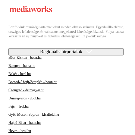
Portfóliónk minőségi tartalmat jelent minden olvasó számára. Egyedülálló elérést,
országos lefedettséget és változatos megjelenési lehetőséget biztosít. Folyamatosan
keressük az új irányokat és fejlődési lehetőségeket. Ez jövőnk záloga.
Regionális hírportálok
Bács-Kiskun - baon.hu
Baranya - bama.hu
Békés - beol.hu
Borsod-Abaúj-Zemplén - boon.hu
Csongrád - delmagyar.hu
Dunaújváros - duol.hu
Fejér - feol.hu
Győr-Moson-Sopron - kisalfold.hu
Hajdú-Bihar - haon.hu
Heves - heol.hu