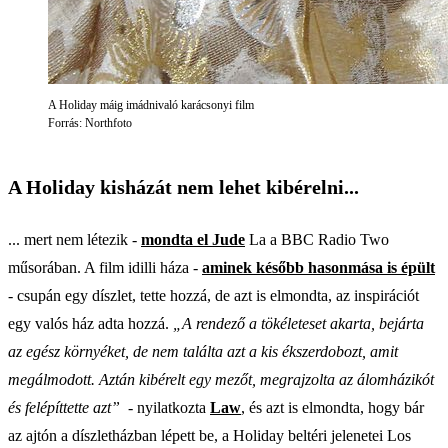
A Holiday máig imádnivaló karácsonyi film
Forrás: Northfoto
A Holiday kisházát nem lehet kibérelni...
... mert nem létezik -
mondta el Jude
La a BBC Radio Two
műsorában. A film idilli háza -
aminek később hasonmása is épült
- csupán egy díszlet, tette hozzá, de azt is elmondta, az inspirációt
egy valós ház adta hozzá.
„A rendező a tökéleteset akarta, bejárta
az egész környéket, de nem találta azt a kis ékszerdobozt, amit
megálmodott. Aztán kibérelt egy mezőt, megrajzolta az álomházikót
és felépíttette azt”
- nyilatkozta
Law
, és azt is elmondta, hogy bár
az ajtón a díszletházban lépett be, a Holiday beltéri jelenetei Los