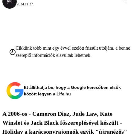
2024.11.27.
Cikkünk több mint egy évvel ezelőtt frissült utoljára, a benne
szereplő információk elavultak lehetnek.
Itt állíthatja be, hogy a Google keresőben elsők
között legyen a Life.hu
A 2006-os - Cameron Diaz, Jude Law, Kate
Winslet és Jack Black főszereplésével készült -
Holiday a karácsonyrajongók egyik "újranézős"