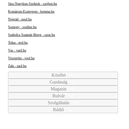
Jász-Nagykun-Szolnok - szoljon.hu
Komárom-Esztergom - kemma.hu
Nógrád - nool.hu
Somogy - sonline.hu
Szabolcs-Szatmár-Bereg - szon.hu
Tolna - teol.hu
Vas - vaol.hu
Veszprém - veol.hu
Zala - zaol.hu
Közélet
Gazdaság
Magazin
Bulvár
Szolgáltatás
Rádió