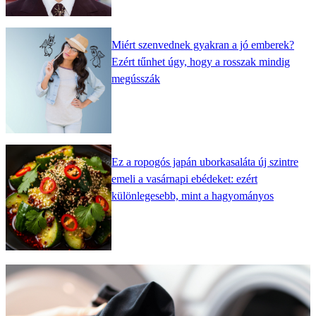
Miért szenvednek gyakran a jó emberek?
Ezért tűnhet úgy, hogy a rosszak mindig
megússzák
Ez a ropogós japán uborkasaláta új szintre
emeli a vasárnapi ebédeket: ezért
különlegesebb, mint a hagyományos