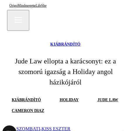
Origo
Mindmegette
Life
She
KIÁBRÁNDÍTÓ
Jude Law ellopta a karácsonyt: ez a
szomorú igazság a Holiday angol
házikójáról
KIÁBRÁNDÍTÓ
HOLIDAY
JUDE LAW
CAMERON DIAZ
SZOMBATI-KISS ESZTER