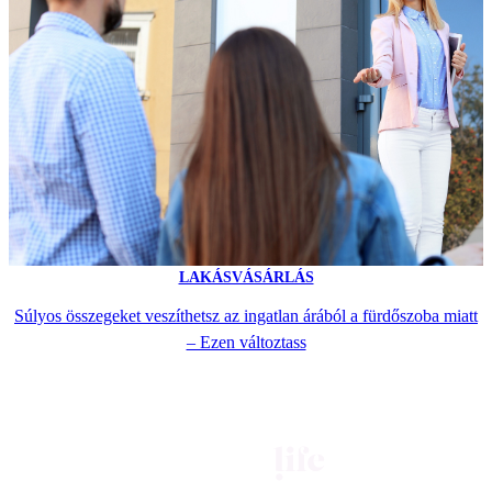
LAKÁSVÁSÁRLÁS
Súlyos összegeket veszíthetsz az ingatlan árából a fürdőszoba miatt
– Ezen változtass