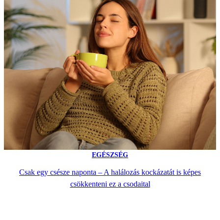
EGÉSZSÉG
Csak egy csésze naponta – A halálozás kockázatát is képes
csökkenteni ez a csodaital