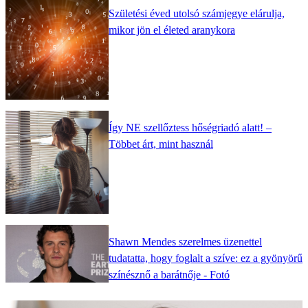
Születési éved utolsó számjegye elárulja,
mikor jön el életed aranykora
Így NE szellőztess hőségriadó alatt! –
Többet árt, mint használ
Shawn Mendes szerelmes üzenettel
tudatatta, hogy foglalt a szíve: ez a gyönyörű
színésznő a barátnője - Fotó