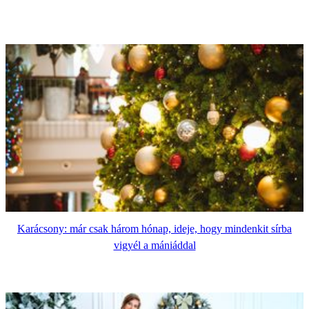
Karácsony: már csak három hónap, ideje, hogy mindenkit sírba
vigyél a mániáddal