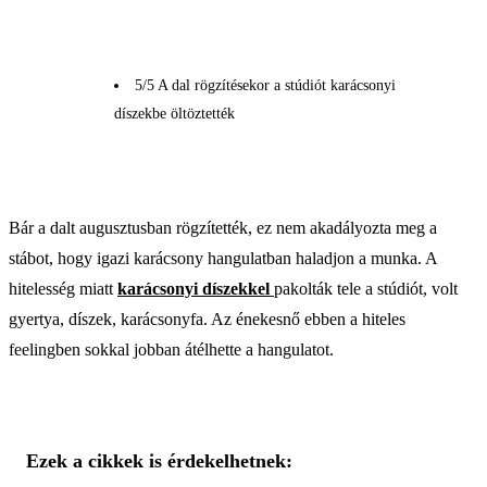
5/5 A dal rögzítésekor a stúdiót karácsonyi
díszekbe öltöztették
Bár a dalt augusztusban rögzítették, ez nem akadályozta meg a
stábot, hogy igazi karácsony hangulatban haladjon a munka. A
hitelesség miatt
karácsonyi díszekkel
pakolták tele a stúdiót, volt
gyertya, díszek, karácsonyfa. Az énekesnő ebben a hiteles
feelingben sokkal jobban átélhette a hangulatot.
Ezek a cikkek is érdekelhetnek: