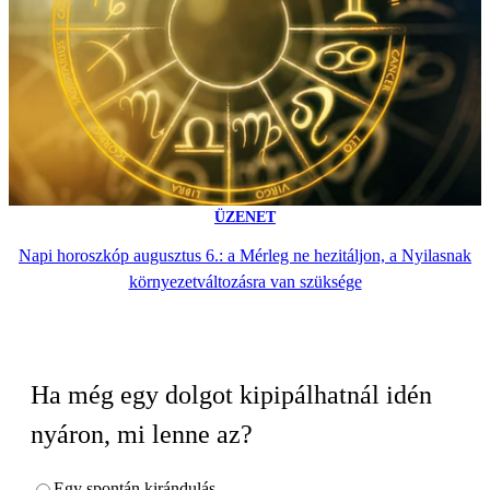
ÜZENET
Napi horoszkóp augusztus 6.: a Mérleg ne hezitáljon, a Nyilasnak
környezetváltozásra van szüksége
Ha még egy dolgot kipipálhatnál idén
nyáron, mi lenne az?
Egy spontán kirándulás