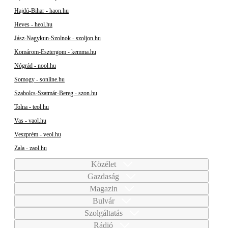
Hajdú-Bihar - haon.hu
Heves - heol.hu
Jász-Nagykun-Szolnok - szoljon.hu
Komárom-Esztergom - kemma.hu
Nógrád - nool.hu
Somogy - sonline.hu
Szabolcs-Szatmár-Bereg - szon.hu
Tolna - teol.hu
Vas - vaol.hu
Veszprém - veol.hu
Zala - zaol.hu
Közélet
Gazdaság
Magazin
Bulvár
Szolgáltatás
Rádió