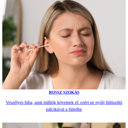
ROSSZ SZOKÁS
Veszélyes hiba, amit milliók követnek el: ezért ne nyúlj fültisztító
pálcikával a füledbe