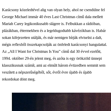
Karácsony közeledtével alig van olyan hely, ahol ne csendülne fel
George Michael immár 40 éves Last Christmas című dala mellett
Mariah Carey legikonikusabb slágere is. Felbukkan a rádióban,
plázákban, éttermekben és a legeldugodtabb kávézókban is. Habár
sokan kifejezetten utálják, és már nemigen bírják elviselni a dalt,
mégis reflexből összekapcsolják az önfeledt karácsonyi hangulattal.
Az „All I Want for Christmas Is You” című dal 30 évvel ezelőtt,
1994. október 29-én jelent meg, és azóta is egy örökzöld ünnepi
klasszikusnak számít, ami az elmúlt három évtizedben semmit sem
veszített a népszerűségéből, sőt, évről évre újabb és újabb
rekordokat dönt meg.