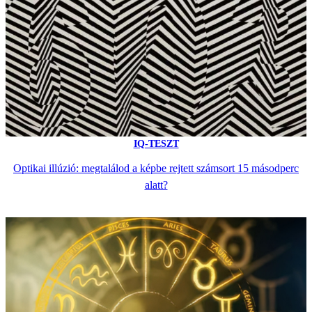
IQ-TESZT
Optikai illúzió: megtalálod a képbe rejtett számsort 15 másodperc
alatt?