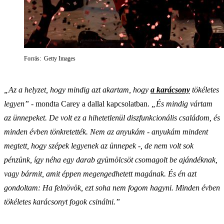
Forrás: Getty Images
„Az a helyzet, hogy mindig azt akartam, hogy
a karácsony
tökéletes
legyen”
- mondta Carey a dallal kapcsolatban.
„És mindig vártam
az ünnepeket. De volt ez a hihetetlenül diszfunkcionális családom, és
minden évben tönkretették. Nem az anyukám - anyukám mindent
megtett, hogy szépek legyenek az ünnepek -, de nem volt sok
pénzünk, így néha egy darab gyümölcsöt csomagolt be ajándéknak,
vagy bármit, amit éppen megengedhetett magának. És én azt
gondoltam: Ha felnövök, ezt soha nem fogom hagyni. Minden évben
tökéletes karácsonyt fogok csinálni.”