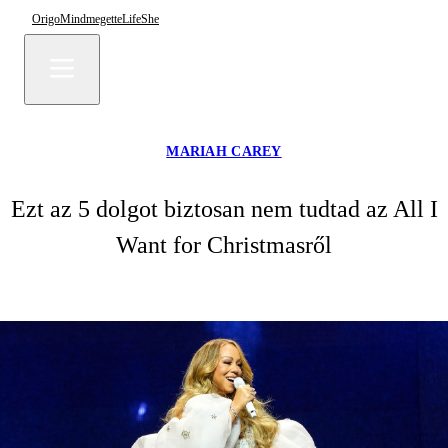
Origo
Mindmegette
Life
She
MARIAH CAREY
Ezt az 5 dolgot biztosan nem tudtad az All I
Want for Christmasről