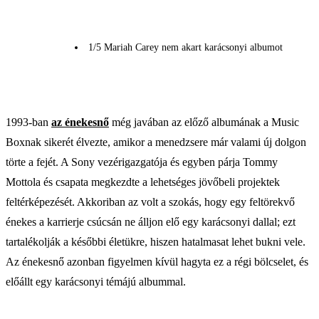
1/5 Mariah Carey nem akart karácsonyi albumot
1993-ban
az énekesnő
még javában az előző albumának a Music
Boxnak sikerét élvezte, amikor a menedzsere már valami új dolgon
törte a fejét. A Sony vezérigazgatója és egyben párja Tommy
Mottola és csapata megkezdte a lehetséges jövőbeli projektek
feltérképezését. Akkoriban az volt a szokás, hogy egy feltörekvő
énekes a karrierje csúcsán ne álljon elő egy karácsonyi dallal; ezt
tartalékolják a későbbi életükre, hiszen hatalmasat lehet bukni vele.
Az énekesnő azonban figyelmen kívül hagyta ez a régi bölcselet, és
előállt egy karácsonyi témájú albummal.