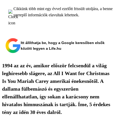
Cikkünk több mint egy évvel ezelőtt frissült utoljára, a benne
szereplő információk elavultak lehetnek.
Itt állíthatja be, hogy a Google keresőben elsők
között legyen a Life.hu
1994 az az év, amikor először felcsendül a világ
leghíresebb slágere, az All I Want for Christmas
Is You Mariah Carey amerikai énekesnőtől. A
dallama fülbemászó és egyszerűen
ellenállhatatlan, így sokan a karácsony nem
hivatalos himnuszának is tartják. Íme, 5 érdekes
tény az idén 30 éves dalról.