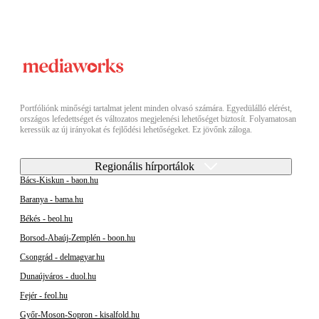
Portfóliónk minőségi tartalmat jelent minden olvasó számára. Egyedülálló elérést,
országos lefedettséget és változatos megjelenési lehetőséget biztosít. Folyamatosan
keressük az új irányokat és fejlődési lehetőségeket. Ez jövőnk záloga.
Regionális hírportálok
Bács-Kiskun - baon.hu
Baranya - bama.hu
Békés - beol.hu
Borsod-Abaúj-Zemplén - boon.hu
Csongrád - delmagyar.hu
Dunaújváros - duol.hu
Fejér - feol.hu
Győr-Moson-Sopron - kisalfold.hu