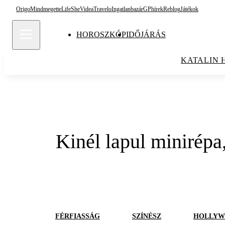
Origo
Mindmegette
Life
She
Videa
Travelo
Ingatlanbazár
GPhírek
Reblog
Játékok
HOROSZKÓP
IDŐJÁRÁS
KATALIN 
Kinél lapul minirépa
FÉRFIASSÁG
SZÍNÉSZ
HOLLY