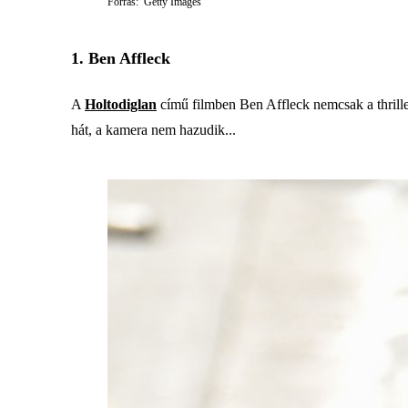
Forrás: Getty Images
1. Ben Affleck
A
Holtodiglan
című filmben Ben Affleck nemcsak a thriller
hát, a kamera nem hazudik...