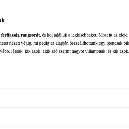
ok
 férfiasság rangsorát
, és hol találjuk a legkisebbeket. Most itt az ide
etet nézett végig, mi pedig ez alapján összeállítottunk egy igencsak pi
bb, lássuk, kik azok, akik szó szerint nagyot villantottak, és kik azok,