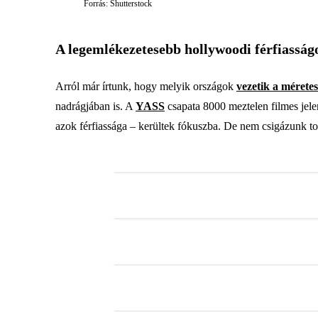
Forrás: Shutterstock
A legemlékezetesebb hollywoodi férfiasság
Arról már írtunk, hogy melyik országok
vezetik a méretes
nadrágjában is. A
YASS
csapata 8000 meztelen filmes jelen
azok férfiassága – kerültek fókuszba. De nem csigázunk tová