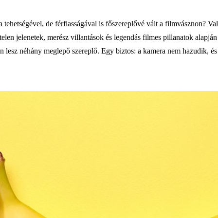
 tehetségével, de férfiasságával is főszereplővé vált a filmvásznon? Va
n jelenetek, merész villantások és legendás filmes pillanatok alapján
osan lesz néhány meglepő szereplő. Egy biztos: a kamera nem hazudik, é