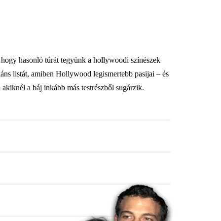
je, hogy hasonló túrát tegyünk a hollywoodi színészek
káns listát, amiben Hollywood legismertebb pasijai – és
 akiknél a báj inkább más testrészből sugárzik.