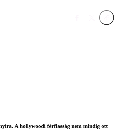
nyira. A hollywoodi férfiasság nem mindig ott