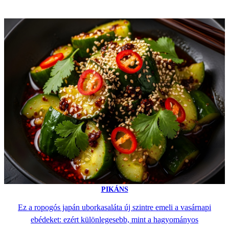
PIKÁNS
Ez a ropogós japán uborkasaláta új szintre emeli a vasárnapi
ebédeket: ezért különlegesebb, mint a hagyományos