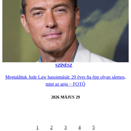
SZÍNÉSZ
Megtaláltuk Jude Law hasonmását: 29 éves fia épp olyan sármos,
mint az apja − FOTÓ
2026 MÁJUS 29
1
2
3
4
5