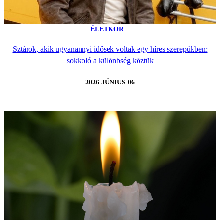
ÉLETKOR
Sztárok, akik ugyanannyi idősek voltak egy híres szerepükben:
sokkoló a különbség köztük
2026 JÚNIUS 06