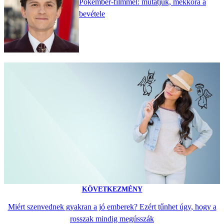
Pókember-filmmel: mutatjuk, mekkora a
bevétele
KÖVETKEZMÉNY
Miért szenvednek gyakran a jó emberek? Ezért tűnhet úgy, hogy a
rosszak mindig megússzák