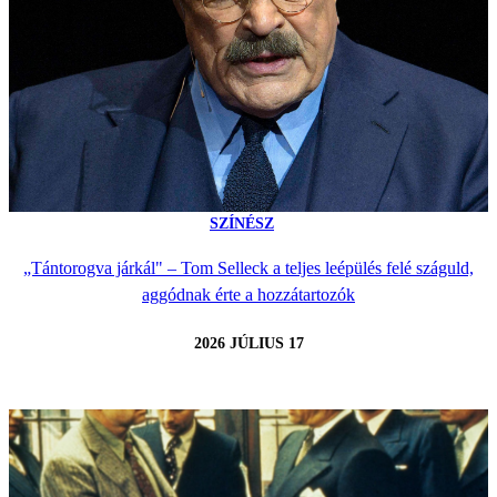
SZÍNÉSZ
„Tántorogva járkál" – Tom Selleck a teljes leépülés felé száguld,
aggódnak érte a hozzátartozók
2026 JÚLIUS 17