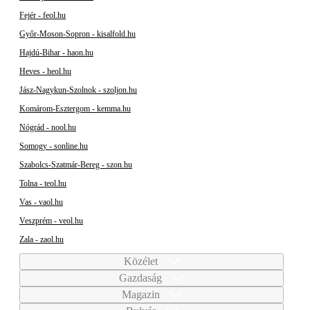
Fejér - feol.hu
Győr-Moson-Sopron - kisalfold.hu
Hajdú-Bihar - haon.hu
Heves - heol.hu
Jász-Nagykun-Szolnok - szoljon.hu
Komárom-Esztergom - kemma.hu
Nógrád - nool.hu
Somogy - sonline.hu
Szabolcs-Szatmár-Bereg - szon.hu
Tolna - teol.hu
Vas - vaol.hu
Veszprém - veol.hu
Zala - zaol.hu
Közélet
Gazdaság
Magazin