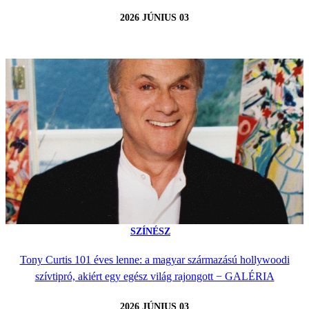
2026 JÚNIUS 03
SZÍNÉSZ
Tony Curtis 101 éves lenne: a magyar származású hollywoodi
szívtipró, akiért egy egész világ rajongott − GALÉRIA
2026 JÚNIUS 03