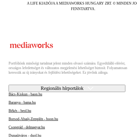
A LIFE KIADÓJA A MEDIAWORKS HUNGARY ZRT. © MINDEN J
FENNTARTVA.
Portfóliónk minőségi tartalmat jelent minden olvasó számára. Egyedülálló elérést,
országos lefedettséget és változatos megjelenési lehetőséget biztosít. Folyamatosan
keressük az új irányokat és fejlődési lehetőségeket. Ez jövőnk záloga.
Regionális hírportálok
Bács-Kiskun - baon.hu
Baranya - bama.hu
Békés - beol.hu
Borsod-Abaúj-Zemplén - boon.hu
Csongrád - delmagyar.hu
Dunaújváros - duol.hu