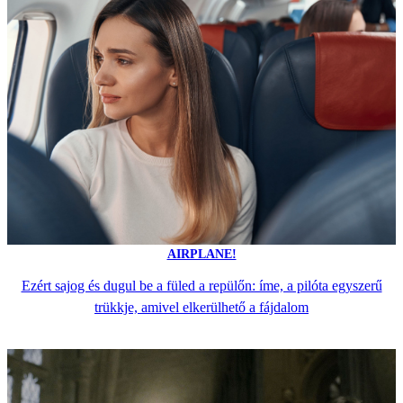
AIRPLANE!
Ezért sajog és dugul be a füled a repülőn: íme, a pilóta egyszerű
trükkje, amivel elkerülhető a fájdalom