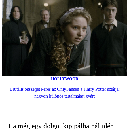
HOLLYWOOD
Brutális összeget keres az OnlyFansen a Harry Potter sztárja:
nagyon különös tartalmakat gyárt
Ha még egy dolgot kipipálhatnál idén