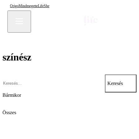
Origo
Mindmegette
Life
She
színész
Keresés
Bármikor
Összes