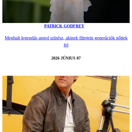
PATRICK GODFREY
Meghalt legendás angol színész, akinek filmjein generációk nőttek
fel
2026 JÚNIUS 07