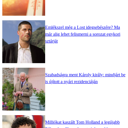
Emlékszel még a Lost idegsebészére? Ma
már alig lehet felismerni a sorozat egykori
sztárját
Szabadságra ment Károly király: mindjárt be
is újított a nyári rezidenciáján
Milliókat kaszált Tom Holland a legújabb