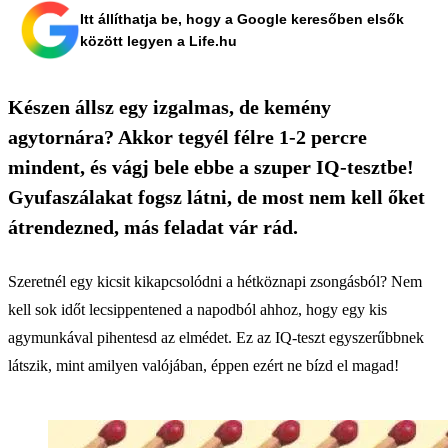
Itt állíthatja be, hogy a Google keresőben elsők
között legyen a Life.hu
Készen állsz egy izgalmas, de kemény
agytornára? Akkor tegyél félre 1-2 percre
mindent, és vágj bele ebbe a szuper IQ-tesztbe!
Gyufaszálakat fogsz látni, de most nem kell őket
átrendezned, más feladat vár rád.
Szeretnél egy kicsit kikapcsolódni a hétköznapi zsongásból? Nem
kell sok időt lecsippentened a napodból ahhoz, hogy egy kis
agymunkával pihentesd az elmédet. Ez az IQ-teszt egyszerűbbnek
látszik, mint amilyen valójában, éppen ezért ne bízd el magad!