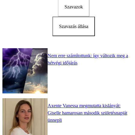
Szavazok
Szavazás állása
Nem erre számítottunk: így változik meg a
hétvégi időjárás
Axente Vanessa megmutatta kislányát:
Giselle hamarosan második születésnapját
ünnepli