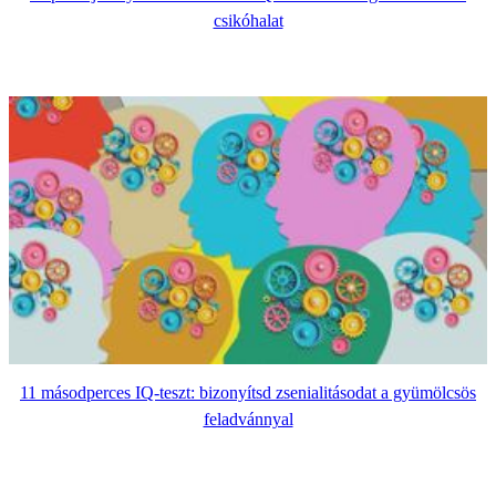
csikóhalat
11 másodperces IQ-teszt: bizonyítsd zsenialitásodat a gyümölcsös
feladvánnyal