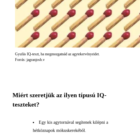
Gyufás IQ-teszt, ha megmozgatnád az agytekervényeidet.
Forrás: jagranjosh.v
Miért szeretjük az ilyen típusú IQ-
teszteket?
Egy kis agytornával segítenek kilépni a
hétköznapok mókuskerekéből.