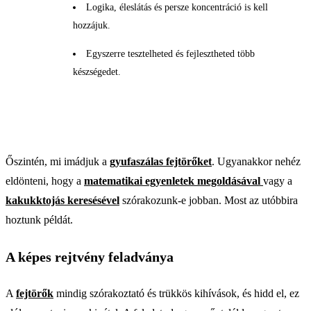
Logika, éleslátás és persze koncentráció is kell
hozzájuk.
Egyszerre tesztelheted és fejlesztheted több
készségedet.
Őszintén, mi imádjuk a
gyufaszálas fejtörőket
. Ugyanakkor nehéz
eldönteni, hogy a
matematikai egyenletek megoldásával
vagy a
kakukktojás keresésével
szórakozunk-e jobban. Most az utóbbira
hoztunk példát.
A képes rejtvény feladványa
A
fejtörők
mindig szórakoztató és trükkös kihívások, és hidd el, ez