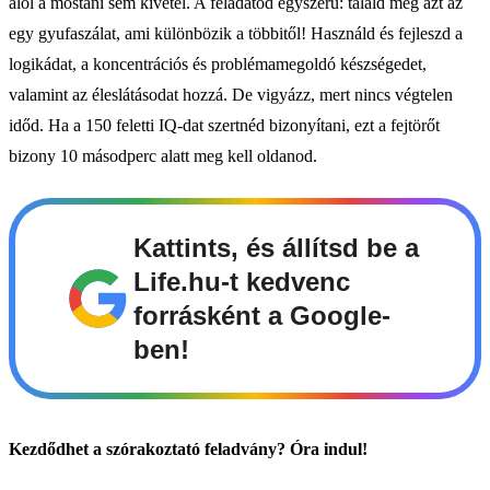
alól a mostani sem kivétel. A feladatod egyszerű: találd meg azt az
egy gyufaszálat, ami különbözik a többitől! Használd és fejleszd a
logikádat, a koncentrációs és problémamegoldó készségedet,
valamint az éleslátásodat hozzá. De vigyázz, mert nincs végtelen
időd. Ha a 150 feletti IQ-dat szertnéd bizonyítani, ezt a fejtörőt
bizony 10 másodperc alatt meg kell oldanod.
Kattints, és állítsd be a
Life.hu-t kedvenc
forrásként a Google-
ben!
Kezdődhet a szórakoztató feladvány? Óra indul!