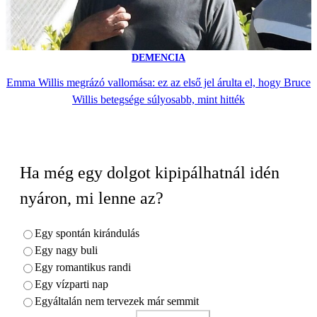
DEMENCIA
Emma Willis megrázó vallomása: ez az első jel árulta el, hogy Bruce
Willis betegsége súlyosabb, mint hitték
Ha még egy dolgot kipipálhatnál idén
nyáron, mi lenne az?
Egy spontán kirándulás
Egy nagy buli
Egy romantikus randi
Egy vízparti nap
Egyáltalán nem tervezek már semmit