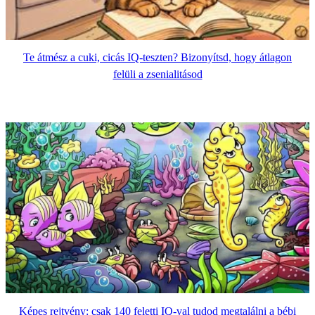
Te átmész a cuki, cicás IQ-teszten? Bizonyítsd, hogy átlagon
felüli a zsenialitásod
Képes rejtvény: csak 140 feletti IQ-val tudod megtalálni a bébi