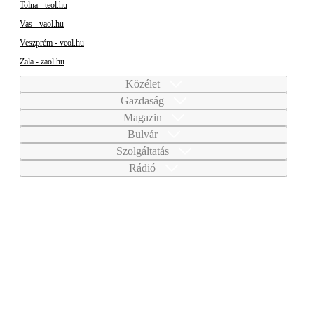
Tolna - teol.hu
Vas - vaol.hu
Veszprém - veol.hu
Zala - zaol.hu
Közélet
Gazdaság
Magazin
Bulvár
Szolgáltatás
Rádió