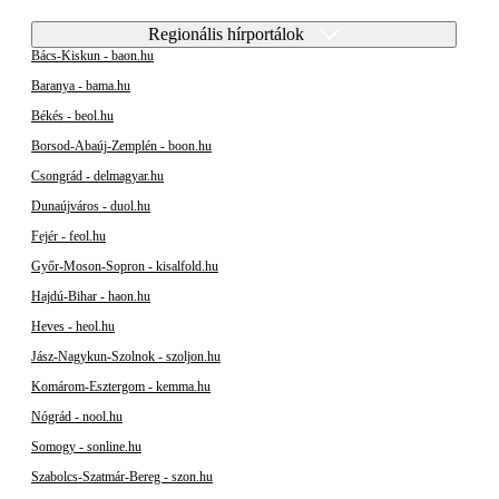
Regionális hírportálok
Bács-Kiskun - baon.hu
Baranya - bama.hu
Békés - beol.hu
Borsod-Abaúj-Zemplén - boon.hu
Csongrád - delmagyar.hu
Dunaújváros - duol.hu
Fejér - feol.hu
Győr-Moson-Sopron - kisalfold.hu
Hajdú-Bihar - haon.hu
Heves - heol.hu
Jász-Nagykun-Szolnok - szoljon.hu
Komárom-Esztergom - kemma.hu
Nógrád - nool.hu
Somogy - sonline.hu
Szabolcs-Szatmár-Bereg - szon.hu