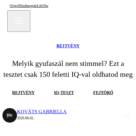
Origo
Mindmegette
Life
She
REJTVÉNY
Melyik gyufaszál nem stimmel? Ezt a
tesztet csak 150 feletti IQ-val oldhatod meg
REJTVÉNY
IQ-TESZT
FEJTÖRŐ
KOVÁTS GABRIELLA
2026.06.02.