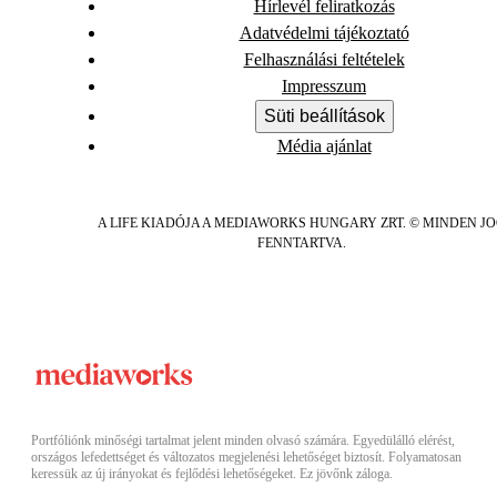
Hírlevél feliratkozás
Adatvédelmi tájékoztató
Felhasználási feltételek
Impresszum
Süti beállítások
Média ajánlat
A LIFE KIADÓJA A MEDIAWORKS HUNGARY ZRT. © MINDEN J
FENNTARTVA.
Portfóliónk minőségi tartalmat jelent minden olvasó számára. Egyedülálló elérést,
országos lefedettséget és változatos megjelenési lehetőséget biztosít. Folyamatosan
keressük az új irányokat és fejlődési lehetőségeket. Ez jövőnk záloga.