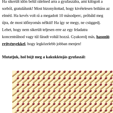
Ha sikerült időn belül rálelned arra a gyufaszálra, ami kilógott a
sorból, gratulálunk! Most bizonyítottad, hogy kivételesen briliáns az
elméd. Ha kevés volt rá a megadott 10 másodperc, próbáld meg
újra, de most időnyomás nélkül! Ha így se megy, ne csüggedj.
Lehet, hogy nem sikerült teljesen erre az egy feladatra
koncentrálnod vagy túl fáradt voltál hozzá. Gyakorolj más,
hasonló
rejtvényekkel
, hogy legközelebb jobban menjen!
Mutatjuk, hol bújt meg a kakukktojás gyufaszál: