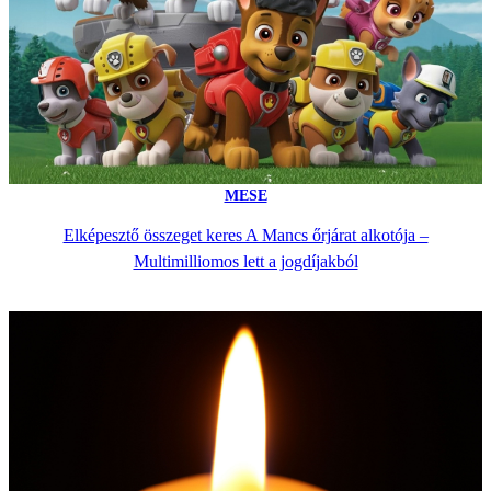
MESE
Elképesztő összeget keres A Mancs őrjárat alkotója –
Multimilliomos lett a jogdíjakból