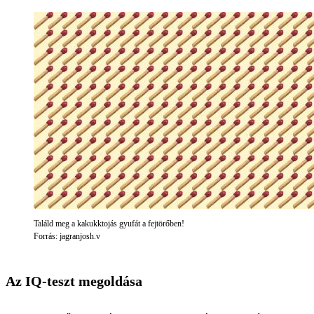
Találd meg a kakukktojás gyufát a fejtörőben!
Forrás: jagranjosh.v
Az IQ-teszt megoldása