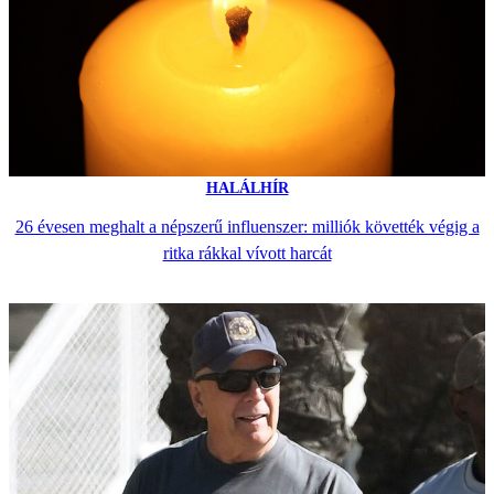
HALÁLHÍR
26 évesen meghalt a népszerű influenszer: milliók követték végig a
ritka rákkal vívott harcát