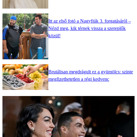
Itt az első fotó a Nagyfiúk 3. forgatásáról –
Nézd meg, kik térnek vissza a szereplők
közül!
Brutálisan megdrágult ez a gyümölcs: szinte
megfizethetetlen a régi kedvenc