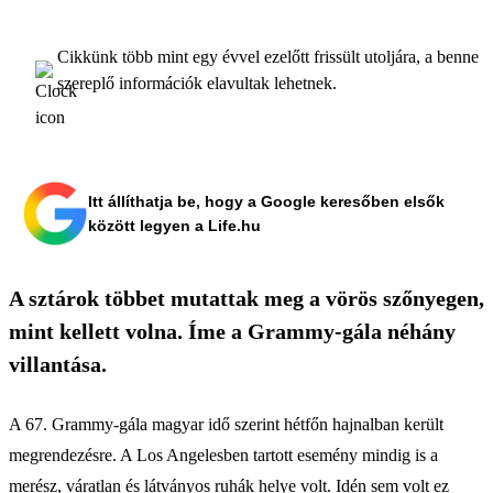
Cikkünk több mint egy évvel ezelőtt frissült utoljára, a benne
szereplő információk elavultak lehetnek.
Itt állíthatja be, hogy a Google keresőben elsők
között legyen a Life.hu
A sztárok többet mutattak meg a vörös szőnyegen,
mint kellett volna. Íme a Grammy-gála néhány
villantása.
A 67. Grammy-gála magyar idő szerint hétfőn hajnalban került
megrendezésre. A Los Angelesben tartott esemény mindig is a
merész, váratlan és látványos ruhák helye volt. Idén sem volt ez