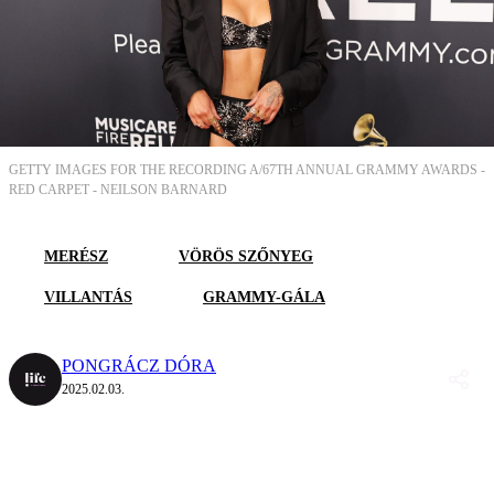
GETTY IMAGES FOR THE RECORDING A/67TH ANNUAL GRAMMY AWARDS -
RED CARPET -
NEILSON BARNARD
MERÉSZ
VÖRÖS SZŐNYEG
VILLANTÁS
GRAMMY-GÁLA
PONGRÁCZ DÓRA
2025.02.03.