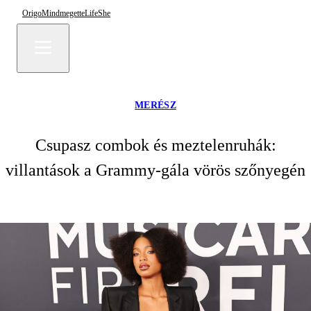
Origo
Mindmegette
Life
She
MERÉSZ
Csupasz combok és meztelenruhák:
villantások a Grammy-gála vörös szőnyegén