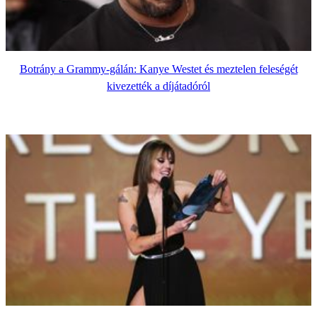
Botrány a Grammy-gálán: Kanye Westet és meztelen feleségét
kivezették a díjátadóról