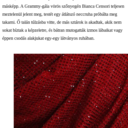
másképp. A Grammy-gála vörös szőnyegén Bianca Censori teljesen
meztelenül jelent meg, testét egy átlátszó neccruha próbálta meg
takarni. Ő talán túlzásba vitte, de más sztárok is akadtak, akik nem
sokat bíztak a képzeletre, és bátran mutogatták izmos lábaikat vagy
éppen csodás alakjukat egy-egy látványos ruhában.