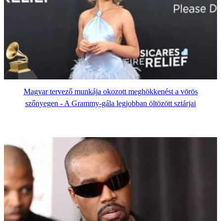
Magyar tervező munkája okozott meghökkenést a vörös
szőnyegen - A Grammy-gála legjobban öltözött sztárjai