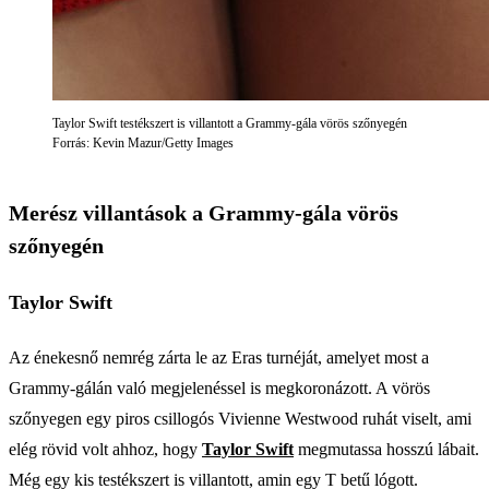
Taylor Swift testékszert is villantott a Grammy-gála vörös szőnyegén
Forrás: Kevin Mazur/Getty Images
Merész villantások a Grammy-gála vörös
szőnyegén
Taylor Swift
Az énekesnő nemrég zárta le az Eras turnéját, amelyet most a
Grammy-gálán való megjelenéssel is megkoronázott. A vörös
szőnyegen egy piros csillogós Vivienne Westwood ruhát viselt, ami
elég rövid volt ahhoz, hogy
Taylor Swift
megmutassa hosszú lábait.
Még egy kis testékszert is villantott, amin egy T betű lógott.