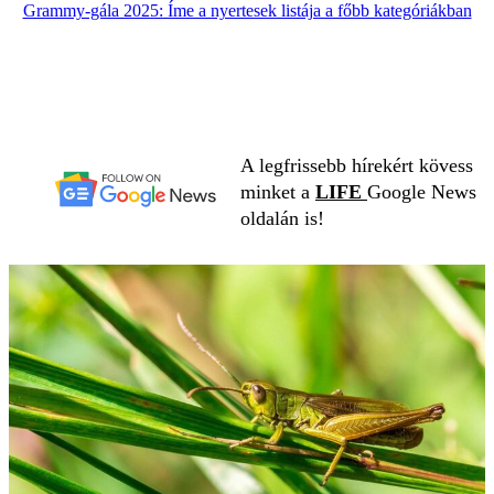
Grammy-gála 2025: Íme a nyertesek listája a főbb kategóriákban
A legfrissebb hírekért kövess
minket a
LIFE
Google News
oldalán is!