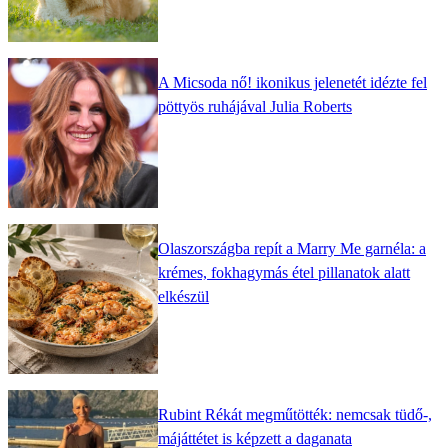
A Micsoda nő! ikonikus jelenetét idézte fel
pöttyös ruhájával Julia Roberts
Olaszországba repít a Marry Me garnéla: a
krémes, fokhagymás étel pillanatok alatt
elkészül
Rubint Rékát megműtötték: nemcsak tüdő-,
májáttétet is képzett a daganata