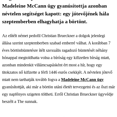
Madeleine McCann ügy gyanúsítottja azonban
névtelen segítséget kapott: egy jótevőjének hála
szeptemberben elhagyhatja a börtönt.
Az elítélt német pedofil Christian Brueckner a dolgok jelenlegi
állása szerint szeptemberben szabad emberré válhat. A korábban 7
éves börtönbüntetésre ítélt szexuális ragadozó büntetését néhány
hónappal megtoldhatta volna a bíróság egy kifizetlen bírság miatt,
azonban mindenkit villámcsapásként ért most a hír, hogy egy
titokzatos nő kifizette a férfi 1446 eurós csekkjét. A névtelen jótevő
miatt nem tarthatják tovább fogva a
Madeleine McCann ügy
gyanúsítottját, aki már a börtön utáni életét tervezgetni és az őszt már
egy napfényes szigeten töltheti. Erről Christian Brueckner ügyvédje
beszélt a The sunnak.