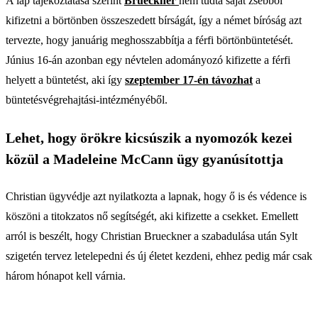
A lap tájékoztatása szerint
Brueckner
nem tudta saját zsebből
kifizetni a börtönben összeszedett bírságát, így a német bíróság azt
tervezte, hogy januárig meghosszabbítja a férfi börtönbüntetését.
Június 16-án azonban egy névtelen adományozó kifizette a férfi
helyett a büntetést, aki így
szeptember 17-én távozhat
a
büntetésvégrehajtási-intézményéből.
Lehet, hogy örökre kicsúszik a nyomozók kezei
közül a Madeleine McCann ügy gyanúsítottja
Christian ügyvédje azt nyilatkozta a lapnak, hogy ő is és védence is
köszöni a titokzatos nő segítségét, aki kifizette a csekket. Emellett
arról is beszélt, hogy Christian Brueckner a szabadulása után Sylt
szigetén tervez letelepedni és új életet kezdeni, ehhez pedig már csak
három hónapot kell várnia.