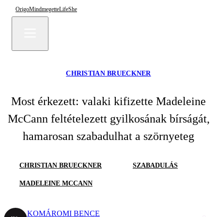
Origo
Mindmegette
Life
She
CHRISTIAN BRUECKNER
Most érkezett: valaki kifizette Madeleine
McCann feltételezett gyilkosának bírságát,
hamarosan szabadulhat a szörnyeteg
CHRISTIAN BRUECKNER
SZABADULÁS
MADELEINE MCCANN
KOMÁROMI BENCE