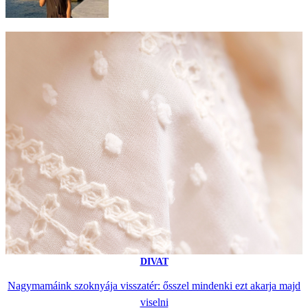
DIVAT
Nagymamáink szoknyája visszatér: ősszel mindenki ezt akarja majd
viselni