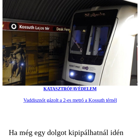
KATASZTRÓFAVÉDELEM
Vaddisznót gázolt a 2-es metró a Kossuth térnél
Ha még egy dolgot kipipálhatnál idén