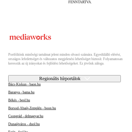
FENNTARTVA.
Portfóliónk minőségi tartalmat jelent minden olvasó számára. Egyedülálló elérést,
országos lefedettséget és változatos megjelenési lehetőséget biztosít. Folyamatosan
keressük az új irányokat és fejlődési lehetőségeket. Ez jövőnk záloga.
Regionális hírportálok
Bács-Kiskun - baon.hu
Baranya - bama.hu
Békés - beol.hu
Borsod-Abaúj-Zemplén - boon.hu
Csongrád - delmagyar.hu
Dunaújváros - duol.hu