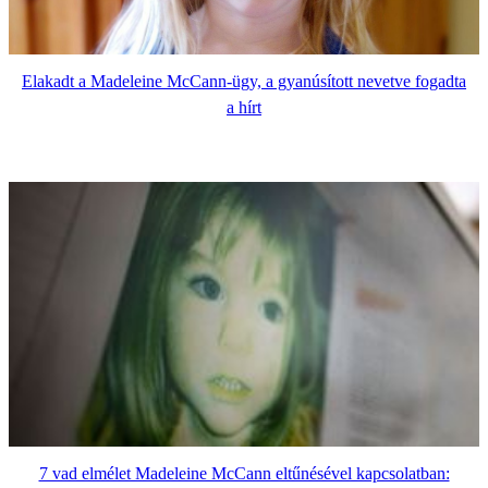
Elakadt a Madeleine McCann-ügy, a gyanúsított nevetve fogadta
a hírt
7 vad elmélet Madeleine McCann eltűnésével kapcsolatban: