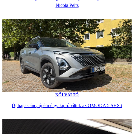
Nicola Peltz
NŐI VÁLTÓ
Új hajtáslánc, új élmény: kipróbáltuk az OMODA 5 SHS-t