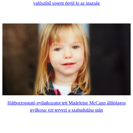
valószínű sosem derül ki az igazság
Hátborzongató nyilatkozatot tett Madeleine McCann állítólagos
gyilkosa: ezt tervezi a szabadulása után