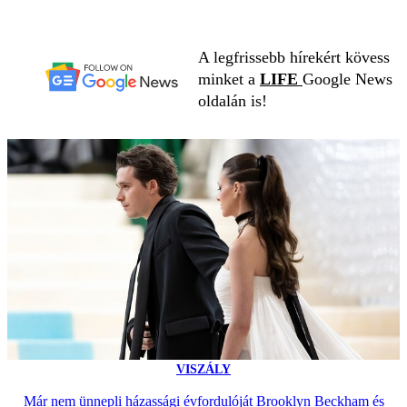
A legfrissebb hírekért kövess
minket a
LIFE
Google News
oldalán is!
VISZÁLY
Már nem ünnepli házassági évfordulóját Brooklyn Beckham és