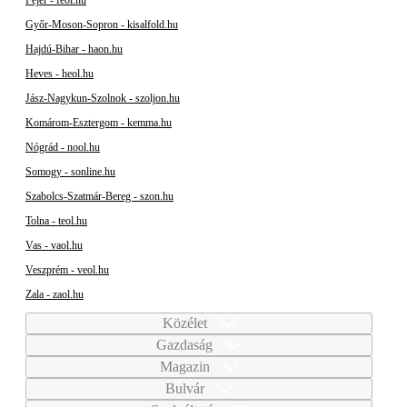
Fejér - feol.hu
Győr-Moson-Sopron - kisalfold.hu
Hajdú-Bihar - haon.hu
Heves - heol.hu
Jász-Nagykun-Szolnok - szoljon.hu
Komárom-Esztergom - kemma.hu
Nógrád - nool.hu
Somogy - sonline.hu
Szabolcs-Szatmár-Bereg - szon.hu
Tolna - teol.hu
Vas - vaol.hu
Veszprém - veol.hu
Zala - zaol.hu
Közélet
Gazdaság
Magazin
Bulvár