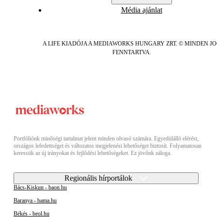
Média ajánlat
A LIFE KIADÓJA A MEDIAWORKS HUNGARY ZRT. © MINDEN J
FENNTARTVA.
Portfóliónk minőségi tartalmat jelent minden olvasó számára. Egyedülálló elérést,
országos lefedettséget és változatos megjelenési lehetőséget biztosít. Folyamatosan
keressük az új irányokat és fejlődési lehetőségeket. Ez jövőnk záloga.
Regionális hírportálok
Bács-Kiskun - baon.hu
Baranya - bama.hu
Békés - beol.hu