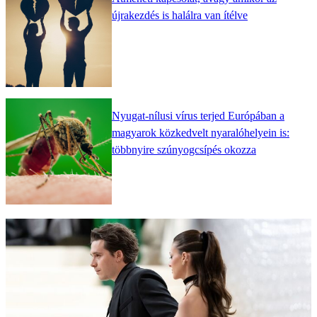
újrakezdés is halálra van ítélve
Nyugat-nílusi vírus terjed Európában a
magyarok közkedvelt nyaralóhelyein is:
többnyire szúnyogcsípés okozza