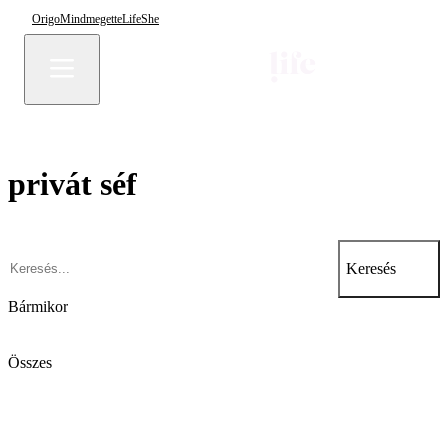
Origo
Mindmegette
Life
She
privát séf
Keresés
Bármikor
Összes