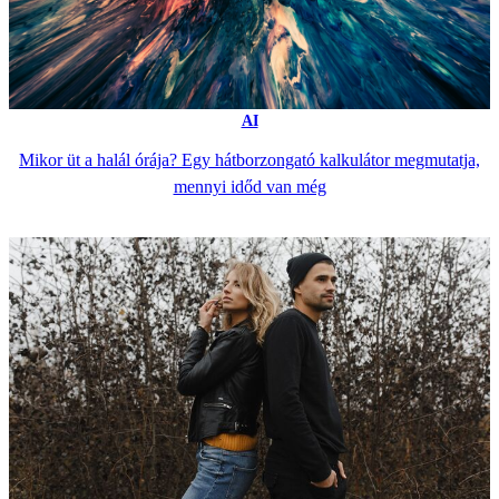
AI
Mikor üt a halál órája? Egy hátborzongató kalkulátor megmutatja,
mennyi időd van még