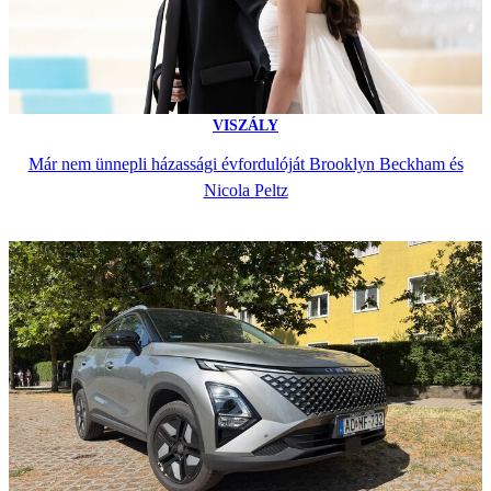
VISZÁLY
Már nem ünnepli házassági évfordulóját Brooklyn Beckham és
Nicola Peltz