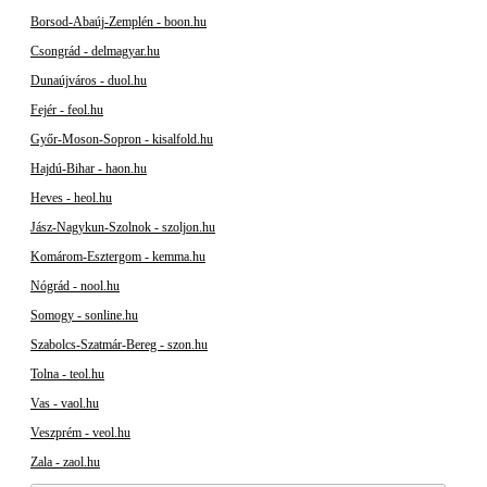
Borsod-Abaúj-Zemplén - boon.hu
Csongrád - delmagyar.hu
Dunaújváros - duol.hu
Fejér - feol.hu
Győr-Moson-Sopron - kisalfold.hu
Hajdú-Bihar - haon.hu
Heves - heol.hu
Jász-Nagykun-Szolnok - szoljon.hu
Komárom-Esztergom - kemma.hu
Nógrád - nool.hu
Somogy - sonline.hu
Szabolcs-Szatmár-Bereg - szon.hu
Tolna - teol.hu
Vas - vaol.hu
Veszprém - veol.hu
Zala - zaol.hu