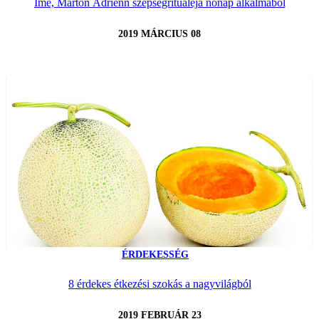
Íme, Marton Adrienn szépségrituáléja nőnap alkalmából
2019 MÁRCIUS 08
ÉRDEKESSÉG
8 érdekes étkezési szokás a nagyvilágból
2019 FEBRUÁR 23