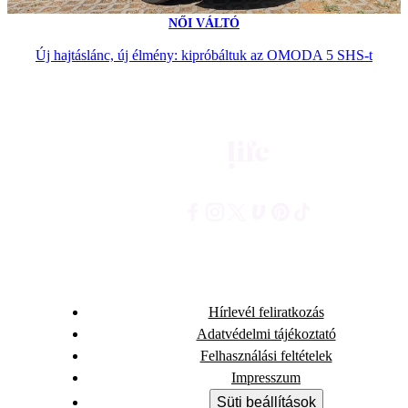
NŐI VÁLTÓ
Új hajtáslánc, új élmény: kipróbáltuk az OMODA 5 SHS-t
Hírlevél feliratkozás
Adatvédelmi tájékoztató
Felhasználási feltételek
Impresszum
Süti beállítások