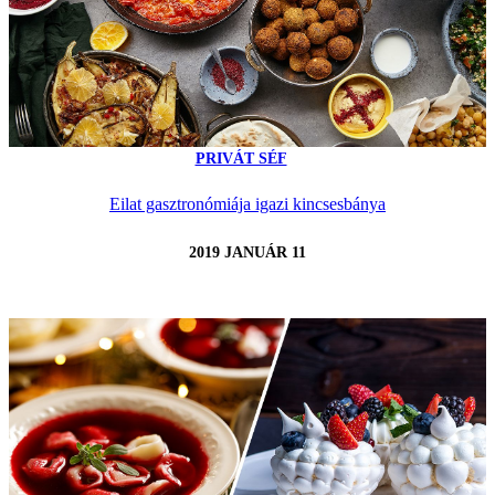
PRIVÁT SÉF
Eilat gasztronómiája igazi kincsesbánya
2019 JANUÁR 11