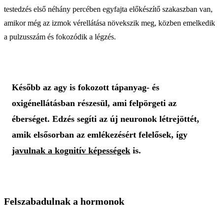
testedzés első néhány percében egyfajta előkészítő szakaszban van,
amikor még az izmok vérellátása növekszik meg, közben emelkedik
a pulzusszám és fokozódik a légzés.
Később az agy is fokozott tápanyag- és
oxigénellátásban részesül, ami felpörgeti az
éberséget. Edzés segíti az új neuronok létrejöttét,
amik elsősorban az emlékezésért felelősek, így
javulnak a kognitív képességek
is.
Felszabadulnak a hormonok