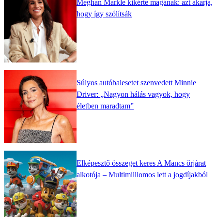
Meghan Markle kikérte magának: azt akarja,
hogy így szólítsák
Súlyos autóbalesetet szenvedett Minnie
Driver: „Nagyon hálás vagyok, hogy
életben maradtam”
Elképesztő összeget keres A Mancs őrjárat
alkotója – Multimilliomos lett a jogdíjakból