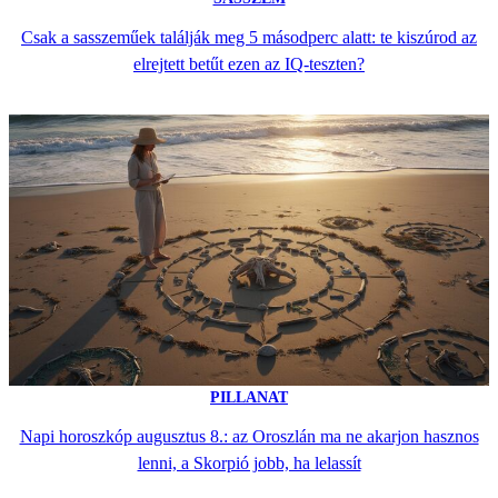
Csak a sasszeműek találják meg 5 másodperc alatt: te kiszúrod az
elrejtett betűt ezen az IQ-teszten?
PILLANAT
Napi horoszkóp augusztus 8.: az Oroszlán ma ne akarjon hasznos
lenni, a Skorpió jobb, ha lelassít