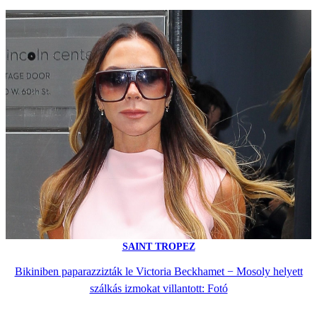
SAINT TROPEZ
Bikiniben paparazzizták le Victoria Beckhamet − Mosoly helyett
szálkás izmokat villantott: Fotó