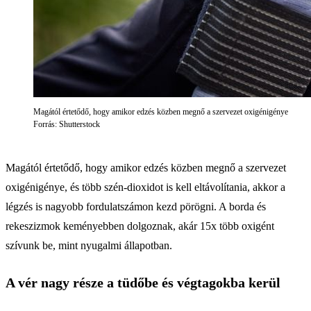
Magától értetődő, hogy amikor edzés közben megnő a szervezet oxigénigénye
Forrás: Shutterstock
Magától értetődő, hogy amikor edzés közben megnő a szervezet
oxigénigénye, és több szén-dioxidot is kell eltávolítania, akkor a
légzés is nagyobb fordulatszámon kezd pörögni. A borda és
rekeszizmok keményebben dolgoznak, akár 15x több oxigént
szívunk be, mint nyugalmi állapotban.
A vér nagy része a tüdőbe és végtagokba kerül