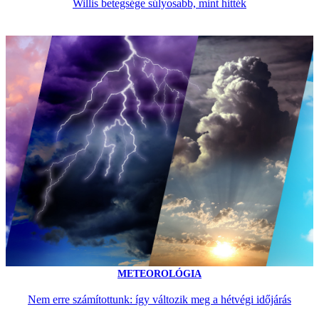
Willis betegsége súlyosabb, mint hitték
METEOROLÓGIA
Nem erre számítottunk: így változik meg a hétvégi időjárás