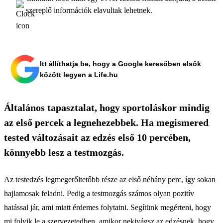
szereplő információk elavultak lehetnek.
Itt állíthatja be, hogy a Google keresőben elsők
között legyen a Life.hu
Általános tapasztalat, hogy sportoláskor mindig
az első percek a legnehezebbek. Ha megismered
tested változásait az edzés első 10 percében,
könnyebb lesz a testmozgás.
Az testedzés legmegerőltetőbb része az első néhány perc, így sokan
hajlamosak feladni. Pedig a testmozgás számos olyan pozitív
hatással jár, ami miatt érdemes folytatni. Segítünk megérteni, hogy
mi folyik le a szervezetedben, amikor nekivágsz az edzésnek, hogy