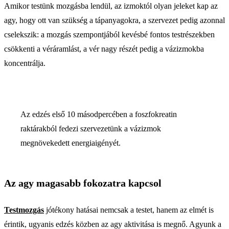
Amikor testünk mozgásba lendül, az izmoktól olyan jeleket kap az
agy, hogy ott van szükség a tápanyagokra, a szervezet pedig azonnal
cselekszik: a mozgás szempontjából kevésbé fontos testrészekben
csökkenti a véráramlást, a vér nagy részét pedig a vázizmokba
koncentrálja.
Az edzés első 10 másodpercében a foszfokreatin
raktárakból fedezi szervezetünk a vázizmok
megnövekedett energiaigényét.
Az agy magasabb fokozatra kapcsol
Testmozgás
jótékony hatásai nemcsak a testet, hanem az elmét is
érintik, ugyanis edzés közben az agy aktivitása is megnő. Agyunk a