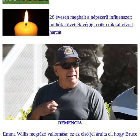
26 évesen meghalt a népszerű influenszer:
milliók követték végig a ritka rákkal vívott
harcát
DEMENCIA
Emma Willis megrázó vallomása: ez az első jel árulta el, hogy Bruce