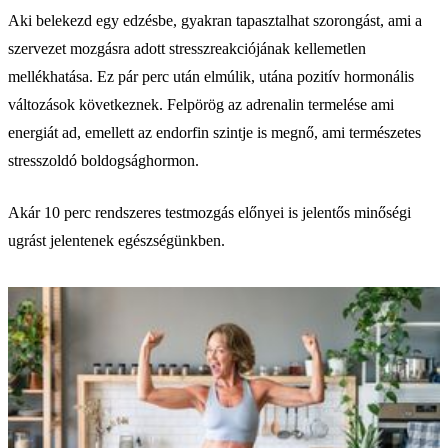
Aki belekezd egy edzésbe, gyakran tapasztalhat szorongást, ami a
szervezet mozgásra adott stresszreakciójának kellemetlen
mellékhatása. Ez pár perc után elmúlik, utána pozitív hormonális
változások következnek. Felpörög az adrenalin termelése ami
energiát ad, emellett az endorfin szintje is megnő, ami természetes
stresszoldó boldogsághormon.
Akár 10 perc rendszeres testmozgás előnyei is jelentős minőségi
ugrást jelentenek egészségünkben.