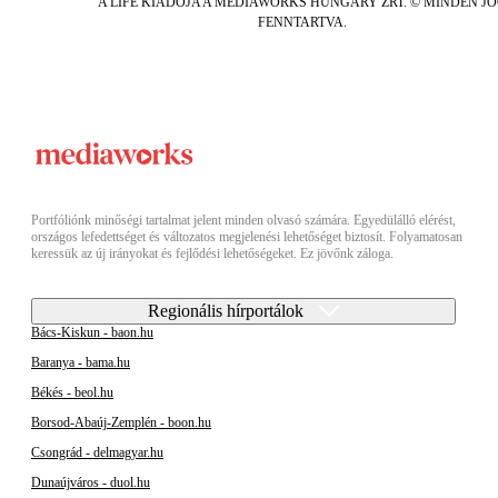
A LIFE KIADÓJA A MEDIAWORKS HUNGARY ZRT. © MINDEN J
FENNTARTVA.
Portfóliónk minőségi tartalmat jelent minden olvasó számára. Egyedülálló elérést,
országos lefedettséget és változatos megjelenési lehetőséget biztosít. Folyamatosan
keressük az új irányokat és fejlődési lehetőségeket. Ez jövőnk záloga.
Regionális hírportálok
Bács-Kiskun - baon.hu
Baranya - bama.hu
Békés - beol.hu
Borsod-Abaúj-Zemplén - boon.hu
Csongrád - delmagyar.hu
Dunaújváros - duol.hu