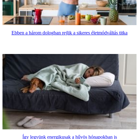
Ebben a három dologban rejlik a sikeres életmódváltás titka
Így legyünk energikusak a hűvös hónapokban is