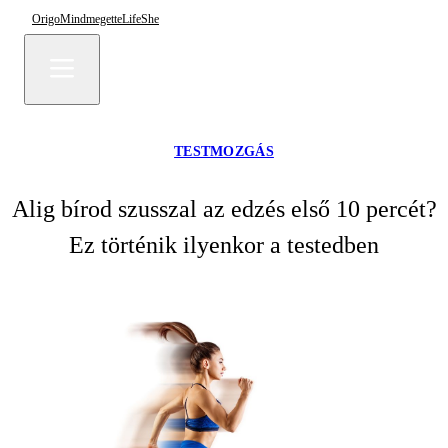
Origo
Mindmegette
Life
She
TESTMOZGÁS
Alig bírod szusszal az edzés első 10 percét?
Ez történik ilyenkor a testedben