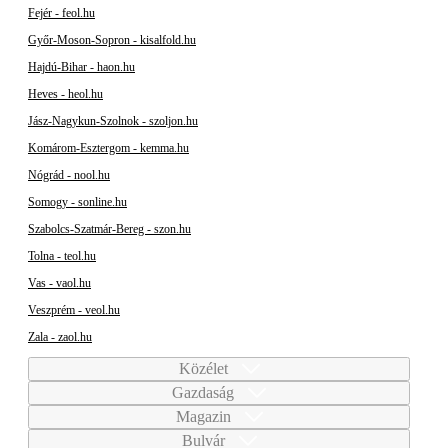
Fejér - feol.hu
Győr-Moson-Sopron - kisalfold.hu
Hajdú-Bihar - haon.hu
Heves - heol.hu
Jász-Nagykun-Szolnok - szoljon.hu
Komárom-Esztergom - kemma.hu
Nógrád - nool.hu
Somogy - sonline.hu
Szabolcs-Szatmár-Bereg - szon.hu
Tolna - teol.hu
Vas - vaol.hu
Veszprém - veol.hu
Zala - zaol.hu
Közélet
Gazdaság
Magazin
Bulvár