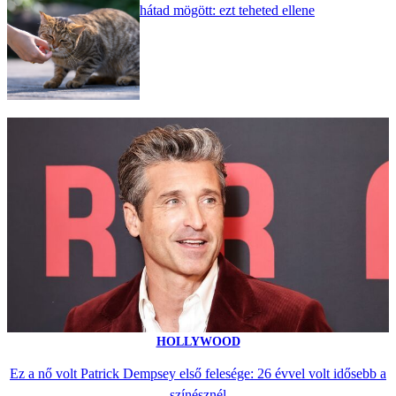
hátad mögött: ezt teheted ellene
HOLLYWOOD
Ez a nő volt Patrick Dempsey első felesége: 26 évvel volt idősebb a
színésznél