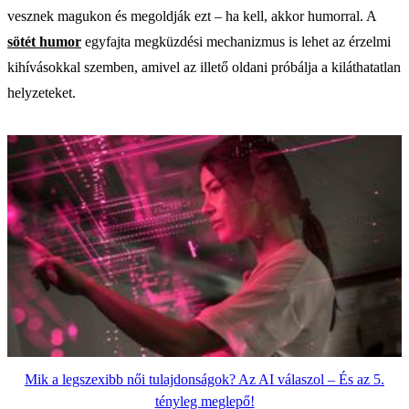
vesznek magukon és megoldják ezt – ha kell, akkor humorral. A
sötét humor
egyfajta megküzdési mechanizmus is lehet az érzelmi
kihívásokkal szemben, amivel az illető oldani próbálja a kiláthatatlan
helyzeteket.
Mik a legszexibb női tulajdonságok? Az AI válaszol – És az 5.
tényleg meglepő!