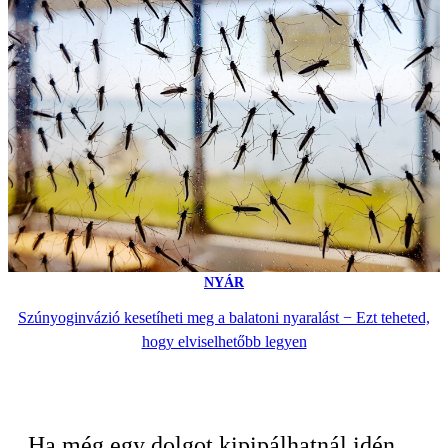
NYÁR
Szúnyoginvázió kesetíheti meg a balatoni nyaralást − Ezt teheted,
hogy elviselhetőbb legyen
Ha még egy dolgot kipipálhatnál idén