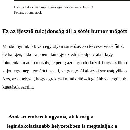
Ha imádod a sötét humort, van egy rossz és két jó hírünk!
Forrás: Shutterstock
Ez az ijesztő tulajdonság áll a sötét humor mögött
Mindannyiunknak van egy olyan ismerőse, aki keveset viccelődik,
de ha igen, akkor a poén után egy ezredmásodperc alatt fagy
mindenki arcára a mosoly, te pedig azon gondolkozol, hogy az illető
vajon egy meg nem értett zseni, vagy egy jól álcázott sorozatgyilkos.
Nos, az a helyzet, hogy egy kicsit mindkettő – legalábbis a legújabb
kutatások szerint.
Azok az emberek ugyanis, akik még a
legindokolatlanabb helyzetekben is megtalálják a