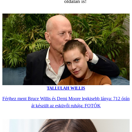
oldalán is!
TALLULAH WILLIS
Férjhez ment Bruce Willis és Demi Moore legkisebb lánya: 712 órán
át készült az esküvői ruhája: FOTÓK