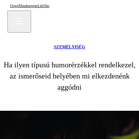
Origo
Mindmegette
Life
She
SZEMÉLYISÉG
Ha ilyen típusú humorérzékkel rendelkezel,
az ismerőseid helyében mi elkezdenénk
aggódni