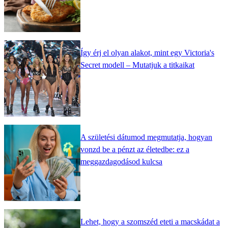
Így érj el olyan alakot, mint egy Victoria's
Secret modell – Mutatjuk a titkaikat
A születési dátumod megmutatja, hogyan
vonzd be a pénzt az életedbe: ez a
meggazdagodásod kulcsa
Lehet, hogy a szomszéd eteti a macskádat a