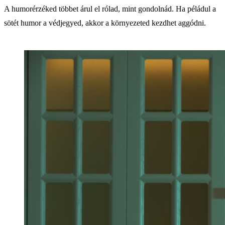
A humorérzéked többet árul el rólad, mint gondolnád. Ha péládul a
sötét humor a védjegyed, akkor a környezeted kezdhet aggódni.