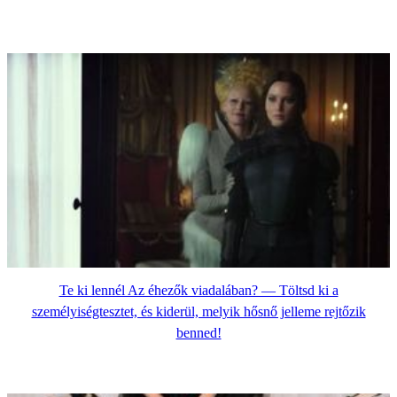
Te ki lennél Az éhezők viadalában? — Töltsd ki a
személyiségtesztet, és kiderül, melyik hősnő jelleme rejtőzik
benned!