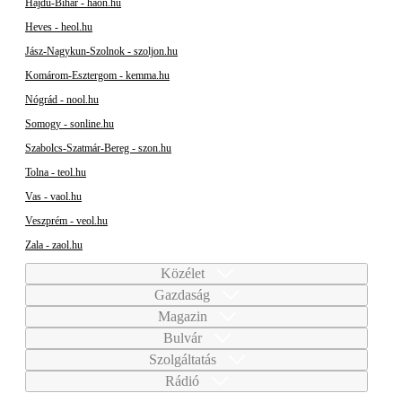
Hajdú-Bihar - haon.hu
Heves - heol.hu
Jász-Nagykun-Szolnok - szoljon.hu
Komárom-Esztergom - kemma.hu
Nógrád - nool.hu
Somogy - sonline.hu
Szabolcs-Szatmár-Bereg - szon.hu
Tolna - teol.hu
Vas - vaol.hu
Veszprém - veol.hu
Zala - zaol.hu
Közélet
Gazdaság
Magazin
Bulvár
Szolgáltatás
Rádió