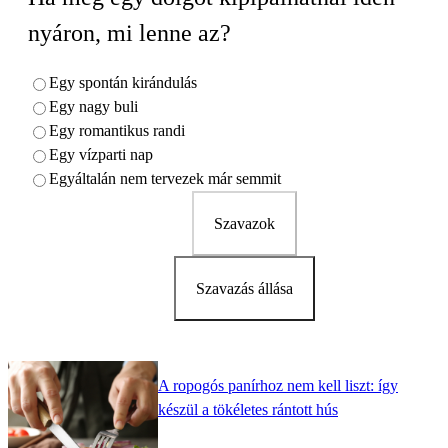
nyáron, mi lenne az?
Egy spontán kirándulás
Egy nagy buli
Egy romantikus randi
Egy vízparti nap
Egyáltalán nem tervezek már semmit
Szavazok
Szavazás állása
A ropogós panírhoz nem kell liszt: így
készül a tökéletes rántott hús