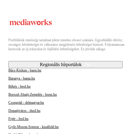
Portfóliónk minőségi tartalmat jelent minden olvasó számára. Egyedülálló elérést,
országos lefedettséget és változatos megjelenési lehetőséget biztosít. Folyamatosan
keressük az új irányokat és fejlődési lehetőségeket. Ez jövőnk záloga.
Regionális hírportálok
Bács-Kiskun - baon.hu
Baranya - bama.hu
Békés - beol.hu
Borsod-Abaúj-Zemplén - boon.hu
Csongrád - delmagyar.hu
Dunaújváros - duol.hu
Fejér - feol.hu
Győr-Moson-Sopron - kisalfold.hu