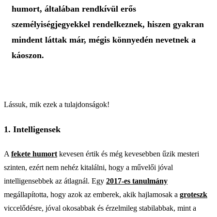
humort, általában rendkívül erős
személyiségjegyekkel rendelkeznek, hiszen gyakran
mindent láttak már, mégis könnyedén nevetnek a
káoszon.
Lássuk, mik ezek a tulajdonságok!
1. Intelligensek
A
fekete humort
kevesen értik és még kevesebben űzik mesteri
szinten, ezért nem nehéz kitalálni, hogy a művelői jóval
intelligensebbek az átlagnál. Egy
2017-es tanulmány
megállapította, hogy azok az emberek, akik hajlamosak a
groteszk
viccelődésre, jóval okosabbak és érzelmileg stabilabbak, mint a