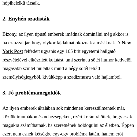
hópihelelkű társaik.
2. Enyhén szadisták
Bizony, az ilyen típusú emberek imádnak dominálni még akkor is,
ha ez azzal jár, hogy olykor fájdalmat okoznak a másiknak. A
New
York Post
felfedett ugyanis egy 165 brit egyetemi hallgató
részvételével elkészített kutatást, ami szerint a sötét humor kedvelői
magasabb szintet mutattak mind a négy sötét tetrád
személyiségjegyből, kiváltképp a szadizmusra való hajlamból.
3. Jó problémamegoldók
Az ilyen emberek általában sok mindenen keresztülmentek már,
köztük traumákon és nehézségeken, ezért korán rájöttek, hogy csak
magukra számíthatnak, ha szeretnének boldogulni az életben. Éppen
ezért nem esnek kétségbe egy-egy probléma láttán, hanem erőt