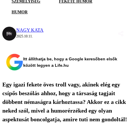
SZEMÉLYISÉG
FEKETE HUMOR
HUMOR
NAGY KATA
2025.10.11.
Itt állíthatja be, hogy a Google keresőben elsők
között legyen a Life.hu
Egy igazi fekete öves troll vagy, akinek elég egy
csípős beszólás ahhoz, hogy a társaság tagjait
döbbent némaságra kárhoztassa? Akkor ez a cikk
neked szól, mivel a humorérzéked egy olyan
aspektusát boncolgatja, amire tuti nem gondoltál!