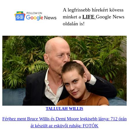
A legfrissebb hírekért kövess
minket a
LIFE
Google News
oldalán is!
TALLULAH WILLIS
Férjhez ment Bruce Willis és Demi Moore legkisebb lánya: 712 órán
át készült az esküvői ruhája: FOTÓK