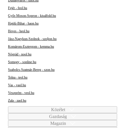
Dunaújváros - duol.hu
Fejér - feol.hu
Győr-Moson-Sopron - kisalfold.hu
Hajdú-Bihar - haon.hu
Heves - heol.hu
Jász-Nagykun-Szolnok - szoljon.hu
Komárom-Esztergom - kemma.hu
Nógrád - nool.hu
Somogy - sonline.hu
Szabolcs-Szatmár-Bereg - szon.hu
Tolna - teol.hu
Vas - vaol.hu
Veszprém - veol.hu
Zala - zaol.hu
Közélet
Gazdaság
Magazin