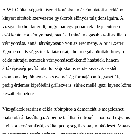
A WHO által végzett kísérlet korábban már rámutatott a céklából
kinyert nitrátok szervezetre gyakorolt előnyös tulajdonságaira. A
vizsgálatokból kiderült, hogy már egy pohár céklalé jelentősen
csökkentette a vérnyomást, ráadásul minél magasabb volt az illető
vérnyomása, annál látványosabb volt az eredmény. A brit Exeter
Egyetemen is végeztek kutatásokat, ahol megállapították, hogy a
cékla nitrátjai nemcsak vérnyomáscsökkentő hatásúak, hanem
állóképesség-javító tulajdonságokkal is rendelkezik. A céklát
azonban a legtöbben csak savanyúság formájában fogyasztják,
pedig érdemes kipróbálni grillezve is, sültek mellé igazi ínyenc köret
készíthető belőle.
Vizsgálatok szerint a cékla rubinpiros a demenciát is megelőzheti,
kialakulását lassíthatja. A benne található nitrogén-monoxid ugyanis
javítja a vér áramlását, ezáltal pedig segíti az agy működését. Magas