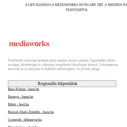
A LIFE KIADÓJA A MEDIAWORKS HUNGARY ZRT. © MINDEN J
FENNTARTVA.
Portfóliónk minőségi tartalmat jelent minden olvasó számára. Egyedülálló elérést,
országos lefedettséget és változatos megjelenési lehetőséget biztosít. Folyamatosan
keressük az új irányokat és fejlődési lehetőségeket. Ez jövőnk záloga.
Regionális hírportálok
Bács-Kiskun - baon.hu
Baranya - bama.hu
Békés - beol.hu
Borsod-Abaúj-Zemplén - boon.hu
Csongrád - delmagyar.hu