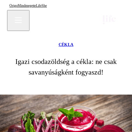
Origo
Mindmegette
Life
She
CÉKLA
Igazi csodazöldség a cékla: ne csak
savanyúságként fogyaszd!