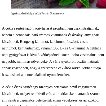
Igazi csodazöldség a cékla Forrás: Shutterstock
A cékla szerteágazó gyógyhatását azonban nem csak nitrátjainak,
hanem a benne található számos vitaminnak és ásványi anyagnak
köszönheti. Rengeteg káliumot, kalciumot, foszfort, vasat,
nátriumot, ként tartalmaz, valamint A-, B- és C-vitamint. A céklát a
népi gyógyászat is kiváló vérképzőnek ismeri, noha vastartalma nem
nagyobb, mint más növényeké. A vérre gyakorolt pozitív hatásait
annak köszönheti, hogy a szervezet a céklából sokkal jobban tudja
hasznosítani a benne található nyomelemeket.
A cékla élénk színét egy bizonyos betacianin nevű vegyületnek
köszönheti, melyet rendkívül erős antioxidánsként tartanak számon,
ami segíti a daganatos betegségek elleni védekezést és az azokból