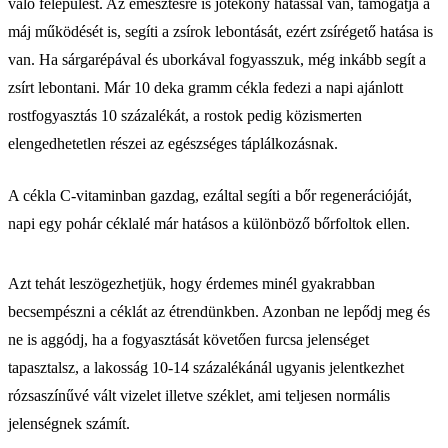
való felépülést. Az emésztésre is jótékony hatással van, támogatja a
máj működését is, segíti a zsírok lebontását, ezért zsírégető hatása is
van. Ha sárgarépával és uborkával fogyasszuk, még inkább segít a
zsírt lebontani. Már 10 deka gramm cékla fedezi a napi ajánlott
rostfogyasztás 10 százalékát, a rostok pedig közismerten
elengedhetetlen részei az egészséges táplálkozásnak.
A cékla C-vitaminban gazdag, ezáltal segíti a bőr regenerációját,
napi egy pohár céklalé már hatásos a különböző bőrfoltok ellen.
Azt tehát leszögezhetjük, hogy érdemes minél gyakrabban
becsempészni a céklát az étrendünkben. Azonban ne lepődj meg és
ne is aggódj, ha a fogyasztását követően furcsa jelenséget
tapasztalsz, a lakosság 10-14 százalékánál ugyanis jelentkezhet
rózsaszínűvé vált vizelet illetve széklet, ami teljesen normális
jelenségnek számít.