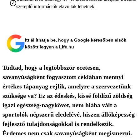
szereplő információk elavultak lehetnek.
Itt állíthatja be, hogy a Google keresőben elsők
között legyen a Life.hu
Tudtad, hogy a legtöbbször ecetesen,
savanyúságként fogyasztott céklában mennyi
értékes tápanyag rejlik, amelyre a szervezetünk
szüksége va? Ez az édeskés, kissé földízű zöldség
igazi egészség-nagykövet, nem hiába vált a
sportolók népszerű eledelévé, hiszen állóképesség-
fejlesztő tulajdonságokkal is rendelkezik.
Érdemes nem csak savanyúságként megismerni.