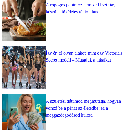
A ropogós panírhoz nem kell liszt: így
készül a tökéletes rántott hús
Így érj el olyan alakot, mint egy Victoria's
Secret modell – Mutatjuk a titkaikat
A születési dátumod megmutatja, hogyan
vonzd be a pénzt az életedbe: ez a
meggazdagodásod kulcsa