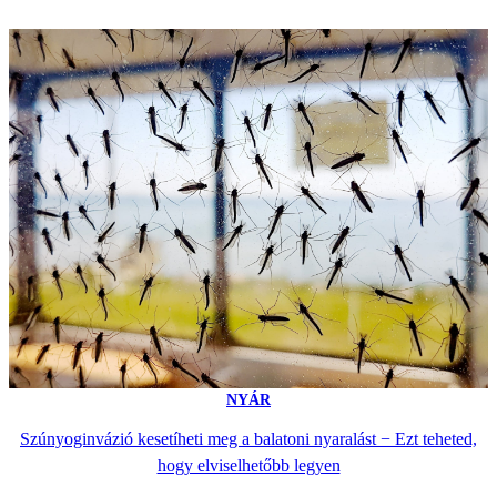
NYÁR
Szúnyoginvázió kesetíheti meg a balatoni nyaralást − Ezt teheted,
hogy elviselhetőbb legyen