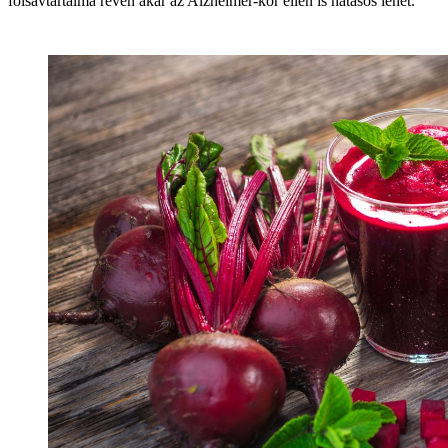
folsavtartalma révén akár az Alzheimer-kór ellen is hatásos lehet.