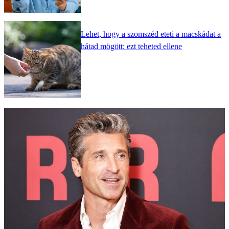
Lehet, hogy a szomszéd eteti a macskádat a
hátad mögött: ezt teheted ellene