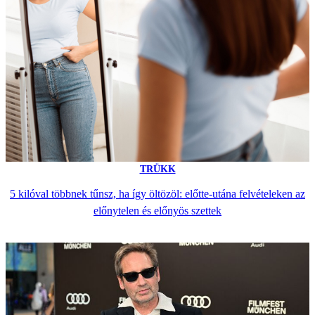
TRÜKK
5 kilóval többnek tűnsz, ha így öltözöl: előtte-utána felvételeken az
előnytelen és előnyös szettek