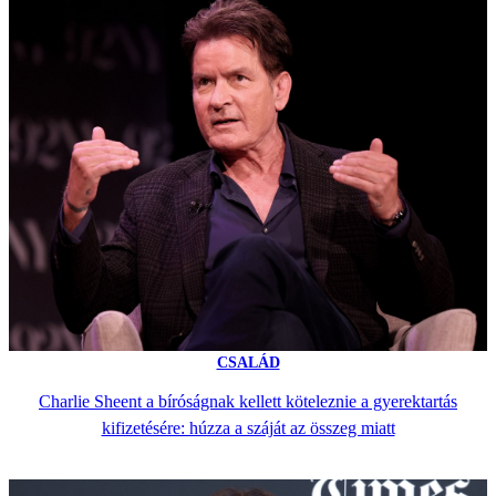
CSALÁD
Charlie Sheent a bíróságnak kellett köteleznie a gyerektartás
kifizetésére: húzza a száját az összeg miatt