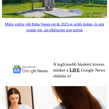
Máris valóra vált Baba Vanga egyik 2025-re szóló jóslata, és ami
ezután jön, azt elképzelni sem tudjuk
A legfrissebb hírekért kövess
minket a
LIFE
Google News
oldalán is!