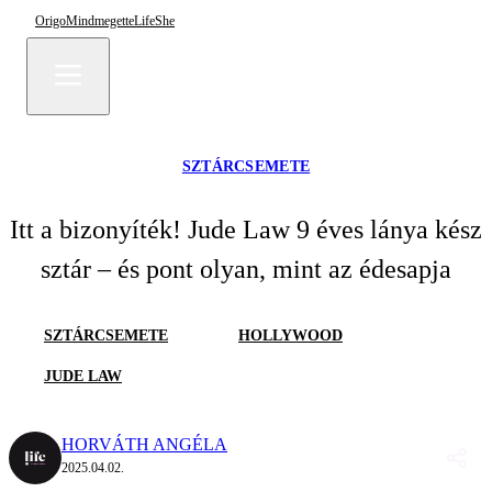
Origo
Mindmegette
Life
She
SZTÁRCSEMETE
Itt a bizonyíték! Jude Law 9 éves lánya kész
sztár – és pont olyan, mint az édesapja
SZTÁRCSEMETE
HOLLYWOOD
JUDE LAW
HORVÁTH ANGÉLA
2025.04.02.