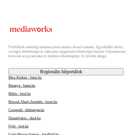
Portfóliónk minőségi tartalmat jelent minden olvasó számára. Egyedülálló elérést,
országos lefedettséget és változatos megjelenési lehetőséget biztosít. Folyamatosan
keressük az új irányokat és fejlődési lehetőségeket. Ez jövőnk záloga.
Regionális hírportálok
Bács-Kiskun - baon.hu
Baranya - bama.hu
Békés - beol.hu
Borsod-Abaúj-Zemplén - boon.hu
Csongrád - delmagyar.hu
Dunaújváros - duol.hu
Fejér - feol.hu
Győr-Moson-Sopron - kisalfold.hu