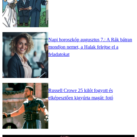
Napi horoszkóp augusztus 7.: A Rák bátran
mondjon nemet, a Halak felejtse el a
feladatokat
Russell Crowe 25 kilót fogyott és
elképesztően kigyúrta magát: fotó