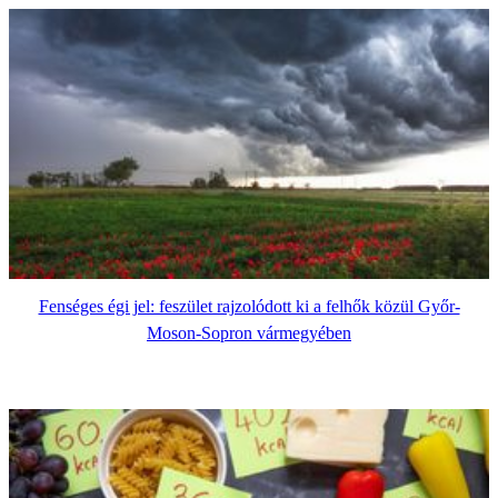
Fenséges égi jel: feszület rajzolódott ki a felhők közül Győr-
Moson-Sopron vármegyében