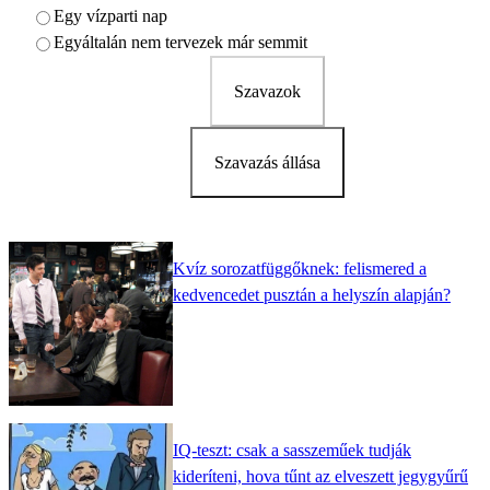
Egy vízparti nap
Egyáltalán nem tervezek már semmit
Szavazok
Szavazás állása
Kvíz sorozatfüggőknek: felismered a
kedvencedet pusztán a helyszín alapján?
IQ-teszt: csak a sasszeműek tudják
kideríteni, hova tűnt az elveszett jegygyűrű