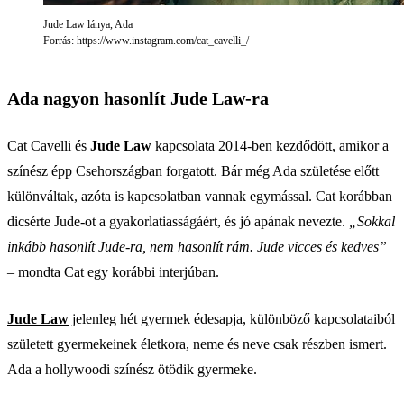
Jude Law lánya, Ada
Forrás: https://www.instagram.com/cat_cavelli_/
Ada nagyon hasonlít Jude Law-ra
Cat Cavelli és
Jude Law
kapcsolata 2014-ben kezdődött, amikor a
színész épp Csehországban forgatott. Bár még Ada születése előtt
különváltak, azóta is kapcsolatban vannak egymással. Cat korábban
dicsérte Jude-ot a gyakorlatiasságáért, és jó apának nevezte.
„Sokkal
inkább hasonlít Jude-ra, nem hasonlít rám. Jude vicces és kedves”
– mondta Cat egy korábbi interjúban.
Jude Law
jelenleg hét gyermek édesapja, különböző kapcsolataiból
született gyermekeinek életkora, neme és neve csak részben ismert.
Ada a hollywoodi színész ötödik gyermeke.