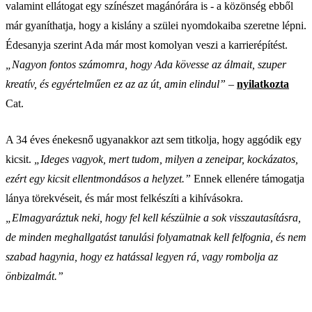
valamint ellátogat egy színészet magánórára is - a közönség ebből
már gyaníthatja, hogy a kislány a szülei nyomdokaiba szeretne lépni.
Édesanyja szerint Ada már most komolyan veszi a karrierépítést.
„Nagyon fontos számomra, hogy Ada kövesse az álmait, szuper
kreatív, és egyértelműen ez az az út, amin elindul”
–
nyilatkozta
Cat.
A 34 éves énekesnő ugyanakkor azt sem titkolja, hogy aggódik egy
kicsit.
„Ideges vagyok, mert tudom, milyen a zeneipar, kockázatos,
ezért egy kicsit ellentmondásos a helyzet.”
Ennek ellenére támogatja
lánya törekvéseit, és már most felkészíti a kihívásokra.
„Elmagyaráztuk neki, hogy fel kell készülnie a sok visszautasításra,
de minden meghallgatást tanulási folyamatnak kell felfognia, és nem
szabad hagynia, hogy ez hatással legyen rá, vagy rombolja az
önbizalmát.”