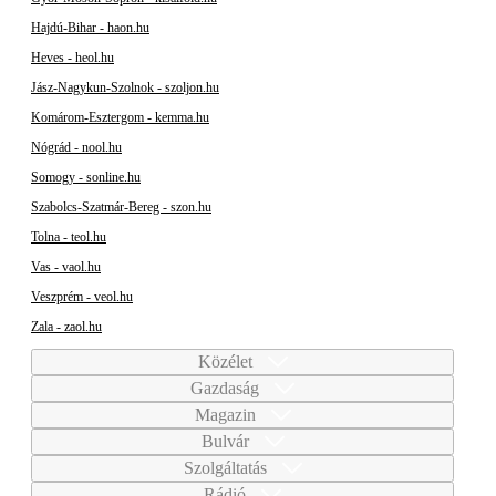
Hajdú-Bihar - haon.hu
Heves - heol.hu
Jász-Nagykun-Szolnok - szoljon.hu
Komárom-Esztergom - kemma.hu
Nógrád - nool.hu
Somogy - sonline.hu
Szabolcs-Szatmár-Bereg - szon.hu
Tolna - teol.hu
Vas - vaol.hu
Veszprém - veol.hu
Zala - zaol.hu
Közélet
Gazdaság
Magazin
Bulvár
Szolgáltatás
Rádió