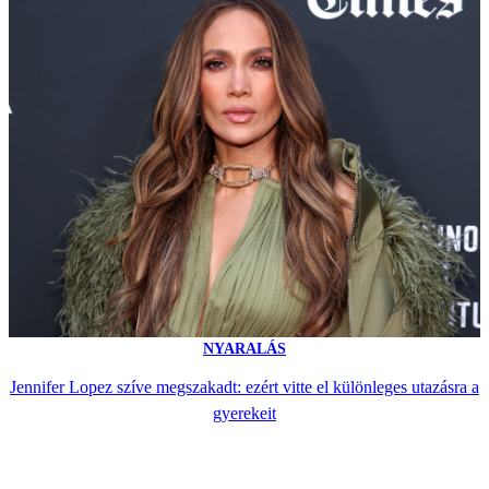
NYARALÁS
Jennifer Lopez szíve megszakadt: ezért vitte el különleges utazásra a
gyerekeit