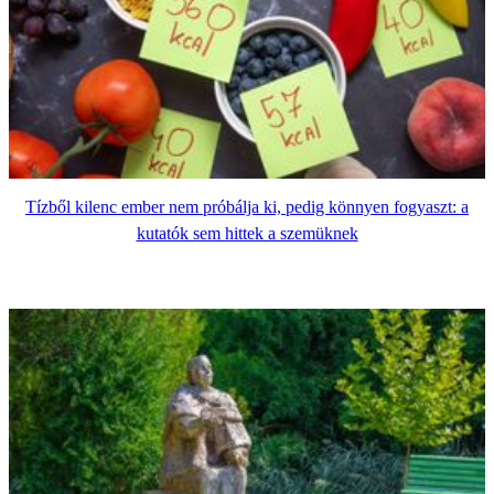
Tízből kilenc ember nem próbálja ki, pedig könnyen fogyaszt: a
kutatók sem hittek a szemüknek