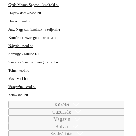
Győr-Moson-Sopron - kisalfold.hu
Hajdú-Bihar - haon.hu
Heves - heol.hu
Jász-Nagykun-Szolnok - szoljon.hu
Komárom-Esztergom - kemma.hu
Nógrád - nool.hu
Somogy - sonline.hu
Szabolcs-Szatmár-Bereg - szon.hu
Tolna - teol.hu
Vas - vaol.hu
Veszprém - veol.hu
Zala - zaol.hu
Közélet
Gazdaság
Magazin
Bulvár
Szolgáltatás