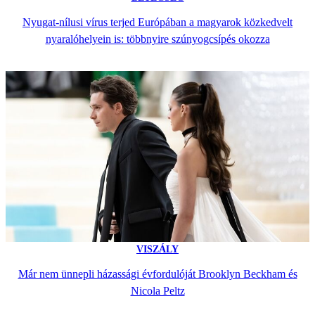
Nyugat-nílusi vírus terjed Európában a magyarok közkedvelt
nyaralóhelyein is: többnyire szúnyogcsípés okozza
VISZÁLY
Már nem ünnepli házassági évfordulóját Brooklyn Beckham és
Nicola Peltz