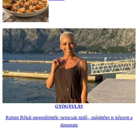
GYÓGYULÁS
Rubint Rékát megműtötték: nemcsak tüdő-, májáttétet is képzett a
daganata