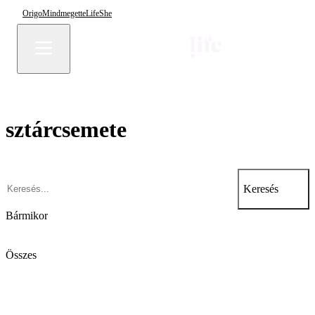
Origo
Mindmegette
Life
She
sztárcsemete
Keresés
Bármikor
Összes