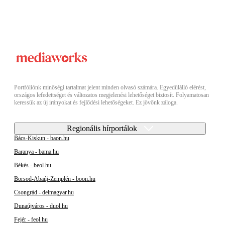
Portfóliónk minőségi tartalmat jelent minden olvasó számára. Egyedülálló elérést,
országos lefedettséget és változatos megjelenési lehetőséget biztosít. Folyamatosan
keressük az új irányokat és fejlődési lehetőségeket. Ez jövőnk záloga.
Regionális hírportálok
Bács-Kiskun - baon.hu
Baranya - bama.hu
Békés - beol.hu
Borsod-Abaúj-Zemplén - boon.hu
Csongrád - delmagyar.hu
Dunaújváros - duol.hu
Fejér - feol.hu