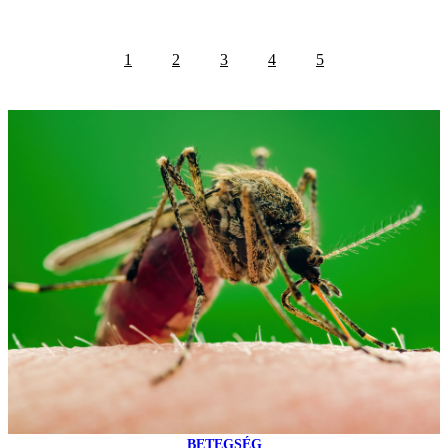
1
2
3
4
5
BETEGSÉG