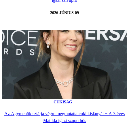
igazi szívtipró
2026 JÚNIUS 09
CUKISÁG
Az Agymenők sztárja végre megmutatta cuki kislányát − A 3 éves
Matilda igazi szuperhős