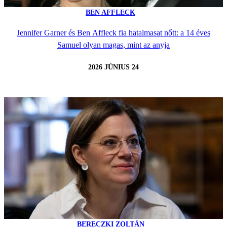
BEN AFFLECK
Jennifer Garner és Ben Affleck fia hatalmasat nőtt: a 14 éves
Samuel olyan magas, mint az anyja
2026 JÚNIUS 24
BERECZKI ZOLTÁN