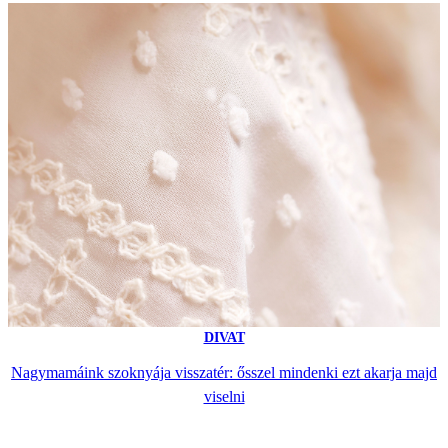
DIVAT
Nagymamáink szoknyája visszatér: ősszel mindenki ezt akarja majd
viselni