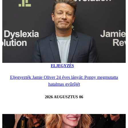
ELJEGYZÉS
Eljegyezték Jamie Oliver 24 éves lányát: Poppy megmutatta
hatalmas gyűrűjét
2026 AUGUSZTUS 06