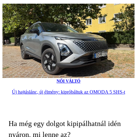
NŐI VÁLTÓ
Új hajtáslánc, új élmény: kipróbáltuk az OMODA 5 SHS-t
Ha még egy dolgot kipipálhatnál idén
nyáron, mi lenne az?