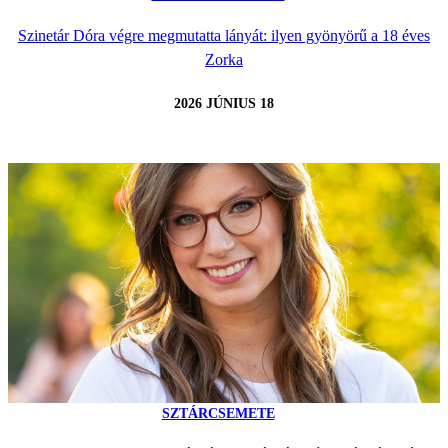
Szinetár Dóra végre megmutatta lányát: ilyen gyönyörű a 18 éves
Zorka
2026 JÚNIUS 18
SZTÁRCSEMETE