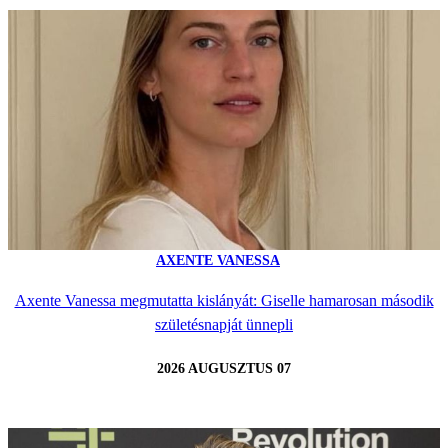
AXENTE VANESSA
Axente Vanessa megmutatta kislányát: Giselle hamarosan második
születésnapját ünnepli
2026 AUGUSZTUS 07