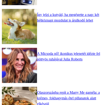
Így jelzi a kutyád, ha megégette a nap: két
hétköznapi mozdulat is árulkodó lehet
A Micsoda nő! ikonikus jelenetét idézte fel
pöttyös ruhájával Julia Roberts
Olaszországba repít a Marry Me garnéla: a
krémes, fokhagymás étel pillanatok alatt
elkészül