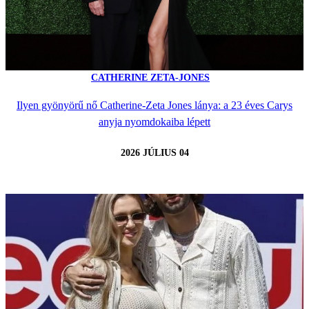
CATHERINE ZETA-JONES
Ilyen gyönyörű nő Catherine-Zeta Jones lánya: a 23 éves Carys
anyja nyomdokaiba lépett
2026 JÚLIUS 04