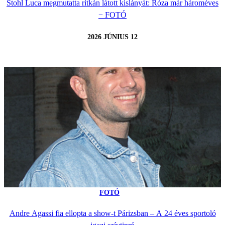
Stohl Luca megmutatta ritkán látott kislányát: Róza már hároméves
− FOTÓ
2026 JÚNIUS 12
FOTÓ
Andre Agassi fia ellopta a show-t Párizsban – A 24 éves sportoló