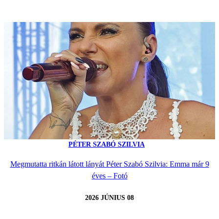
PÉTER SZABÓ SZILVIA
Megmutatta ritkán látott lányát Péter Szabó Szilvia: Emma már 9
éves – Fotó
2026 JÚNIUS 08