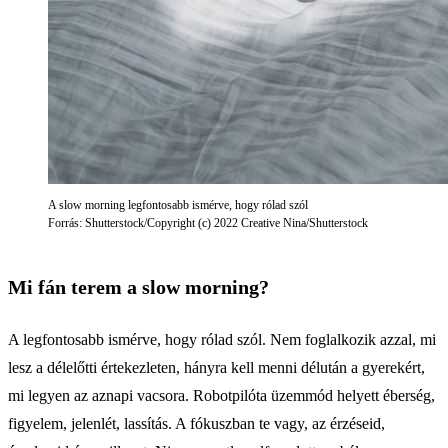
A slow morning legfontosabb ismérve, hogy rólad szól
Forrás: Shutterstock/Copyright (c) 2022 Creative Nina/Shutterstock
Mi fán terem a slow morning?
A legfontosabb ismérve, hogy rólad szól. Nem foglalkozik azzal, mi
lesz a délelőtti értekezleten, hányra kell menni délután a gyerekért,
mi legyen az aznapi vacsora. Robotpilóta üzemmód helyett éberség,
figyelem, jelenlét, lassítás. A fókuszban te vagy, az érzéseid,