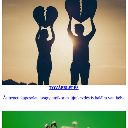
TOVÁBBLÉPÉS
Átmeneti kapcsolat, avagy amikor az újrakezdés is halálra van ítélve