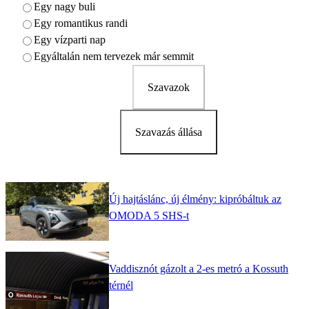
Egy nagy buli
Egy romantikus randi
Egy vízparti nap
Egyáltalán nem tervezek már semmit
Szavazok
Szavazás állása
Új hajtáslánc, új élmény: kipróbáltuk az
OMODA 5 SHS-t
Vaddisznót gázolt a 2-es metró a Kossuth
térnél