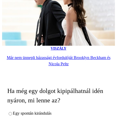
VISZÁLY
Már nem ünnepli házassági évfordulóját Brooklyn Beckham és
Nicola Peltz
Ha még egy dolgot kipipálhatnál idén
nyáron, mi lenne az?
Egy spontán kirándulás