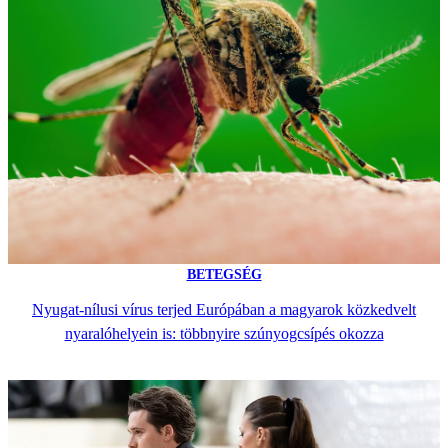
BETEGSÉG
Nyugat-nílusi vírus terjed Európában a magyarok közkedvelt
nyaralóhelyein is: többnyire szúnyogcsípés okozza