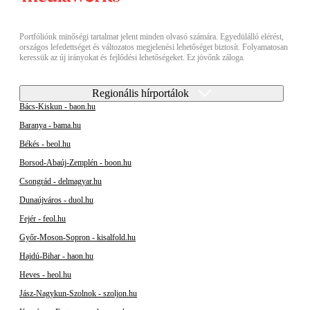
Portfóliónk minőségi tartalmat jelent minden olvasó számára. Egyedülálló elérést,
országos lefedettséget és változatos megjelenési lehetőséget biztosít. Folyamatosan
keressük az új irányokat és fejlődési lehetőségeket. Ez jövőnk záloga.
Regionális hírportálok
Bács-Kiskun - baon.hu
Baranya - bama.hu
Békés - beol.hu
Borsod-Abaúj-Zemplén - boon.hu
Csongrád - delmagyar.hu
Dunaújváros - duol.hu
Fejér - feol.hu
Győr-Moson-Sopron - kisalfold.hu
Hajdú-Bihar - haon.hu
Heves - heol.hu
Jász-Nagykun-Szolnok - szoljon.hu