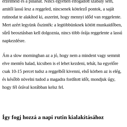
érzelmeid és a pillanat. Nincs egyetlen elfogadott szabály sem,
amitől lassú lesz a reggeled, nincsenek kötelező pontok, a saját
rutinodat te alakítod ki, aszerint, hogy mennyi időd van reggelente.
Mert azért legyünk őszinték: a legtöbbünknek kötött munkaidőben,
sűrű beosztásban kell dolgoznia, nincs több órája reggelente a lassú
napkezdésre.
Ám a slow morningban az a jó, hogy nem a mindent vagy semmit
elve mentén halad, kicsiben is el lehet kezdeni, tehát, ha egyelőre
csak 10-15 percet tudsz a reggelből kivenni, első körben az is elég,
és később növelni tudod a magadra fordított időt, mondjuk úgy,
hogy fél órával korábban kelsz fel.
Így fogj hozzá a napi rutin kialakításához