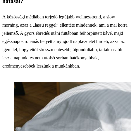
hatásai?
A közösségi médiában terjedő legújabb wellnesstrend, a slow
morning, azaz a „lassú reggel” ellentéte mindennek, ami a mai korra
jellemző. A gyors ébredés utáni futtábban felhörpintett kávé, majd
egésznapos rohanás helyett a nyugodt napkezdetet hirdeti, azzal az
ígérettel, hogy ettől stresszmentesebb, átgondoltabb, tartalmasabb
lesz a napunk, és nem utolsó sorban hatékonyabbak,
eredményesebbek leszünk a munkánkban.