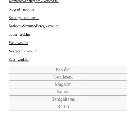
Komárom-Esztergom - kemma.hu
Nógrád - nool.hu
Somogy - sonline.hu
Szabolcs-Szatmár-Bereg - szon.hu
Tolna - teol.hu
Vas - vaol.hu
Veszprém - veol.hu
Zala - zaol.hu
Közélet
Gazdaság
Magazin
Bulvár
Szolgáltatás
Rádió