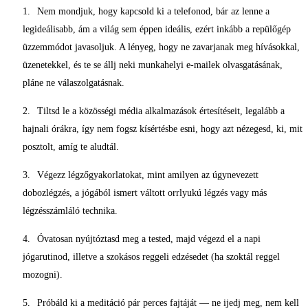
Nem mondjuk, hogy kapcsold ki a telefonod, bár az lenne a
legideálisabb, ám a világ sem éppen ideális, ezért inkább a repülőgép
üzzemmódot javasoljuk. A lényeg, hogy ne zavarjanak meg hívásokkal,
üzenetekkel, és te se állj neki munkahelyi e-mailek olvasgatásának,
pláne ne válaszolgatásnak.
Tiltsd le a közösségi média alkalmazások értesítéseit, legalább a
hajnali órákra, így nem fogsz kísértésbe esni, hogy azt nézegesd, ki, mit
posztolt, amíg te aludtál.
Végezz légzőgyakorlatokat, mint amilyen az úgynevezett
dobozlégzés, a jógából ismert váltott orrlyukú légzés vagy más
légzésszámláló technika.
Óvatosan nyújtóztasd meg a tested, majd végezd el a napi
jógarutinod, illetve a szokásos reggeli edzésedet (ha szoktál reggel
mozogni).
Próbáld ki a meditáció pár perces fajtáját — ne ijedj meg, nem kell