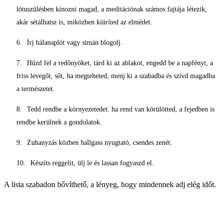
lótuszülésben kínozni magad, a meditációnak számos fajtája létezik,
akár sétálhatsz is, miközben kiüríted az elmédet.
Írj hálanaplót vagy simán blogolj.
Húzd fel a redőnyöket, tárd ki az ablakot, engedd be a napfényt, a
friss levegőt, sőt, ha megteheted, menj ki a szabadba és szívd magadba
a természetet.
Tedd rendbe a környezetedet: ha rend van körülötted, a fejedben is
rendbe kerülnek a gondolatok.
Zuhanyzás közben hallgass nyugtató, csendes zenét.
Készíts reggelit, ülj le és lassan fogyaszd el.
A lista szabadon bővíthető, a lényeg, hogy mindennek adj elég időt.