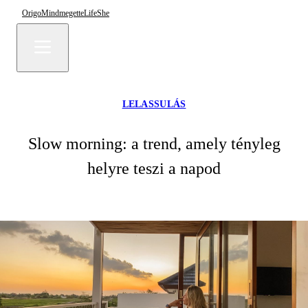
Origo
Mindmegette
Life
She
LELASSULÁS
Slow morning: a trend, amely tényleg
helyre teszi a napod