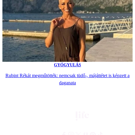
GYÓGYULÁS
Rubint Rékát megműtötték: nemcsak tüdő-, májáttétet is képzett a
daganata