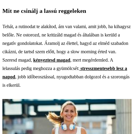
Mit ne csinálj a lassú reggeleken
Tehát, a rutinodat te alakítod, ám van valami, amit jobb, ha kihagysz
belőle. Ne ostorozd, ne kritizáld magad és általában is kerüld a
negatív gondolatokat. Áramolj az élettel, hagyd az elméd szabadon
cikázni, de tartsd szem előtt, hogy a slow morning érted van.
Szeresd magad,
kényeztesd magad
, mert megérdemled. A
lelassulás pedig meghozza a gyümölcsét:
stresszmentesebb lesz a
napod
, jobb időbeosztással, nyugodtabban dolgozol és a szorongás
is elkerül.