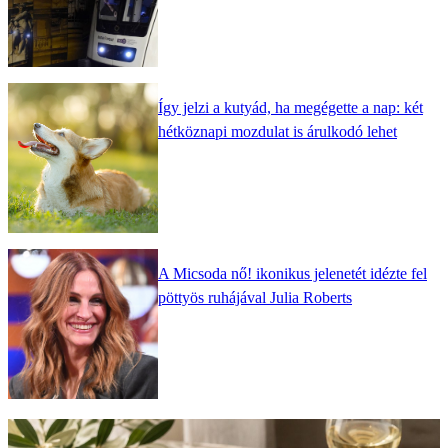
Így jelzi a kutyád, ha megégette a nap: két
hétköznapi mozdulat is árulkodó lehet
A Micsoda nő! ikonikus jelenetét idézte fel
pöttyös ruhájával Julia Roberts