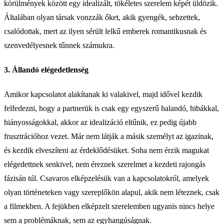
körülmények között egy idealizált, tökéletes szerelem képét üldözik.
Általában olyan társak vonzzák őket, akik gyengék, sebzettek,
csalódottak, mert az ilyen sérült lelkű emberek romantikusnak és
szenvedélyesnek tűnnek számukra.
3. Állandó elégedetlenség
Amikor kapcsolatot alakítanak ki valakivel, majd idővel kezdik
felfedezni, hogy a partnerük is csak egy egyszerű halandó, hibákkal,
hiányosságokkal, akkor az idealizáció eltűnik, ez pedig újabb
frusztrációhoz vezet. Már nem látják a másik személyt az igazinak,
és kezdik elveszíteni az érdeklődésüket. Soha nem érzik magukat
elégedettnek senkivel, nem éreznek szerelmet a kezdeti rajongás
fázisán túl. Csavaros elképzelésük van a kapcsolatokról, amelyek
olyan történeteken vagy szereplőkön alapul, akik nem léteznek, csak
a filmekben. A fejükben elképzelt szerelemben ugyanis nincs helye
sem a problémáknak, sem az egyhangúságnak.