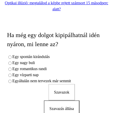
Optikai illúzió: megtalálod a képbe rejtett számsort 15 másodperc
alatt?
Ha még egy dolgot kipipálhatnál idén
nyáron, mi lenne az?
Egy spontán kirándulás
Egy nagy buli
Egy romantikus randi
Egy vízparti nap
Egyáltalán nem tervezek már semmit
Szavazok
Szavazás állása