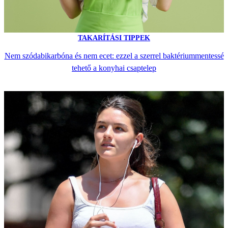
TAKARÍTÁSI TIPPEK
Nem szódabikarbóna és nem ecet: ezzel a szerrel baktériummentessé
tehető a konyhai csaptelep