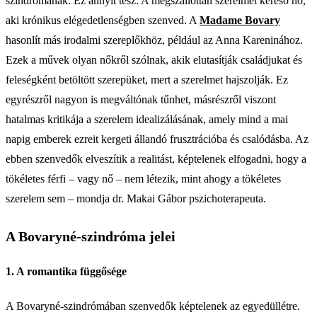
szindrómának. Ez annyit tesz: A megszállottan szerelmet kereső nő,
aki krónikus elégedetlenségben szenved. A
Madame Bovary
hasonlít más irodalmi szereplőkhöz, például az Anna Kareninához.
Ezek a művek olyan nőkről szólnak, akik elutasítják családjukat és
feleségként betöltött szerepüket, mert a szerelmet hajszolják. Ez
egyrészről nagyon is megváltónak tűnhet, másrészről viszont
hatalmas kritikája a szerelem idealizálásának, amely mind a mai
napig emberek ezreit kergeti állandó frusztrációba és csalódásba. Az
ebben szenvedők elveszítik a realitást, képtelenek elfogadni, hogy a
tökéletes férfi – vagy nő – nem létezik, mint ahogy a tökéletes
szerelem sem – mondja dr. Makai Gábor pszichoterapeuta.
A Bovaryné-szindróma jelei
1. A romantika függősége
A Bovaryné-szindrómában szenvedők képtelenek az egyedüllétre.