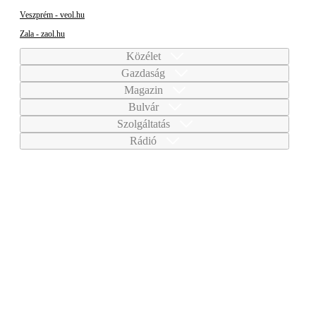
Veszprém - veol.hu
Zala - zaol.hu
Közélet
Gazdaság
Magazin
Bulvár
Szolgáltatás
Rádió