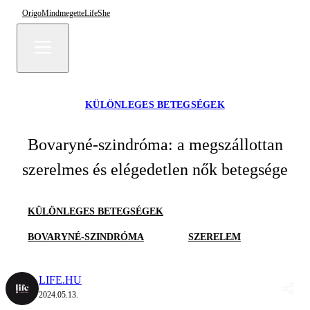
Origo
Mindmegette
Life
She
KÜLÖNLEGES BETEGSÉGEK
Bovaryné-szindróma: a megszállottan
szerelmes és elégedetlen nők betegsége
KÜLÖNLEGES BETEGSÉGEK
BOVARYNÉ-SZINDRÓMA
SZERELEM
LIFE.HU
2024.05.13.