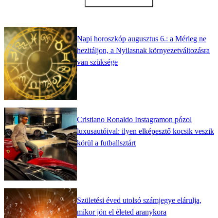
Napi horoszkóp augusztus 6.: a Mérleg ne
hezitáljon, a Nyilasnak környezetváltozásra
van szüksége
Cristiano Ronaldo Instagramon pózol
luxusautóival: ilyen elképesztő kocsik veszik
körül a futballsztárt
Születési éved utolsó számjegye elárulja,
mikor jön el életed aranykora