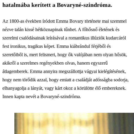
hatalmába kerített a Bovaryné-szindróma.
Az 1800-as években íródott Emma Bovary története mai szemmel
nézve talán kissé hétköznapinak tűnhet. A főhősnő életének és
szerelmi csalódásainak leírásával a romantikus illúziók kudarcáról
fest ironikus, tragikus képet. Emma kiábrándul férjéből és
szeretőiből is, mert felismeri, hogy ők valójában nem olyan hősök,
akikről a szerelmes regényekben olvas, hanem egyszerű
átlagemberek. Emma annyira megszállottja vágyai kielégítésének,
hogy nem törődik azzal, hogy emiatt a családját adósságba sodorja,
elhanyagolja a lányát, vagy kárt okoz a körülötte élő embereknek.
Innen kapta nevét a Bovaryné-szindróma.