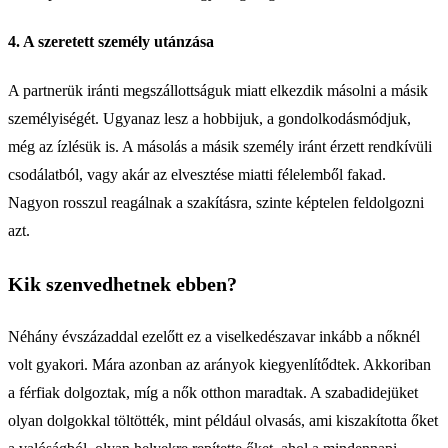
4. A szeretett személy utánzása
A partnerük iránti megszállottságuk miatt elkezdik másolni a másik
személyiségét. Ugyanaz lesz a hobbijuk, a gondolkodásmódjuk,
még az ízlésük is. A másolás a másik személy iránt érzett rendkívüli
csodálatból, vagy akár az elvesztése miatti félelemből fakad.
Nagyon rosszul reagálnak a szakításra, szinte képtelen feldolgozni
azt.
Kik szenvedhetnek ebben?
Néhány évszázaddal ezelőtt ez a viselkedészavar inkább a nőknél
volt gyakori. Mára azonban az arányok kiegyenlítődtek. Akkoriban
a férfiak dolgoztak, míg a nők otthon maradtak. A szabadidejüket
olyan dolgokkal töltötték, mint például olvasás, ami kiszakította őket