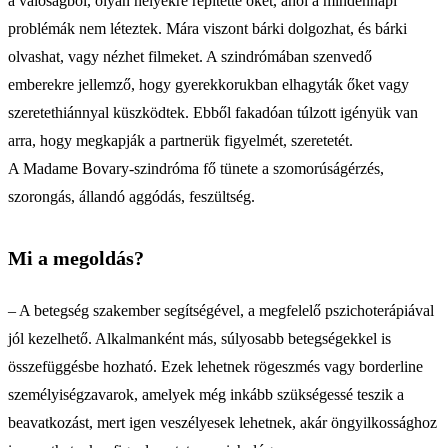
a valóságból, olyan helyekre repítette őket, ahol a mindennapi
problémák nem léteztek. Mára viszont bárki dolgozhat, és bárki
olvashat, vagy nézhet filmeket. A szindrómában szenvedő
emberekre jellemző, hogy gyerekkorukban elhagyták őket vagy
szeretethiánnyal küszködtek. Ebből fakadóan túlzott igényük van
arra, hogy megkapják a partnerük figyelmét, szeretetét.
A Madame Bovary-szindróma fő tünete a szomorúságérzés,
szorongás, állandó aggódás, feszültség.
Mi a megoldás?
– A betegség szakember segítségével, a megfelelő pszichoterápiával
jól kezelhető. Alkalmanként más, súlyosabb betegségekkel is
összefüggésbe hozható. Ezek lehetnek rögeszmés vagy borderline
személyiségzavarok, amelyek még inkább szükségessé teszik a
beavatkozást, mert igen veszélyesek lehetnek, akár öngyilkossághoz