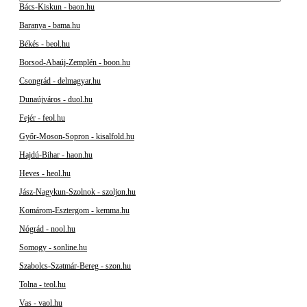
Bács-Kiskun - baon.hu
Baranya - bama.hu
Békés - beol.hu
Borsod-Abaúj-Zemplén - boon.hu
Csongrád - delmagyar.hu
Dunaújváros - duol.hu
Fejér - feol.hu
Győr-Moson-Sopron - kisalfold.hu
Hajdú-Bihar - haon.hu
Heves - heol.hu
Jász-Nagykun-Szolnok - szoljon.hu
Komárom-Esztergom - kemma.hu
Nógrád - nool.hu
Somogy - sonline.hu
Szabolcs-Szatmár-Bereg - szon.hu
Tolna - teol.hu
Vas - vaol.hu