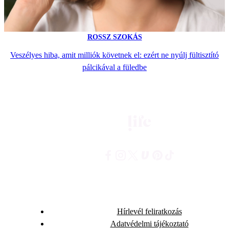
ROSSZ SZOKÁS
Veszélyes hiba, amit milliók követnek el: ezért ne nyúlj fültisztító
pálcikával a füledbe
Hírlevél feliratkozás
Adatvédelmi tájékoztató