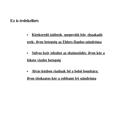
Ez is érdekelhet:
Kitekeredő ízületek, megnyúló bőr, elszakadó
erek: ilyen betegség az Ehlers-Danlos-szindróma
Súlyos bajt jelezhet az elszíneződés: ilyen kór a
fekete vizelet betegség
Alvás közben riadnak fel a belső bombára:
ilyen titokzatos kór a robbanó fej szindróma