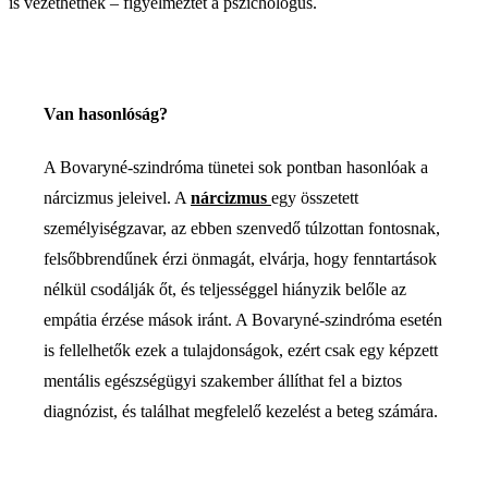
is vezethetnek – figyelmeztet a pszichológus.
Van hasonlóság?
A Bovaryné-szindróma tünetei sok pontban hasonlóak a
nárcizmus jeleivel. A
nárcizmus
egy összetett
személyiségzavar, az ebben szenvedő túlzottan fontosnak,
felsőbbrendűnek érzi önmagát, elvárja, hogy fenntartások
nélkül csodálják őt, és teljességgel hiányzik belőle az
empátia érzése mások iránt. A Bovaryné-szindróma esetén
is fellelhetők ezek a tulajdonságok, ezért csak egy képzett
mentális egészségügyi szakember állíthat fel a biztos
diagnózist, és találhat megfelelő kezelést a beteg számára.