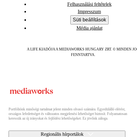
Felhasználási feltételek
Impresszum
Süti beállítások
Média ajánlat
A LIFE KIADÓJA A MEDIAWORKS HUNGARY ZRT. © MINDEN J
FENNTARTVA.
Portfóliónk minőségi tartalmat jelent minden olvasó számára. Egyedülálló elérést,
országos lefedettséget és változatos megjelenési lehetőséget biztosít. Folyamatosan
keressük az új irányokat és fejlődési lehetőségeket. Ez jövőnk záloga.
Regionális hírportálok