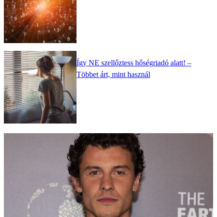
Így NE szellőztess hőségriadó alatt! –
Többet árt, mint használ