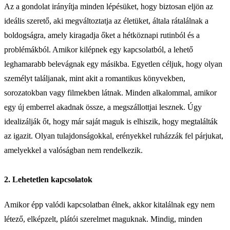
Az a gondolat irányítja minden lépésüket, hogy biztosan eljön az
ideális szerető, aki megváltoztatja az életüket, általa rátalálnak a
boldogságra, amely kiragadja őket a hétköznapi rutinból és a
problémákból. Amikor kilépnek egy kapcsolatból, a lehető
leghamarabb belevágnak egy másikba. Egyetlen céljuk, hogy olyan
személyt találjanak, mint akit a romantikus könyvekben,
sorozatokban vagy filmekben látnak. Minden alkalommal, amikor
egy új emberrel akadnak össze, a megszállottjai lesznek. Úgy
idealizálják őt, hogy már saját maguk is elhiszik, hogy megtalálták
az igazit. Olyan tulajdonságokkal, erényekkel ruházzák fel párjukat,
amelyekkel a valóságban nem rendelkezik.
2. Lehetetlen kapcsolatok
Amikor épp valódi kapcsolatban élnek, akkor kitalálnak egy nem
létező, elképzelt, plátói szerelmet maguknak. Mindig, minden