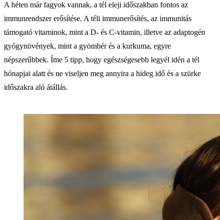
A héten már fagyok vannak, a tél eleji időszakban fontos az
immunrendszer erősítése. A téli immunerősítés, az immunitás
támogató vitaminok, mint a D- és C-vitamin, illetve az adaptogén
gyógynövények, mint a gyömbér és a kurkuma, egyre
népszerűbbek. Íme 5 tipp, hogy egészségesebb legyél idén a tél
hónapjai alatt és ne viseljen meg annyira a hideg idő és a szürke
időszakra aló átállás.