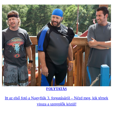
FOLYTATÁS
Itt az első fotó a Nagyfiúk 3. forgatásáról – Nézd meg, kik térnek
vissza a szereplők közül!