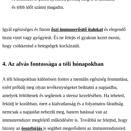
és több időt szánni magadra.
Igyál egészséges és finom
őszi immunerősítő italokat
és elegendő
tiszta vizet vagy gyógyteát. És ne felejts el gyakran kezet mosni,
hogy csökkentsd a betegségek kockázatát.
4. Az alvás fontossága a téli hónapokban
A téli hónapokban különösen fontos a mentális egészség fenntartása,
ezért próbálj meg olyan tevékenységeket beiktatni a napjaidba,
amelyek feltöltenek és segítenek a stressz kezelésében. Ha teheted,
feküdj le korábban, mert a kialvatlanság és a folyamatos fáradtság
nemcsak a napjaidat nehezíti meg, hanem hatással van az
immunrendszer megfelelő működésére is. Továbbá ne felejtsd, hogy
bizony az
összebújás
is segíthet megerősíteni az immunrendszered.