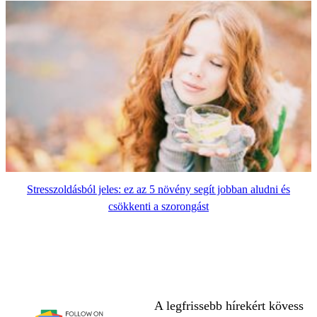
Stresszoldásból jeles: ez az 5 növény segít jobban aludni és
csökkenti a szorongást
A legfrissebb hírekért kövess