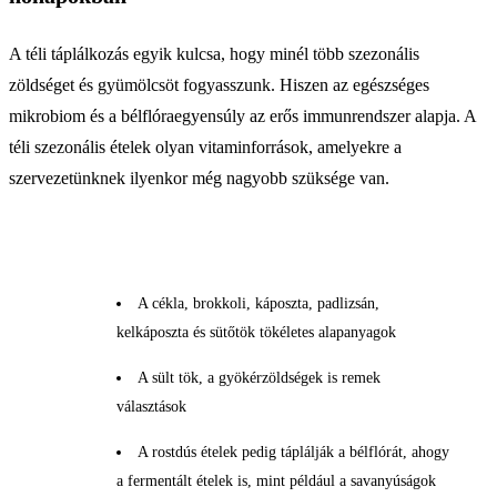
A téli táplálkozás egyik kulcsa, hogy minél több szezonális
zöldséget és gyümölcsöt fogyasszunk. Hiszen az egészséges
mikrobiom és a bélflóraegyensúly az erős immunrendszer alapja. A
téli szezonális ételek olyan vitaminforrások, amelyekre a
szervezetünknek ilyenkor még nagyobb szüksége van.
A cékla, brokkoli, káposzta, padlizsán,
kelkáposzta és sütőtök tökéletes alapanyagok
A sült tök, a gyökérzöldségek is remek
választások
A rostdús ételek pedig táplálják a bélflórát, ahogy
a fermentált ételek is, mint például a savanyúságok