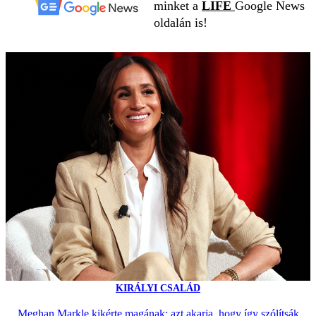
minket a
LIFE
Google News
oldalán is!
KIRÁLYI CSALÁD
Meghan Markle kikérte magának: azt akarja, hogy így szólítsák