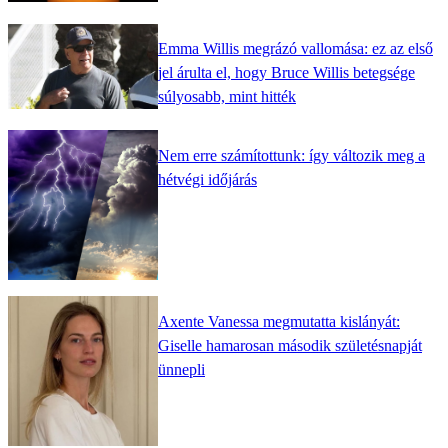
Emma Willis megrázó vallomása: ez az első
jel árulta el, hogy Bruce Willis betegsége
súlyosabb, mint hitték
Nem erre számítottunk: így változik meg a
hétvégi időjárás
Axente Vanessa megmutatta kislányát:
Giselle hamarosan második születésnapját
ünnepli