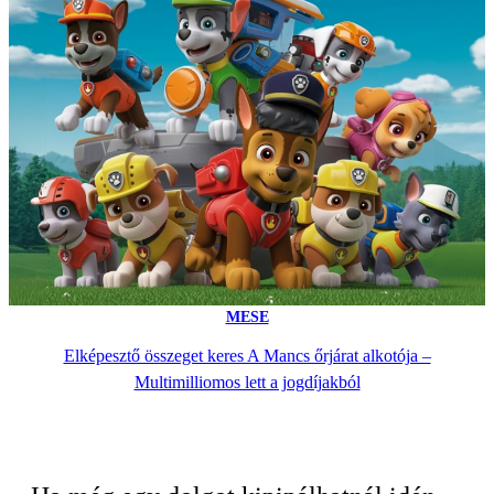
MESE
Elképesztő összeget keres A Mancs őrjárat alkotója –
Multimilliomos lett a jogdíjakból