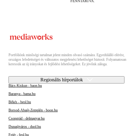
FENNTARTVA.
Portfóliónk minőségi tartalmat jelent minden olvasó számára. Egyedülálló elérést,
országos lefedettséget és változatos megjelenési lehetőséget biztosít. Folyamatosan
keressük az új irányokat és fejlődési lehetőségeket. Ez jövőnk záloga.
Regionális hírportálok
Bács-Kiskun - baon.hu
Baranya - bama.hu
Békés - beol.hu
Borsod-Abaúj-Zemplén - boon.hu
Csongrád - delmagyar.hu
Dunaújváros - duol.hu
Fejér - feol.hu