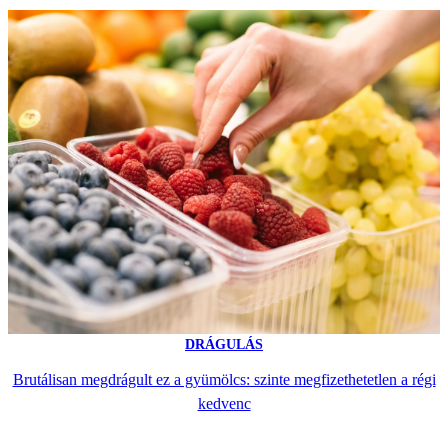
DRÁGULÁS
Brutálisan megdrágult ez a gyümölcs: szinte megfizethetetlen a régi
kedvenc