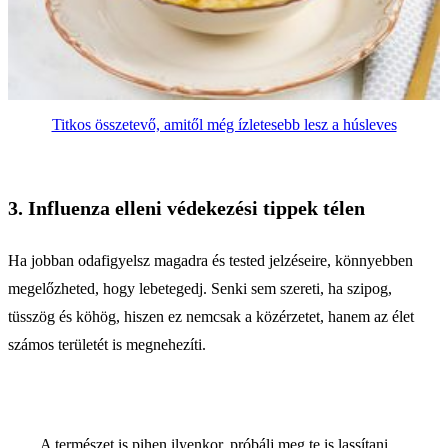
Titkos összetevő, amitől még ízletesebb lesz a húsleves
3. Influenza elleni védekezési tippek télen
Ha jobban odafigyelsz magadra és tested jelzéseire, könnyebben
megelőzheted, hogy lebetegedj. Senki sem szereti, ha szipog,
tüsszög és köhög, hiszen ez nemcsak a közérzetet, hanem az élet
számos területét is megnehezíti.
A természet is pihen ilyenkor, próbálj meg te is lassítani,