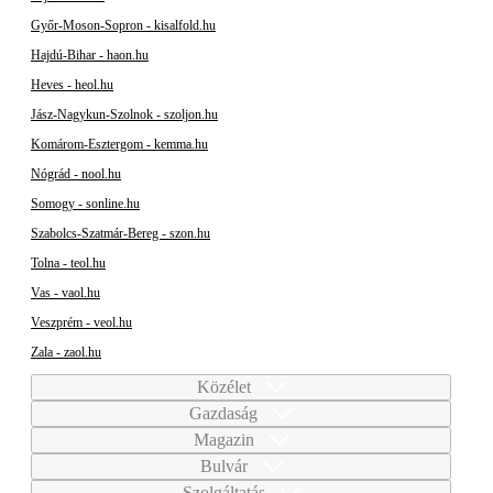
Győr-Moson-Sopron - kisalfold.hu
Hajdú-Bihar - haon.hu
Heves - heol.hu
Jász-Nagykun-Szolnok - szoljon.hu
Komárom-Esztergom - kemma.hu
Nógrád - nool.hu
Somogy - sonline.hu
Szabolcs-Szatmár-Bereg - szon.hu
Tolna - teol.hu
Vas - vaol.hu
Veszprém - veol.hu
Zala - zaol.hu
Közélet
Gazdaság
Magazin
Bulvár
Szolgáltatás