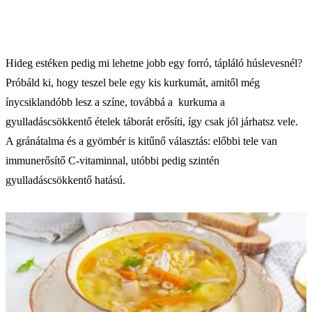
Hideg estéken pedig mi lehetne jobb egy forró, tápláló húslevesnél?
Próbáld ki, hogy teszel bele egy kis kurkumát, amitől még
ínycsiklandóbb lesz a színe, továbbá a kurkuma a
gyulladáscsökkentő ételek táborát erősíti, így csak jól járhatsz vele.
A gránátalma és a gyömbér is kitűnő választás: előbbi tele van
immunerősítő C-vitaminnal, utóbbi pedig szintén
gyulladáscsökkentő hatású.