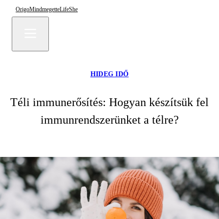
Origo
Mindmegette
Life
She
HIDEG IDŐ
Téli immunerősítés: Hogyan készítsük fel
immunrendszerünket a télre?