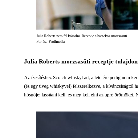
Julia Roberts nem fél kóstolni. Receptje a barackos morzsasüti.
Forrás: Profimedia
Julia Roberts morzsasüti receptje tulajdo
Az ízesítéshez Scotch whiskyt ad, a tetejére pedig nem ker
(és egy üveg whiskyvel) felszerelkezve, a kíváncsiságtól h
hősnője: lassítani kell, és meg kell élni az apró örömöket.