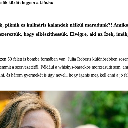
lsők között legyen a Life.hu
ek, piknik és kulináris kalandok nélkül maradunk?! Amik
szereztük, hogy elkészíthessük. Elvégre, aki az Ízek, imák
zen 50 felett is bomba formában van. Julia Roberts különösebben sosem
emmit a szervezetétől. Például a whiskys-barackos morzsasütit sem, ame
ni, és három gyermekét is úgy neveli, hogy igenis meg kell enni a jó fa