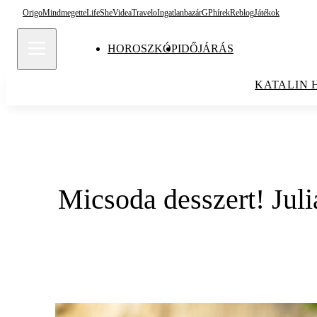
Origo
Mindmegette
Life
She
Videa
Travelo
Ingatlanbazár
GPhírek
Reblog
Játékok
HOROSZKÓP
IDŐJÁRÁS
KATALIN 
Micsoda desszert! Juli