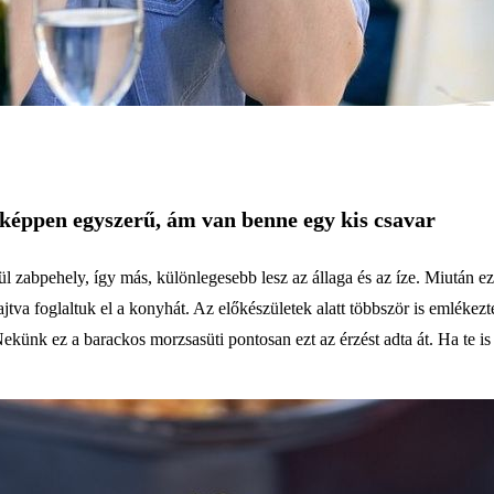
nképpen egyszerű, ám van benne egy kis csavar
ül zabpehely, így más, különlegesebb lesz az állaga és az íze. Miután 
ajtva foglaltuk el a konyhát. Az előkészületek alatt többször is emlékez
 Nekünk ez a barackos morzsasüti pontosan ezt az érzést adta át. Ha te is