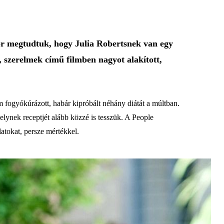
or megtudtuk, hogy Julia Robertsnek van egy
, szerelmek című filmben nagyot alakított,
 fogyókúrázott, habár kipróbált néhány diátát a múltban.
lynek receptjét alább közzé is tesszük. A People
latokat, persze mértékkel.