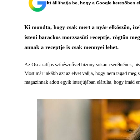
Itt állíthatja be, hogy a Google keresőben e
Ki mondta, hogy csak mert a nyár elköszön, íz
isteni barackos morzsasüti receptje, rögtön meg
annak a receptje is csak mennyei lehet.
Az Oscar-díjas színésznővel bizony sokan cserélnének, his
Most már inkább azt az elvet vallja, hogy nem tagad meg s
magazinnak adott egyik interjújában elárulta, hogy imád en