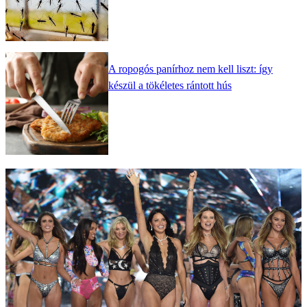
A ropogós panírhoz nem kell liszt: így
készül a tökéletes rántott hús