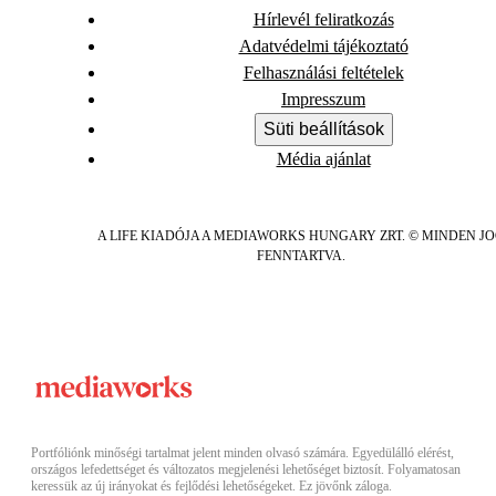
Hírlevél feliratkozás
Adatvédelmi tájékoztató
Felhasználási feltételek
Impresszum
Süti beállítások
Média ajánlat
A LIFE KIADÓJA A MEDIAWORKS HUNGARY ZRT. © MINDEN J
FENNTARTVA.
Portfóliónk minőségi tartalmat jelent minden olvasó számára. Egyedülálló elérést,
országos lefedettséget és változatos megjelenési lehetőséget biztosít. Folyamatosan
keressük az új irányokat és fejlődési lehetőségeket. Ez jövőnk záloga.