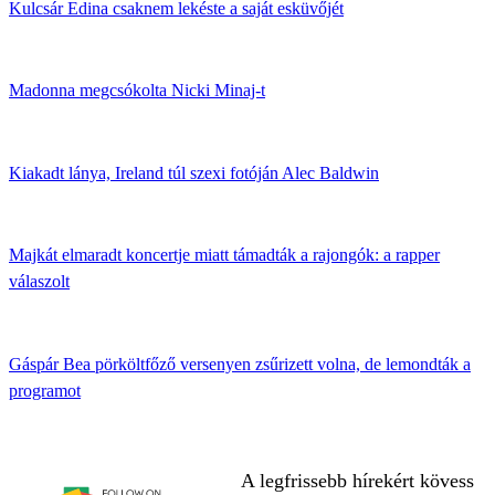
Kulcsár Edina csaknem lekéste a saját esküvőjét
Madonna megcsókolta Nicki Minaj-t
Kiakadt lánya, Ireland túl szexi fotóján Alec Baldwin
Majkát elmaradt koncertje miatt támadták a rajongók: a rapper
válaszolt
Gáspár Bea pörköltfőző versenyen zsűrizett volna, de lemondták a
programot
A legfrissebb hírekért kövess