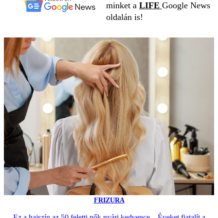
minket a
LIFE
Google News
oldalán is!
FRIZURA
Ez a hajszín az 50 feletti nők nyári kedvence – Éveket fiatalít a