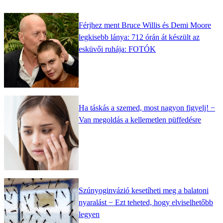
Férjhez ment Bruce Willis és Demi Moore
legkisebb lánya: 712 órán át készült az
esküvői ruhája: FOTÓK
Ha táskás a szemed, most nagyon figyelj! −
Van megoldás a kellemetlen püffedésre
Szúnyoginvázió kesetíheti meg a balatoni
nyaralást − Ezt teheted, hogy elviselhetőbb
legyen