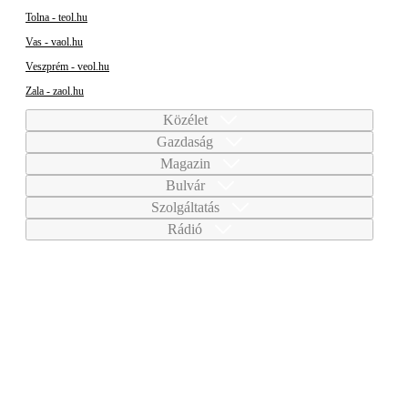
Tolna - teol.hu
Vas - vaol.hu
Veszprém - veol.hu
Zala - zaol.hu
Közélet
Gazdaság
Magazin
Bulvár
Szolgáltatás
Rádió