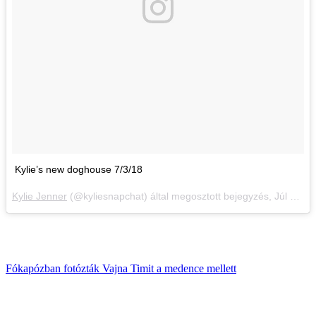
Kylie’s new doghouse 7/3/18
Kylie Jenner
(@kyliesnapchat) által megosztott bejegyzés,
Júl 3., 2018, időpont: 2:57 (PDT időzóna szerint)
Fókapózban fotózták Vajna Timit a medence mellett