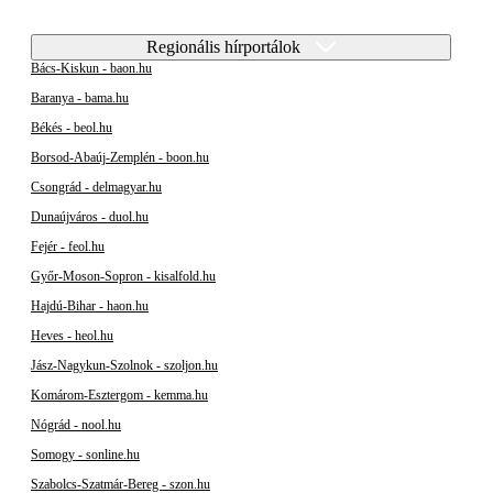
Regionális hírportálok
Bács-Kiskun - baon.hu
Baranya - bama.hu
Békés - beol.hu
Borsod-Abaúj-Zemplén - boon.hu
Csongrád - delmagyar.hu
Dunaújváros - duol.hu
Fejér - feol.hu
Győr-Moson-Sopron - kisalfold.hu
Hajdú-Bihar - haon.hu
Heves - heol.hu
Jász-Nagykun-Szolnok - szoljon.hu
Komárom-Esztergom - kemma.hu
Nógrád - nool.hu
Somogy - sonline.hu
Szabolcs-Szatmár-Bereg - szon.hu