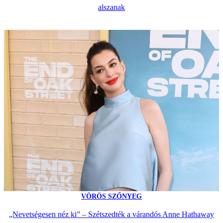
alszanak
VÖRÖS SZŐNYEG
„Nevetségesen néz ki” – Szétszedték a várandós Anne Hathaway