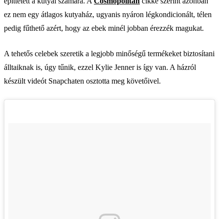
építtetett a kutyái számára. A
Cosmopolitan
cikke szerint azonban
ez nem egy átlagos kutyaház, ugyanis nyáron légkondicionált, télen
pedig fűthető azért, hogy az ebek minél jobban érezzék magukat.
A tehetős celebek szeretik a legjobb minőségű termékeket biztosítani
álltaiknak is, úgy tűnik, ezzel Kylie Jenner is így van. A házról
készült videót Snapchaten osztotta meg követőivel.