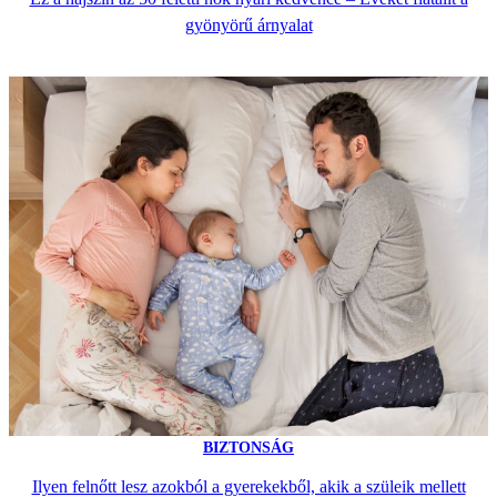
gyönyörű árnyalat
BIZTONSÁG
Ilyen felnőtt lesz azokból a gyerekekből, akik a szüleik mellett