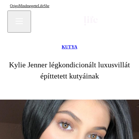
Origo
Mindmegette
Life
She
KUTYA
Kylie Jenner légkondicionált luxusvillát
építtetett kutyáinak