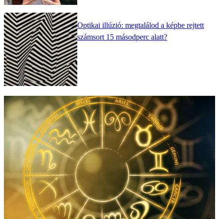
Optikai illúzió: megtalálod a képbe rejtett
számsort 15 másodperc alatt?