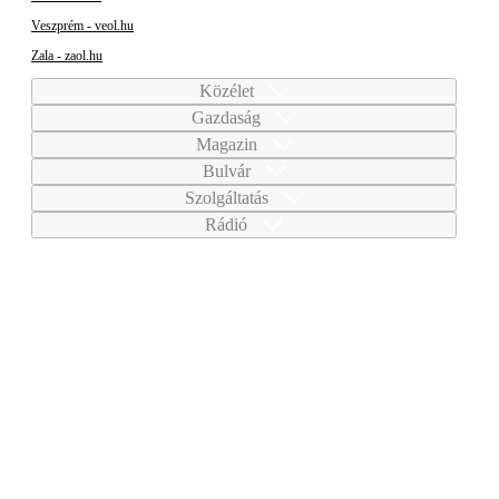
Veszprém - veol.hu
Zala - zaol.hu
Közélet
Gazdaság
Magazin
Bulvár
Szolgáltatás
Rádió