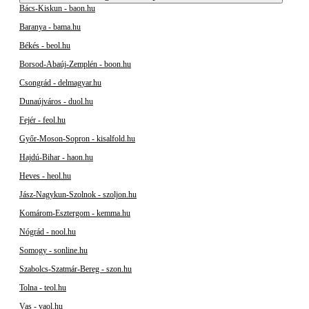
Bács-Kiskun - baon.hu
Baranya - bama.hu
Békés - beol.hu
Borsod-Abaúj-Zemplén - boon.hu
Csongrád - delmagyar.hu
Dunaújváros - duol.hu
Fejér - feol.hu
Győr-Moson-Sopron - kisalfold.hu
Hajdú-Bihar - haon.hu
Heves - heol.hu
Jász-Nagykun-Szolnok - szoljon.hu
Komárom-Esztergom - kemma.hu
Nógrád - nool.hu
Somogy - sonline.hu
Szabolcs-Szatmár-Bereg - szon.hu
Tolna - teol.hu
Vas - vaol.hu