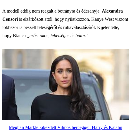
A modell eddig nem reagált a botrányra és édesanyja,
Alexandra
Censori
is elzárkózott attól, hogy nyilatkozzon. Kanye West viszont
többször is beszélt feleségéről és ruhaválasztásáról. Kijelentette,
hogy Bianca
„erős, okos, tehetséges és bátor.”
Meghan Markle kikezdett Vilmos herceggel: Harry és Katalin