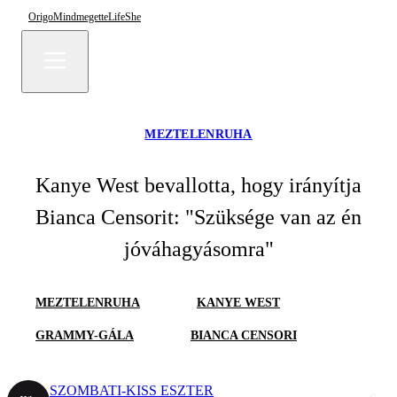
Origo
Mindmegette
Life
She
MEZTELENRUHA
Kanye West bevallotta, hogy irányítja
Bianca Censorit: "Szüksége van az én
jóváhagyásomra"
MEZTELENRUHA
KANYE WEST
GRAMMY-GÁLA
BIANCA CENSORI
SZOMBATI-KISS ESZTER