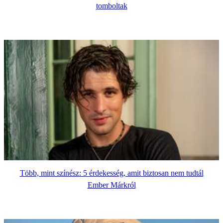
tomboltak
Több, mint színész: 5 érdekesség, amit biztosan nem tudtál
Ember Márkról