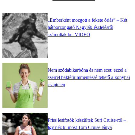
„Emberként mozgott a fekete óriás” – Két
hátborzongató Nagyláb-észlelésről
számoltak be: VIDEÓ
Nem szódabikarbóna és nem ecet: ezzel a
szerrel baktériummentessé tehető a konyhai
csaptelep
Friss lesifotók készültek Suri Cruise-ról –
Így néz ki most Tom Cruise lánya