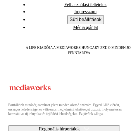
Felhasználási feltételek
Impresszum
Süti beállítások
Média ajánlat
A LIFE KIADÓJA A MEDIAWORKS HUNGARY ZRT. © MINDEN J
FENNTARTVA.
Portfóliónk minőségi tartalmat jelent minden olvasó számára. Egyedülálló elérést,
országos lefedettséget és változatos megjelenési lehetőséget biztosít. Folyamatosan
keressük az új irányokat és fejlődési lehetőségeket. Ez jövőnk záloga.
Regionális hírportálok