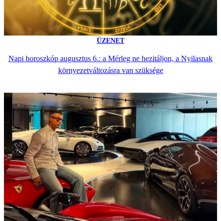
ÜZENET
Napi horoszkóp augusztus 6.: a Mérleg ne hezitáljon, a Nyilasnak
környezetváltozásra van szüksége