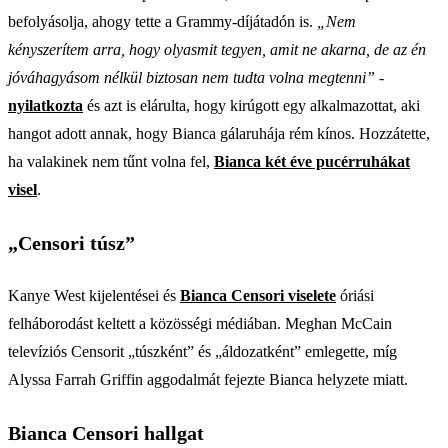
befolyásolja, ahogy tette a Grammy-díjátadón is.
„Nem
kényszerítem arra, hogy olyasmit tegyen, amit ne akarna, de az én
jóváhagyásom nélkül biztosan nem tudta volna megtenni”
-
nyilatkozta
és azt is elárulta, hogy kirúgott egy alkalmazottat, aki
hangot adott annak, hogy Bianca gálaruhája rém kínos. Hozzátette,
ha valakinek nem tűnt volna fel,
Bianca két éve pucérruhákat
visel
.
„Censori túsz”
Kanye West kijelentései és
Bianca Censori viselete
óriási
felháborodást keltett a közösségi médiában. Meghan McCain
televíziós Censorit „túszként” és „áldozatként” emlegette, míg
Alyssa Farrah Griffin aggodalmát fejezte Bianca helyzete miatt.
Bianca Censori hallgat