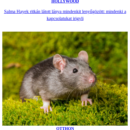
HOLLYWOOD
Salma Hayek ritkán látott lánya mindenkit lenyűgözött: mindenki a
kapcsolatukat irigyli
OTTHON