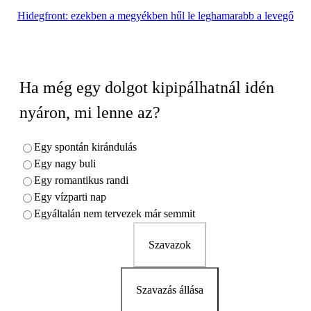
Hidegfront: ezekben a megyékben hűl le leghamarabb a levegő
Ha még egy dolgot kipipálhatnál idén
nyáron, mi lenne az?
Egy spontán kirándulás
Egy nagy buli
Egy romantikus randi
Egy vízparti nap
Egyáltalán nem tervezek már semmit
Szavazok
Szavazás állása