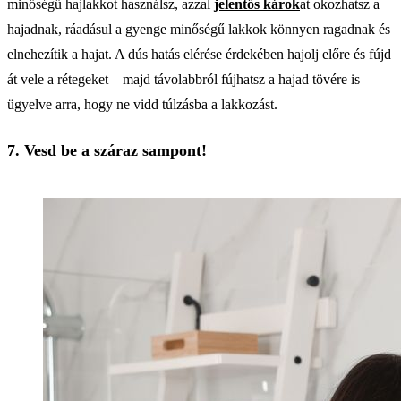
minőségű hajlakkot használsz, azzal
jelentős károk
at okozhatsz a
hajadnak, ráadásul a gyenge minőségű lakkok könnyen ragadnak és
elnehezítik a hajat. A dús hatás elérése érdekében hajolj előre és fújd
át vele a rétegeket – majd távolabbról fújhatsz a hajad tövére is –
ügyelve arra, hogy ne vidd túlzásba a lakkozást.
7. Vesd be a száraz sampont!