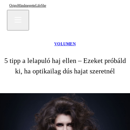
Origo
Mindmegette
Life
She
VOLUMEN
5 tipp a lelapuló haj ellen – Ezeket próbáld
ki, ha optikailag dús hajat szeretnél