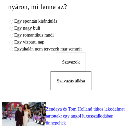
nyáron, mi lenne az?
Egy spontán kirándulás
Egy nagy buli
Egy romantikus randi
Egy vízparti nap
Egyáltalán nem tervezek már semmit
Szavazok
Szavazás állása
Zendaya és Tom Holland titkos lakodalmat
tartottak: egy angol luxusszállodában
ünnepeltek