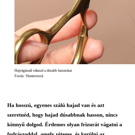
Hajvágásnál válaszd a dúsabb fazonokat
Forrás: Shutterstock
Ha hosszú, egyenes szálú hajad van és azt
szeretnéd, hogy hajad dúsabbnak hasson, nincs
könnyű dolgod. Érdemes olyan frizurát vágatni a
fodrászoddal, amely réteges, és kerülni az