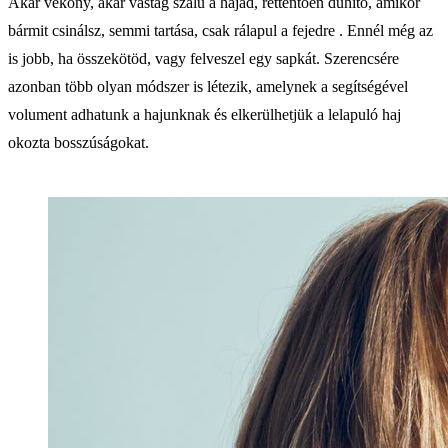
Akár vékony, akár vastag szálú a hajad, rettentően dühítő, amikor
bármit csinálsz, semmi tartása, csak rálapul a fejedre . Ennél még az
is jobb, ha összekötöd, vagy felveszel egy sapkát. Szerencsére
azonban több olyan módszer is létezik, amelynek a segítségével
volument adhatunk a hajunknak és elkerülhetjük a lelapuló haj
okozta bosszúságokat.