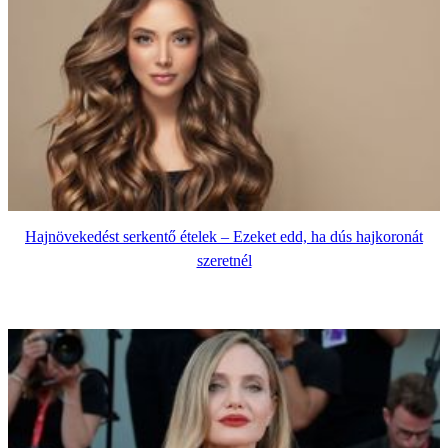
Hajnövekedést serkentő ételek – Ezeket edd, ha dús hajkoronát
szeretnél