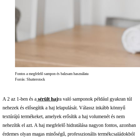
Fontos a megfelelő sampon és balzsam használata
Forrás: Shutterstock
A 2 az 1-ben és a
sérült haj
ra való samponok például gyakran túl
nehezek és elősegítik a haj lelapulását. Válassz inkább könnyű
textúrájú termékeket, amelyek erősítik a haj volumenét és nem
nehezítik el azt. A haj megfelelő hidratálása nagyon fontos, azonban
érdemes olyan magas minőségű, professzionális termékcsaládokból