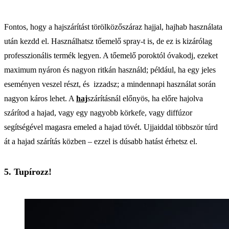
Fontos, hogy a hajszárítást törölközőszáraz hajjal, hajhab használata
után kezdd el. Használhatsz tőemelő spray-t is, de ez is kizárólag
professzionális termék legyen. A tőemelő poroktól óvakodj, ezeket
maximum nyáron és nagyon ritkán használd; például, ha egy jeles
eseményen veszel részt, és izzadsz; a mindennapi használat során
nagyon káros lehet. A
haj
szárításnál előnyös, ha előre hajolva
szárítod a hajad, vagy egy nagyobb körkefe, vagy diffúzor
segítségével magasra emeled a hajad tövét. Ujjaiddal többször túrd
át a hajad szárítás közben – ezzel is dúsabb hatást érhetsz el.
5. Tupírozz!