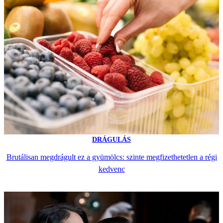
DRÁGULÁS
Brutálisan megdrágult ez a gyümölcs: szinte megfizethetetlen a régi
kedvenc