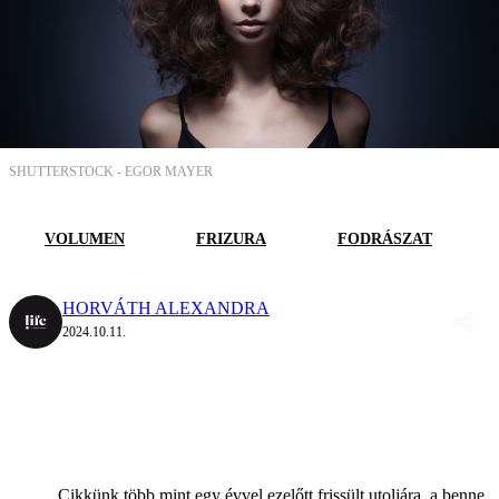
SHUTTERSTOCK -
EGOR MAYER
VOLUMEN
FRIZURA
FODRÁSZAT
HORVÁTH ALEXANDRA
2024.10.11.
Cikkünk több mint egy évvel ezelőtt frissült utoljára, a benne