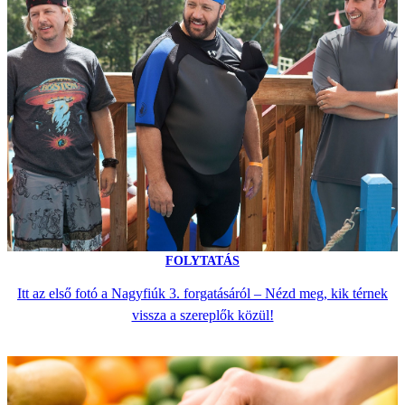
FOLYTATÁS
Itt az első fotó a Nagyfiúk 3. forgatásáról – Nézd meg, kik térnek
vissza a szereplők közül!