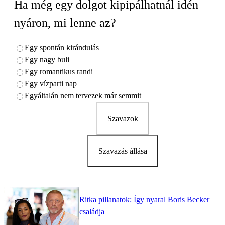
Ha még egy dolgot kipipálhatnál idén
nyáron, mi lenne az?
Egy spontán kirándulás
Egy nagy buli
Egy romantikus randi
Egy vízparti nap
Egyáltalán nem tervezek már semmit
Szavazok
Szavazás állása
Ritka pillanatok: Így nyaral Boris Becker
családja