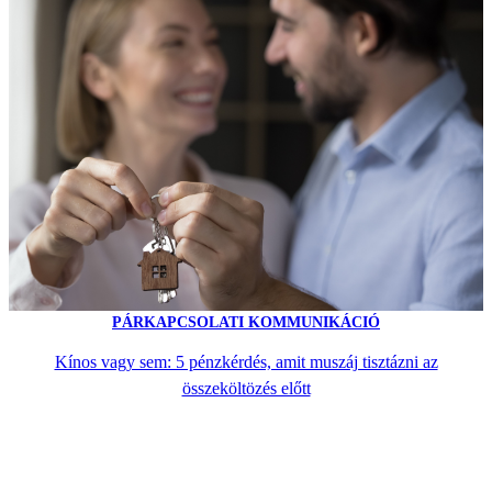
PÁRKAPCSOLATI KOMMUNIKÁCIÓ
Kínos vagy sem: 5 pénzkérdés, amit muszáj tisztázni az
összeköltözés előtt