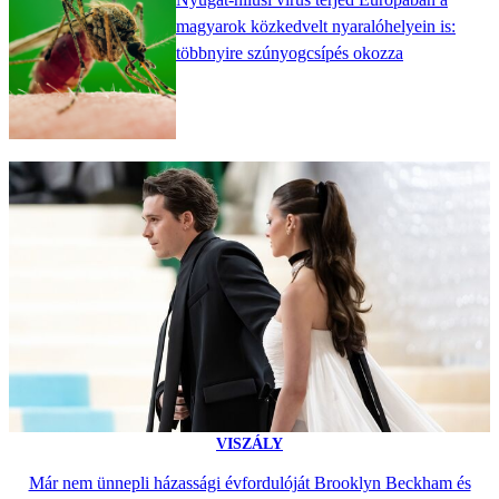
magyarok közkedvelt nyaralóhelyein is:
többnyire szúnyogcsípés okozza
VISZÁLY
Már nem ünnepli házassági évfordulóját Brooklyn Beckham és