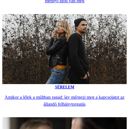
mennyi időd van még
SÉRELEM
Amikor a lélek a múltban ragad: így mérgezi meg a kapcsolatot az
állandó felhánytorgatás