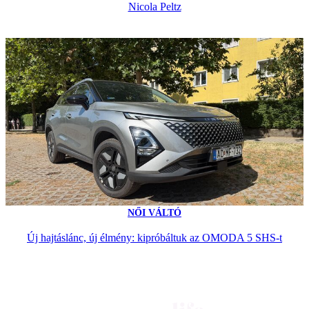
Nicola Peltz
NŐI VÁLTÓ
Új hajtáslánc, új élmény: kipróbáltuk az OMODA 5 SHS-t