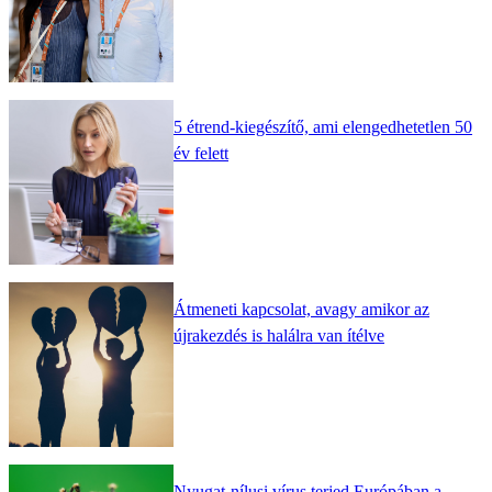
5 étrend-kiegészítő, ami elengedhetetlen 50
év felett
Átmeneti kapcsolat, avagy amikor az
újrakezdés is halálra van ítélve
Nyugat-nílusi vírus terjed Európában a