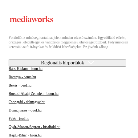
Portfóliónk minőségi tartalmat jelent minden olvasó számára. Egyedülálló elérést,
országos lefedettséget és változatos megjelenési lehetőséget biztosít. Folyamatosan
keressük az új irányokat és fejlődési lehetőségeket. Ez jövőnk záloga.
Regionális hírportálok
Bács-Kiskun - baon.hu
Baranya - bama.hu
Békés - beol.hu
Borsod-Abaúj-Zemplén - boon.hu
Csongrád - delmagyar.hu
Dunaújváros - duol.hu
Fejér - feol.hu
Győr-Moson-Sopron - kisalfold.hu
Hajdú-Bihar - haon.hu