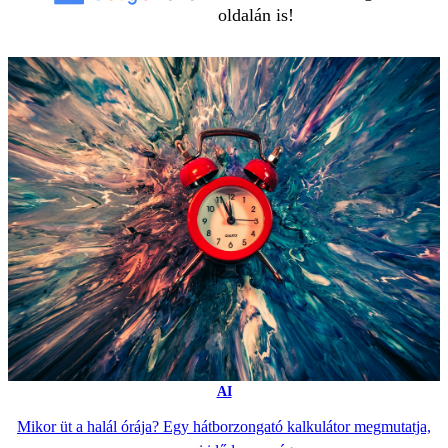
oldalán is!
AI
Mikor üt a halál órája? Egy hátborzongató kalkulátor megmutatja,