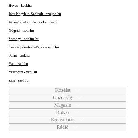
Heves - heol.hu
Jász-Nagykun-Szolnok - szoljon.hu
Komárom-Esztergom - kemma.hu
Nógrád - nool.hu
Somogy - sonline.hu
Szabolcs-Szatmár-Bereg - szon.hu
Tolna - teol.hu
Vas - vaol.hu
Veszprém - veol.hu
Zala - zaol.hu
Közélet
Gazdaság
Magazin
Bulvár
Szolgáltatás
Rádió