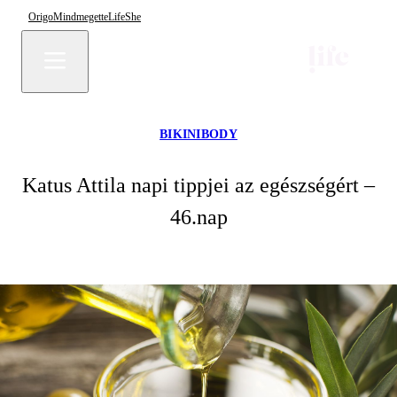
Origo
Mindmegette
Life
She
BIKINIBODY
Katus Attila napi tippjei az egészségért –
46.nap