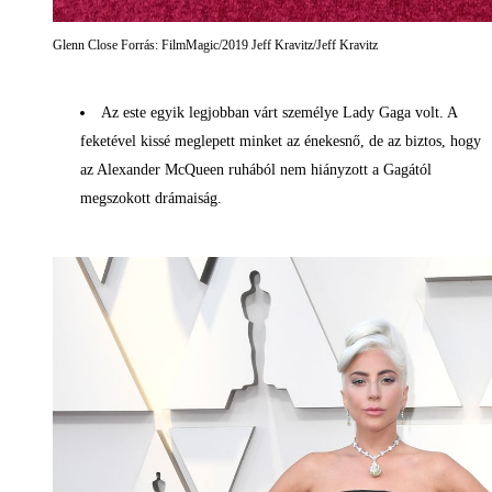
Glenn Close Forrás: FilmMagic/2019 Jeff Kravitz/Jeff Kravitz
Az este egyik legjobban várt személye Lady Gaga volt. A
feketével kissé meglepett minket az énekesnő, de az biztos, hogy
az Alexander McQueen ruhából nem hiányzott a Gagától
megszokott drámaiság.