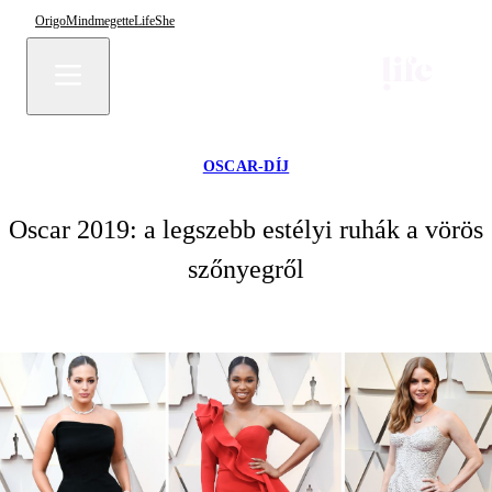
Origo
Mindmegette
Life
She
OSCAR-DÍJ
Oscar 2019: a legszebb estélyi ruhák a vörös
szőnyegről