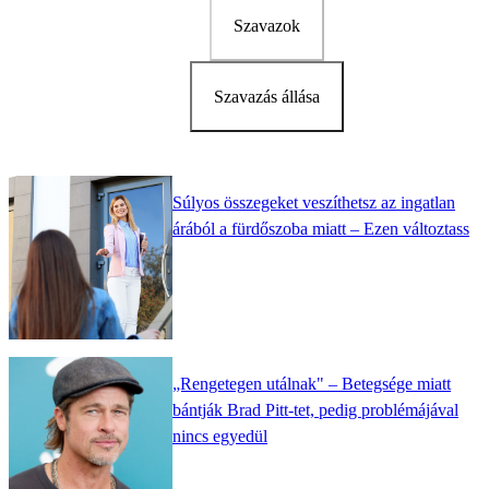
Szavazok
Szavazás állása
Súlyos összegeket veszíthetsz az ingatlan
árából a fürdőszoba miatt – Ezen változtass
„Rengetegen utálnak" – Betegsége miatt
bántják Brad Pitt-tet, pedig problémájával
nincs egyedül