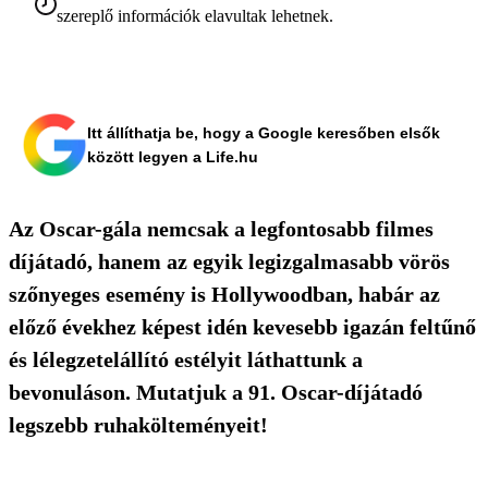
szereplő információk elavultak lehetnek.
Itt állíthatja be, hogy a Google keresőben elsők
között legyen a Life.hu
Az Oscar-gála nemcsak a legfontosabb filmes
díjátadó, hanem az egyik legizgalmasabb vörös
szőnyeges esemény is Hollywoodban, habár az
előző évekhez képest idén kevesebb igazán feltűnő
és lélegzetelállító estélyit láthattunk a
bevonuláson. Mutatjuk a 91. Oscar-díjátadó
legszebb ruhakölteményeit!