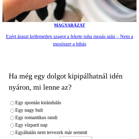
MAGYARÁZAT
Ezért áraszt kellemetlen szagot a fekete ruha mosás után – Nem a
mosószer a hibás
Ha még egy dolgot kipipálhatnál idén
nyáron, mi lenne az?
Egy spontán kirándulás
Egy nagy buli
Egy romantikus randi
Egy vízparti nap
Egyáltalán nem tervezek már semmit