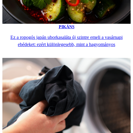
PIKÁNS
Ez a ropogós japán uborkasaláta új szintre emeli a vasárnapi
ebédeket: ezért különlegesebb, mint a hagyományos