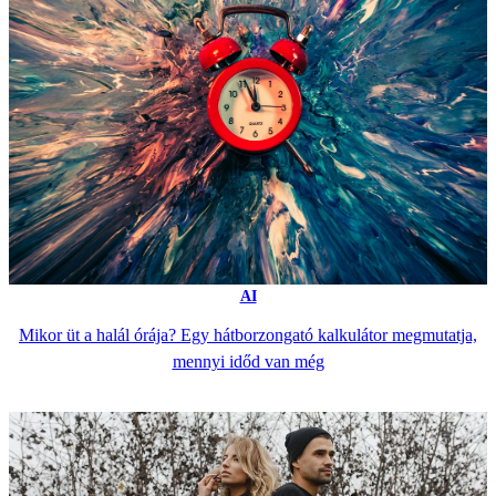
AI
Mikor üt a halál órája? Egy hátborzongató kalkulátor megmutatja,
mennyi időd van még