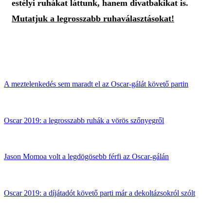
estélyi ruhákat láttunk, hanem divatbakikat is.
Mutatjuk a legrosszabb ruhaválasztásokat!
A meztelenkedés sem maradt el az Oscar-gálát követő partin
Oscar 2019: a legrosszabb ruhák a vörös szőnyegről
Jason Momoa volt a legdögösebb férfi az Oscar-gálán
Oscar 2019: a díjátadót követő parti már a dekoltázsokról szólt