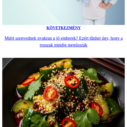
KÖVETKEZMÉNY
Miért szenvednek gyakran a jó emberek? Ezért tűnhet úgy, hogy a
rosszak mindig megússzák