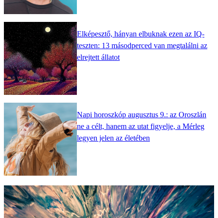
Elképesztő, hányan elbuknak ezen az IQ-
teszten: 13 másodperced van megtalálni az
elrejtett állatot
Napi horoszkóp augusztus 9.: az Oroszlán
ne a célt, hanem az utat figyelje, a Mérleg
legyen jelen az életében