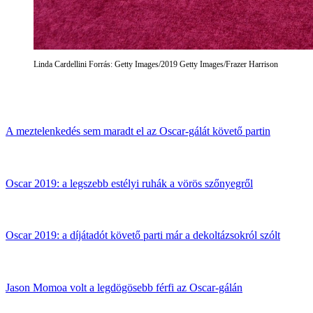
Linda Cardellini Forrás: Getty Images/2019 Getty Images/Frazer Harrison
A meztelenkedés sem maradt el az Oscar-gálát követő partin
Oscar 2019: a legszebb estélyi ruhák a vörös szőnyegről
Oscar 2019: a díjátadót követő parti már a dekoltázsokról szólt
Jason Momoa volt a legdögösebb férfi az Oscar-gálán