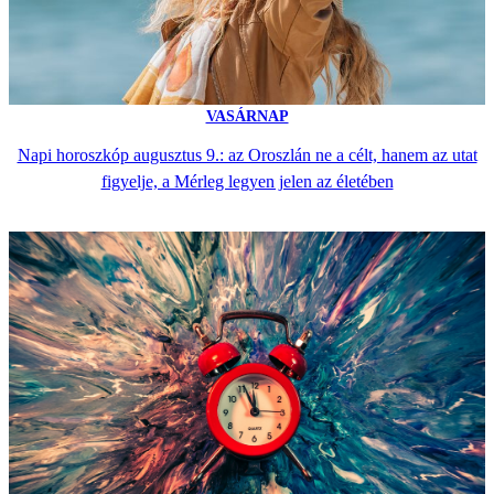
VASÁRNAP
Napi horoszkóp augusztus 9.: az Oroszlán ne a célt, hanem az utat
figyelje, a Mérleg legyen jelen az életében