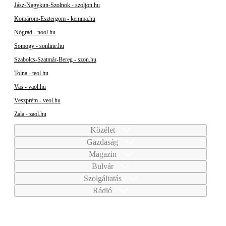
Jász-Nagykun-Szolnok - szoljon.hu
Komárom-Esztergom - kemma.hu
Nógrád - nool.hu
Somogy - sonline.hu
Szabolcs-Szatmár-Bereg - szon.hu
Tolna - teol.hu
Vas - vaol.hu
Veszprém - veol.hu
Zala - zaol.hu
Közélet
Gazdaság
Magazin
Bulvár
Szolgáltatás
Rádió