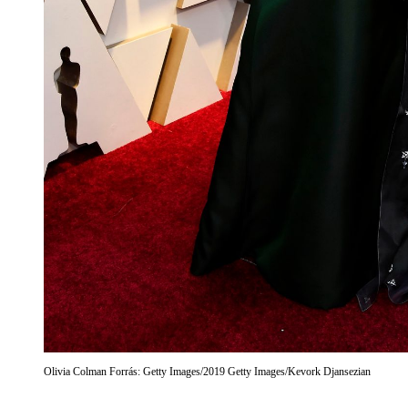
Olivia Colman Forrás: Getty Images/2019 Getty Images/Kevork Djansezian