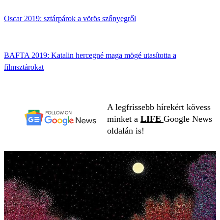
Oscar 2019: sztárpárok a vörös szőnyegről
BAFTA 2019: Katalin hercegné maga mögé utasította a
filmsztárokat
A legfrissebb hírekért kövess
minket a
LIFE
Google News
oldalán is!