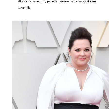
alkalomra választott, palásttal kiegészített kreációját nem
szerettük.