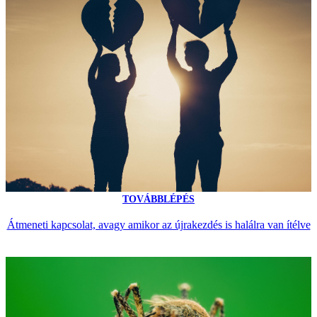
TOVÁBBLÉPÉS
Átmeneti kapcsolat, avagy amikor az újrakezdés is halálra van ítélve