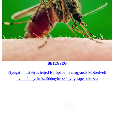
BETEGSÉG
Nyugat-nílusi vírus terjed Európában a magyarok közkedvelt
nyaralóhelyein is: többnyire szúnyogcsípés okozza