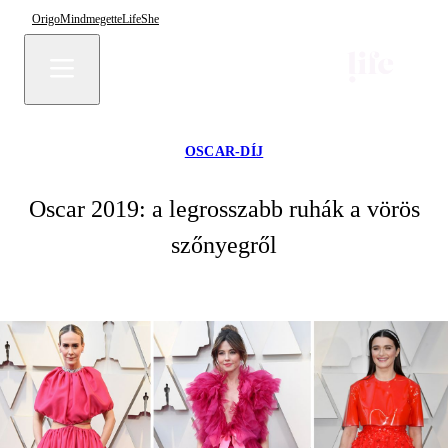
Origo
Mindmegette
Life
She
OSCAR-DÍJ
Oscar 2019: a legrosszabb ruhák a vörös
szőnyegről