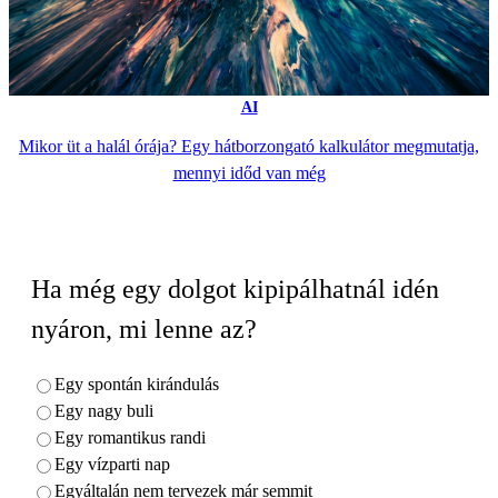
AI
Mikor üt a halál órája? Egy hátborzongató kalkulátor megmutatja,
mennyi időd van még
Ha még egy dolgot kipipálhatnál idén
nyáron, mi lenne az?
Egy spontán kirándulás
Egy nagy buli
Egy romantikus randi
Egy vízparti nap
Egyáltalán nem tervezek már semmit