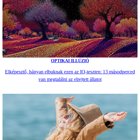
OPTIKAI ILLÚZIÓ
Elképesztő, hányan elbuknak ezen az IQ-teszten: 13 másodperced
van megtalálni az elrejtett állatot