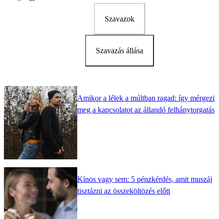
Szavazok
Szavazás állása
Amikor a lélek a múltban ragad: így mérgezi
meg a kapcsolatot az állandó felhánytorgatás
Kínos vagy sem: 5 pénzkérdés, amit muszáj
tisztázni az összeköltözés előtt