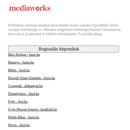
Portfóliónk minőségi tartalmat jelent minden olvasó számára. Egyedülálló elérést,
országos lefedettséget és változatos megjelenési lehetőséget biztosít. Folyamatosan
keressük az új irányokat és fejlődési lehetőségeket. Ez jövőnk záloga.
Regionális hírportálok
Bács-Kiskun - baon.hu
Baranya - bama.hu
Békés - beol.hu
Borsod-Abaúj-Zemplén - boon.hu
Csongrád - delmagyar.hu
Dunaújváros - duol.hu
Fejér - feol.hu
Győr-Moson-Sopron - kisalfold.hu
Hajdú-Bihar - haon.hu
Heves - heol.hu