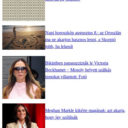
Napi horoszkóp augusztus 8.: az Oroszlán
ma ne akarjon hasznos lenni, a Skorpió
jobb, ha lelassít
Bikiniben paparazzizták le Victoria
Beckhamet − Mosoly helyett szálkás
izmokat villantott: Fotó
Meghan Markle kikérte magának: azt akarja,
hogy így szólítsák