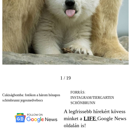
1 / 19
FORRÁS:
Cukiságbomba: fotókon a három hónapos
INSTAGRAM/TIERGARTEN
schönbrunni jegesmedvebocs
SCHÖNBRUNN
A legfrissebb hírekért kövess
minket a
LIFE
Google News
oldalán is!