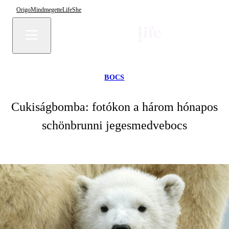
Origo
Mindmegette
Life
She
BOCS
Cukiságbomba: fotókon a három hónapos
schönbrunni jegesmedvebocs