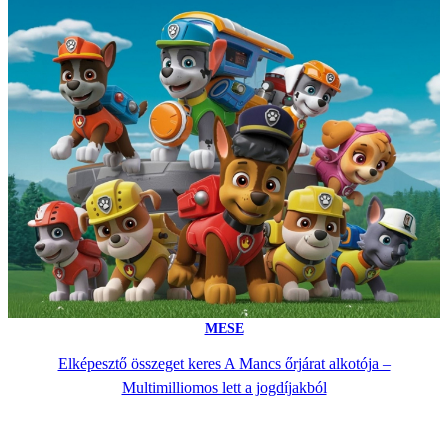
MESE
Elképesztő összeget keres A Mancs őrjárat alkotója –
Multimilliomos lett a jogdíjakból