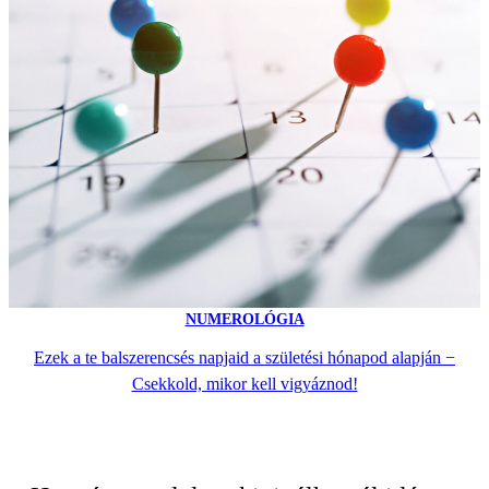
NUMEROLÓGIA
Ezek a te balszerencsés napjaid a születési hónapod alapján −
Csekkold, mikor kell vigyáznod!