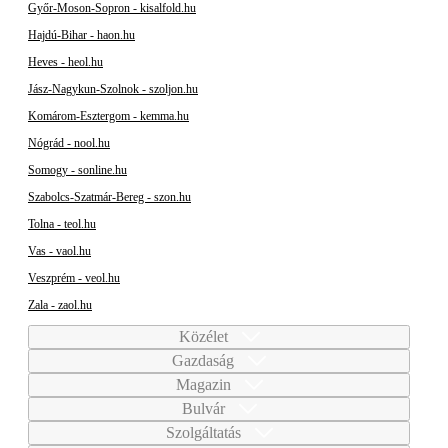
Győr-Moson-Sopron - kisalfold.hu
Hajdú-Bihar - haon.hu
Heves - heol.hu
Jász-Nagykun-Szolnok - szoljon.hu
Komárom-Esztergom - kemma.hu
Nógrád - nool.hu
Somogy - sonline.hu
Szabolcs-Szatmár-Bereg - szon.hu
Tolna - teol.hu
Vas - vaol.hu
Veszprém - veol.hu
Zala - zaol.hu
Közélet
Gazdaság
Magazin
Bulvár
Szolgáltatás