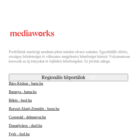
Portfóliónk minőségi tartalmat jelent minden olvasó számára. Egyedülálló elérést,
országos lefedettséget és változatos megjelenési lehetőséget biztosít. Folyamatosan
keressük az új irányokat és fejlődési lehetőségeket. Ez jövőnk záloga.
Regionális hírportálok
Bács-Kiskun - baon.hu
Baranya - bama.hu
Békés - beol.hu
Borsod-Abaúj-Zemplén - boon.hu
Csongrád - delmagyar.hu
Dunaújváros - duol.hu
Fejér - feol.hu