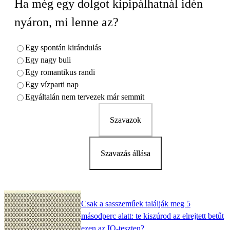
Ha még egy dolgot kipipálhatnál idén
nyáron, mi lenne az?
Egy spontán kirándulás
Egy nagy buli
Egy romantikus randi
Egy vízparti nap
Egyáltalán nem tervezek már semmit
Szavazok
Szavazás állása
Csak a sasszeműek találják meg 5
másodperc alatt: te kiszúrod az elrejtett betűt
ezen az IQ-teszten?