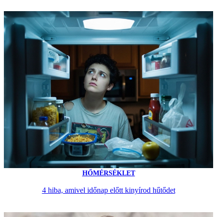
HŐMÉRSÉKLET
4 hiba, amivel időnap előtt kinyírod hűtődet