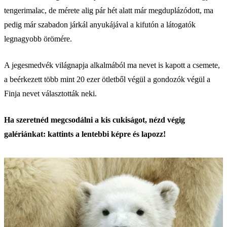
tengerimalac, de mérete alig pár hét alatt már megduplázódott, ma
pedig már szabadon járkál anyukájával a kifutón a látogatók
legnagyobb örömére.
A jegesmedvék világnapja alkalmából ma nevet is kapott a csemete,
a beérkezett több mint 20 ezer ötletből végül a gondozók végül a
Finja nevet választották neki.
Ha szeretnéd megcsodálni a kis cukiságot, nézd végig
galériánkat: kattints a lentebbi képre és lapozz!