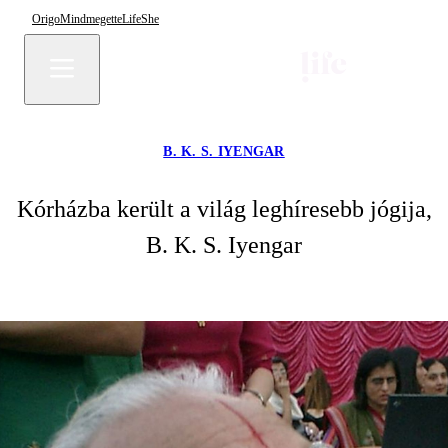
Origo
Mindmegette
Life
She
B. K. S. IYENGAR
Kórházba került a világ leghíresebb jógija,
B. K. S. Iyengar