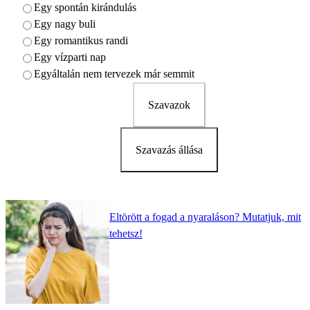
Egy spontán kirándulás
Egy nagy buli
Egy romantikus randi
Egy vízparti nap
Egyáltalán nem tervezek már semmit
Szavazok
Szavazás állása
Eltörött a fogad a nyaraláson? Mutatjuk, mit
tehetsz!