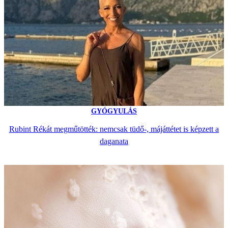
GYÓGYULÁS
Rubint Rékát megműtötték: nemcsak tüdő-, májáttétet is képzett a
daganata