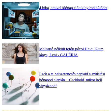
4 hiba, amivel időnap előtt kinyírod hűtődet
Melltartó nélküli fotón pózol Heidi Klum
lánya, Leni - GALÉRIA
Ezek a te balszerencsés napjaid a születési
hónapod alapján − Csekkold, mikor kell
vigyáznod!