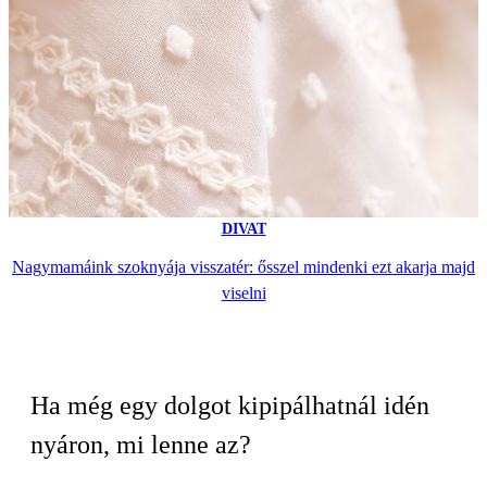
DIVAT
Nagymamáink szoknyája visszatér: ősszel mindenki ezt akarja majd
viselni
Ha még egy dolgot kipipálhatnál idén
nyáron, mi lenne az?