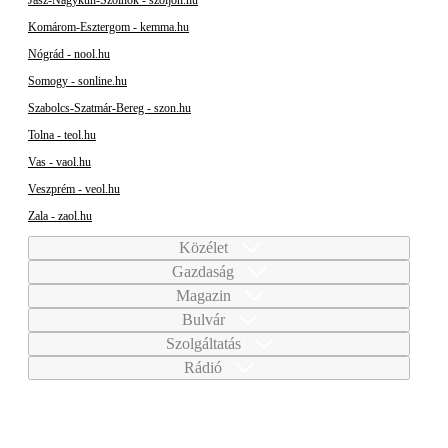
Jász-Nagykun-Szolnok - szoljon.hu
Komárom-Esztergom - kemma.hu
Nógrád - nool.hu
Somogy - sonline.hu
Szabolcs-Szatmár-Bereg - szon.hu
Tolna - teol.hu
Vas - vaol.hu
Veszprém - veol.hu
Zala - zaol.hu
Közélet
Gazdaság
Magazin
Bulvár
Szolgáltatás
Rádió