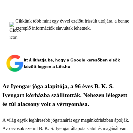
Cikkünk több mint egy évvel ezelőtt frissült utoljára, a benne
szereplő információk elavultak lehetnek.
Itt állíthatja be, hogy a Google keresőben elsők
között legyen a Life.hu
Az Iyengar jóga alapítója, a 96 éves B. K. S.
Iyengart kórházba szállították. Nehezen lélegzett
és túl alacsony volt a vérnyomása.
A világ egyik leghíresebb jógatanárát egy magánkórházban ápolják.
Az orvosok szerint B. K. S. Iyengar állapota stabil és magánál van.