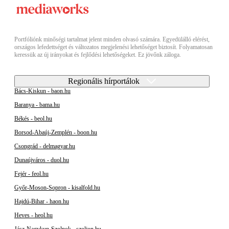
Portfóliónk minőségi tartalmat jelent minden olvasó számára. Egyedülálló elérést,
országos lefedettséget és változatos megjelenési lehetőséget biztosít. Folyamatosan
keressük az új irányokat és fejlődési lehetőségeket. Ez jövőnk záloga.
Regionális hírportálok
Bács-Kiskun - baon.hu
Baranya - bama.hu
Békés - beol.hu
Borsod-Abaúj-Zemplén - boon.hu
Csongrád - delmagyar.hu
Dunaújváros - duol.hu
Fejér - feol.hu
Győr-Moson-Sopron - kisalfold.hu
Hajdú-Bihar - haon.hu
Heves - heol.hu