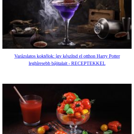
Varázslatos koktélok: így készítsd el otthon Harry Potter
leghíresebb bájitalait - RECEPTEKKEL