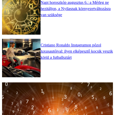
Napi horoszkóp augusztus 6.: a Mérleg ne
hezitáljon, a Nyilasnak környezetváltozásra
van szüksége
Cristiano Ronaldo Instagramon pózol
luxusautóival: ilyen elképesztő kocsik veszik
körül a futballsztárt