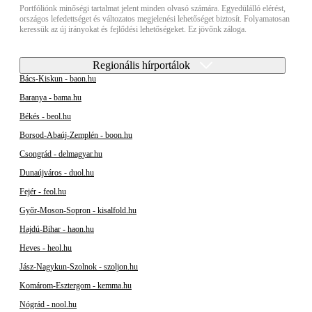
Portfóliónk minőségi tartalmat jelent minden olvasó számára. Egyedülálló elérést,
országos lefedettséget és változatos megjelenési lehetőséget biztosít. Folyamatosan
keressük az új irányokat és fejlődési lehetőségeket. Ez jövőnk záloga.
Regionális hírportálok
Bács-Kiskun - baon.hu
Baranya - bama.hu
Békés - beol.hu
Borsod-Abaúj-Zemplén - boon.hu
Csongrád - delmagyar.hu
Dunaújváros - duol.hu
Fejér - feol.hu
Győr-Moson-Sopron - kisalfold.hu
Hajdú-Bihar - haon.hu
Heves - heol.hu
Jász-Nagykun-Szolnok - szoljon.hu
Komárom-Esztergom - kemma.hu
Nógrád - nool.hu