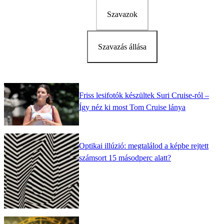
Szavazok
Szavazás állása
Friss lesifotók készültek Suri Cruise-ról –
Így néz ki most Tom Cruise lánya
Optikai illúzió: megtalálod a képbe rejtett
számsort 15 másodperc alatt?