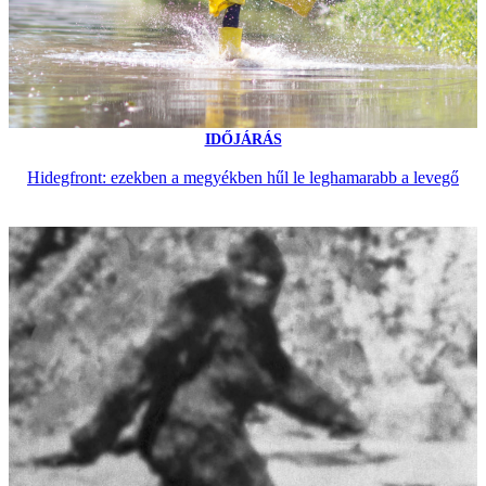
IDŐJÁRÁS
Hidegfront: ezekben a megyékben hűl le leghamarabb a levegő