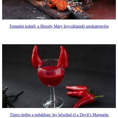
Tomatini koktél: a Bloody Mary ínycsiklandó unokatestvére
Tüzes ördög a pohárban: így készítsd el a Devil’s Margarita