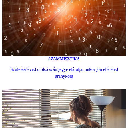
SZÁMMISZTIKA
Születési éved utolsó számjegye elárulja, mikor jön el életed
aranykora