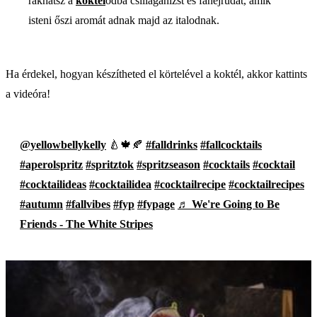
rakhatsz a
koktél
odba csillagánizst és fahéjrudat, amik
isteni őszi aromát adnak majd az italodnak.
Ha érdekel, hogyan készítheted el körtelével a koktél, akkor kattints
a videóra!
@yellowbellykelly
🍐🍁🍂
#falldrinks
#fallcocktails
#aperolspritz
#spritztok
#spritzseason
#cocktails
#cocktail
#cocktailideas
#cocktailidea
#cocktailrecipe
#cocktailrecipes
#autumn
#fallvibes
#fyp
#fypage
♬ We're Going to Be
Friends - The White Stripes