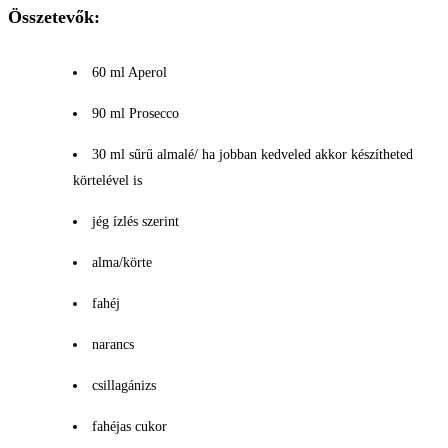
Összetevők:
60 ml Aperol
90 ml Prosecco
30 ml sűrű almalé/ ha jobban kedveled akkor készítheted
körtelével is
jég ízlés szerint
alma/körte
fahéj
narancs
csillagánizs
fahéjas cukor