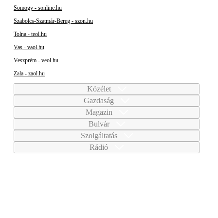
Somogy - sonline.hu
Szabolcs-Szatmár-Bereg - szon.hu
Tolna - teol.hu
Vas - vaol.hu
Veszprém - veol.hu
Zala - zaol.hu
Közélet
Gazdaság
Magazin
Bulvár
Szolgáltatás
Rádió