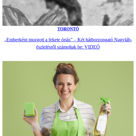
TORONTÓ
„Emberként mozgott a fekete óriás” – Két hátborzongató Nagyláb-
észlelésről számoltak be: VIDEÓ