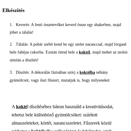
Elkészítés
Keverés: A fenti összetevőket keverd össze egy shakerben, majd
jöhet a tálalás!
Tálalás: A pohár szélét kend be egy szelet naranccsal, majd forgasd
bele fahéjas cukorba. Ezután öntsd bele a
koktél
, majd mehet az utolsó
simítás a díszítés!
Díszítés: A dekorálás fázisában szórj a
koktélba
néhány
gyümölcsöt, vagy őszi fűszert, mutatjuk is, hogy milyeneket:
A
kokté
l díszítéséhez bátran használd a kreativitásodat,
tehetsz bele különböző gyümölcsöket: szárított
almaszeleteket, körtét, narancsszeletet. Fűszerek közül