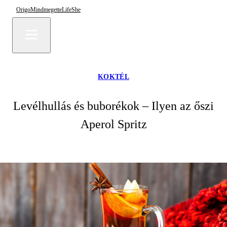
Origo
Mindmegette
Life
She
KOKTÉL
Levélhullás és buborékok – Ilyen az őszi
Aperol Spritz