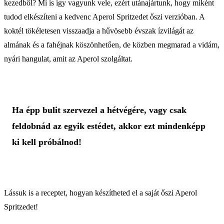
kezedből? Mi is így vagyunk vele, ezért utánajártunk, hogy miként
tudod elkészíteni a kedvenc Aperol Spritzedet őszi verzióban. A
koktél tökéletesen visszaadja a hűvösebb évszak ízvilágát az
almának és a fahéjnak köszönhetően, de közben megmarad a vidám,
nyári hangulat, amit az Aperol szolgáltat.
Ha épp bulit szervezel a hétvégére, vagy csak
feldobnád az egyik estédet, akkor ezt mindenképp
ki kell próbálnod!
Lássuk is a receptet, hogyan készítheted el a saját őszi Aperol
Spritzedet!