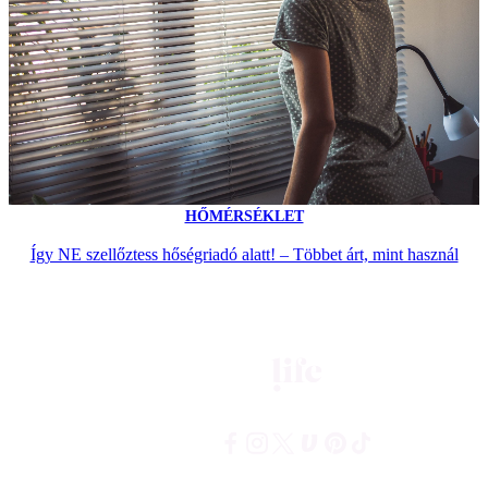
HŐMÉRSÉKLET
Így NE szellőztess hőségriadó alatt! – Többet árt, mint használ