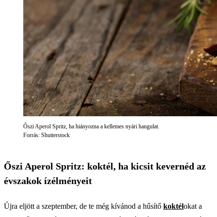
Őszi Aperol Spritz, ha hiányozna a kellemes nyári hangulat.
Forrás: Shutterstock
Őszi Aperol Spritz: koktél, ha kicsit kevernéd az
évszakok ízélményeit
Újra eljött a szeptember, de te még kívánod a hűsítő
koktél
okat a