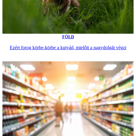
FÖLD
Ezért forog körbe-körbe a kutyád, mielőtt a nagydolgát végzi