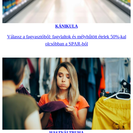
KÁNIKULA
Válassz a fagyasztóból: fagylaltok és mélyhűtött ételek 50%-kal
olcsóbban a SPAR-ból
HASZNÁLTRUHA