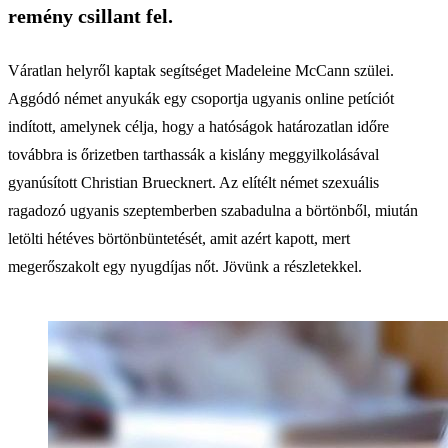
remény csillant fel.
Váratlan helyről kaptak segítséget Madeleine McCann szülei.
Aggódó német anyukák egy csoportja ugyanis online petíciót
indított, amelynek célja, hogy a hatóságok határozatlan időre
továbbra is őrizetben tarthassák a kislány meggyilkolásával
gyanúsított Christian Bruecknert. Az elítélt német szexuális
ragadozó ugyanis szeptemberben szabadulna a börtönből, miután
letölti hétéves börtönbüntetését, amit azért kapott, mert
megerőszakolt egy nyugdíjas nőt. Jövünk a részletekkel.