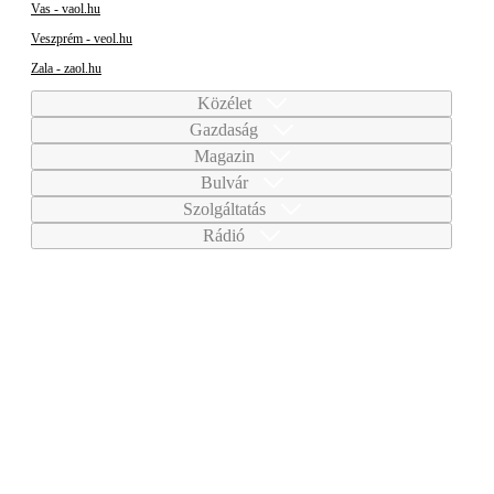
Vas - vaol.hu
Veszprém - veol.hu
Zala - zaol.hu
Közélet
Gazdaság
Magazin
Bulvár
Szolgáltatás
Rádió