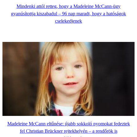
Mindenki attól retteg, hogy a Madeleine McCann-ügy
gyanúsítottja kiszabadul – 96 nap maradt, hogy a hatóságok
cselekedjenek
Madeleine McCann eltűnése: újabb sokkoló nyomokat fedeztek
fel Christian Brückner rejtekhelyén – a rendőrök is