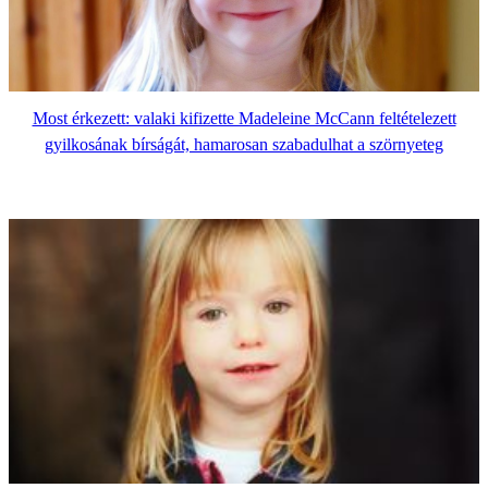
Most érkezett: valaki kifizette Madeleine McCann feltételezett
gyilkosának bírságát, hamarosan szabadulhat a szörnyeteg