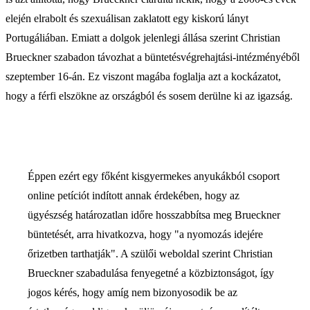
elején elrabolt és szexuálisan zaklatott egy kiskorú lányt
Portugáliában. Emiatt a dolgok jelenlegi állása szerint Christian
Brueckner szabadon távozhat a büntetésvégrehajtási-intézményéből
szeptember 16-án. Ez viszont magába foglalja azt a kockázatot,
hogy a férfi elszökne az országból és sosem derülne ki az igazság.
Éppen ezért egy főként kisgyermekes anyukákból csoport
online petíciót indított annak érdekében, hogy az
ügyészség határozatlan időre hosszabbítsa meg Brueckner
büntetését, arra hivatkozva, hogy "a nyomozás idejére
őrizetben tarthatják". A szülői weboldal szerint Christian
Brueckner szabadulása fenyegetné a közbiztonságot, így
jogos kérés, hogy amíg nem bizonyosodik be az