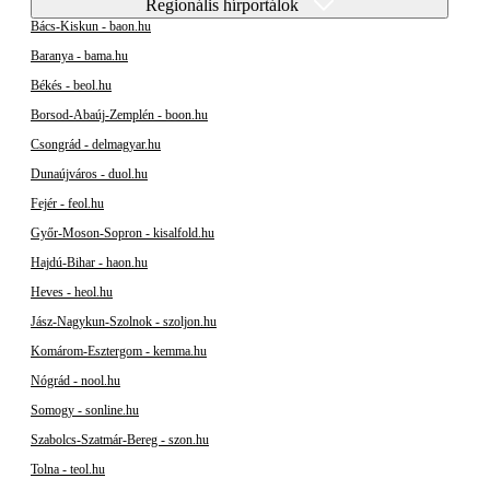
Regionális hírportálok
Bács-Kiskun - baon.hu
Baranya - bama.hu
Békés - beol.hu
Borsod-Abaúj-Zemplén - boon.hu
Csongrád - delmagyar.hu
Dunaújváros - duol.hu
Fejér - feol.hu
Győr-Moson-Sopron - kisalfold.hu
Hajdú-Bihar - haon.hu
Heves - heol.hu
Jász-Nagykun-Szolnok - szoljon.hu
Komárom-Esztergom - kemma.hu
Nógrád - nool.hu
Somogy - sonline.hu
Szabolcs-Szatmár-Bereg - szon.hu
Tolna - teol.hu