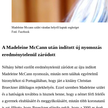
Madeleine Mccann szülei váratlan helyről kaptak segítséget
Fotó: Facebook
A Madeleine McCann után indított új nyomozás
eredménytelenül záródott
Néhány héttel ezelőtt eredménytelenül záródott az újra indított
Madeleine McCann nyomozás, miután nem találtak egyértelmű
bizonyítékot rá Portugáliában, hogy járt a kislány Christian
Brueckner állítólagos rejtekhelyén. Ezzel szemben Madeleine szülei
és a hatóságok továbbra is hisznek benne, hogy a német férfi felelős
a gyermek elrablásáért és meggyilkolásáért, miután több koronatanú
is azt állította, hogy Brueckner elárulta nekik, hogy a 2000-es évek