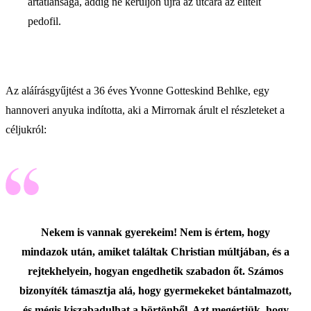
ártatlansága, addig ne kerüljön újra az utcára az elítélt
pedofil.
Az aláírásgyűjtést a 36 éves Yvonne Gotteskind Behlke, egy
hannoveri anyuka indította, aki a Mirrornak árult el részleteket a
céljukról:
Nekem is vannak gyerekeim! Nem is értem, hogy
mindazok után, amiket találtak Christian múltjában, és a
rejtekhelyein, hogyan engedhetik szabadon őt. Számos
bizonyíték támasztja alá, hogy gyermekeket bántalmazott,
és mégis kiszabadulhat a börtönből. Azt megértjük, hogy