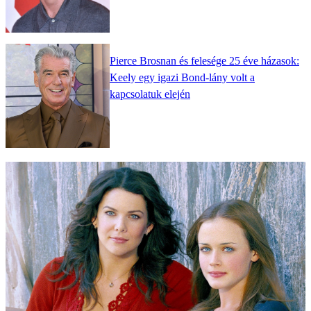
Pierce Brosnan és felesége 25 éve házasok:
Keely egy igazi Bond-lány volt a
kapcsolatuk elején