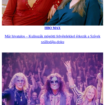
HBO MAX
Már hivatalos – Kulisszák mögötti felvételekkel érkezik a Szívek
szállodája-doku