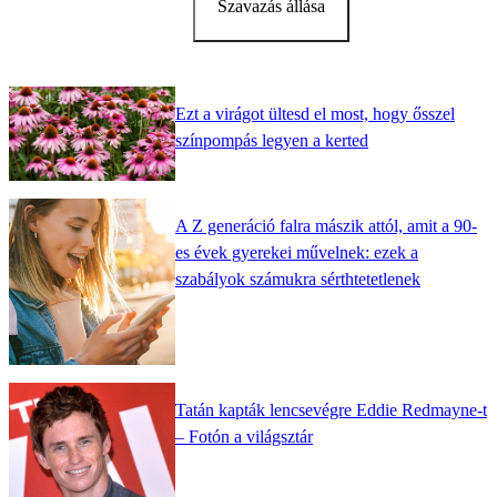
Szavazás állása
Ezt a virágot ültesd el most, hogy ősszel
színpompás legyen a kerted
A Z generáció falra mászik attól, amit a 90-
es évek gyerekei művelnek: ezek a
szabályok számukra sérthtetetlenek
Tatán kapták lencsevégre Eddie Redmayne-t
– Fotón a világsztár