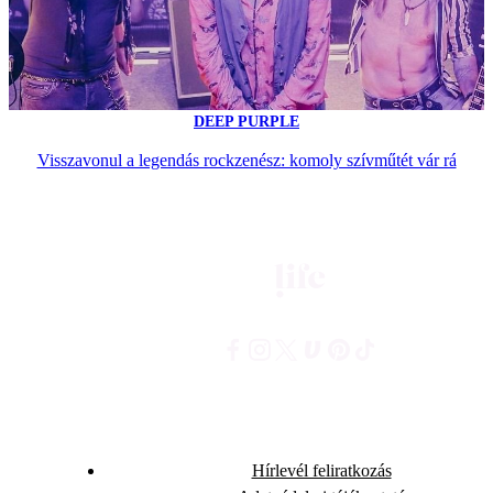
DEEP PURPLE
Visszavonul a legendás rockzenész: komoly szívműtét vár rá
Hírlevél feliratkozás