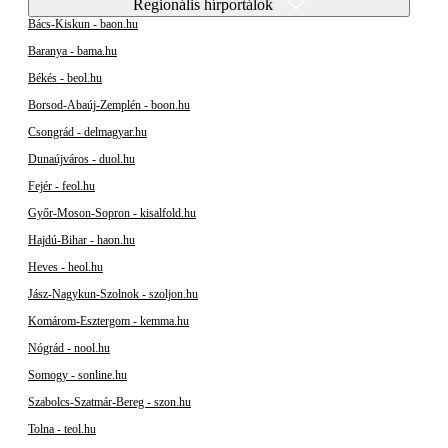
Regionális hírportálok
Bács-Kiskun - baon.hu
Baranya - bama.hu
Békés - beol.hu
Borsod-Abaúj-Zemplén - boon.hu
Csongrád - delmagyar.hu
Dunaújváros - duol.hu
Fejér - feol.hu
Győr-Moson-Sopron - kisalfold.hu
Hajdú-Bihar - haon.hu
Heves - heol.hu
Jász-Nagykun-Szolnok - szoljon.hu
Komárom-Esztergom - kemma.hu
Nógrád - nool.hu
Somogy - sonline.hu
Szabolcs-Szatmár-Bereg - szon.hu
Tolna - teol.hu