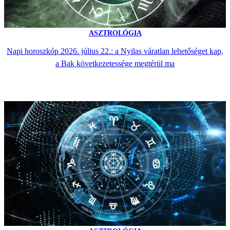
ASZTROLÓGIA
Napi horoszkóp 2026. július 22.: a Nyilas váratlan lehetőséget kap,
a Bak következetessége megtérül ma