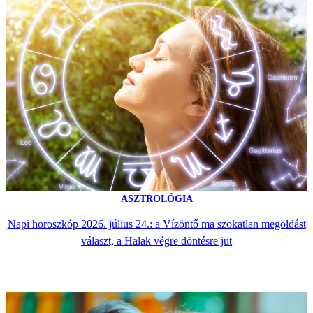
ASZTROLÓGIA
Napi horoszkóp 2026. július 24.: a Vízöntő ma szokatlan megoldást
választ, a Halak végre döntésre jut