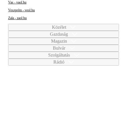
Vas - vaol.hu
Veszprém - veol.hu
Zala - zaol.hu
Közélet
Gazdaság
Magazin
Bulvár
Szolgáltatás
Rádió