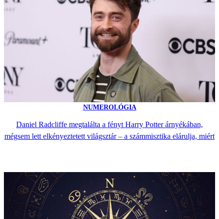
NUMEROLÓGIA
Daniel Radcliffe megtalálta a fényt Harry Potter árnyékában,
mégsem lett elkényeztetett világsztár – a számmisztika elárulja, miért