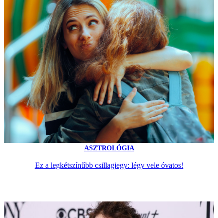
ASZTROLÓGIA
Ez a legkétszínűbb csillagjegy: légy vele óvatos!