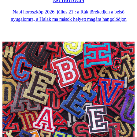
ASZTROLÓGIA
Napi horoszkóp 2026. július 21.: a Rák törekedjen a belső
nyugalomra, a Halak ma mások helyett magára hangolódjon