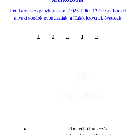
ASZTROLÓGIA
Heti karrier- és pénzhoroszkóp 2026. július 13-19.: az Ikreket
anyagi gondok nyomasztják, a Halak legyenek óvatosak
1
2
3
4
5
Hírlevél feliratkozás