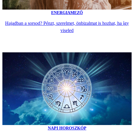
ENERGIAMEZŐ
Hajadban a sorsod? Pénzt, szerelmet, önbizalmat is hozhat, ha így
viseled
NAPI HOROSZKÓP