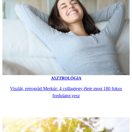
ASZTROLÓGIA
Viszlát, retrográd Merkúr: 4 csillagjegy élete most 180 fokos
fordulatot vesz