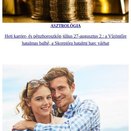
ASZTROLÓGIA
Heti karrier- és pénzhoroszkóp július 27-augusztus 2.: a Vízöntőre
hatalmas balhé, a Skorpióra hatalmi harc várhat