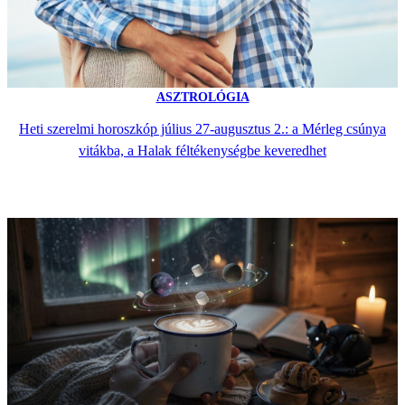
ASZTROLÓGIA
Heti szerelmi horoszkóp július 27-augusztus 2.: a Mérleg csúnya
vitákba, a Halak féltékenységbe keveredhet