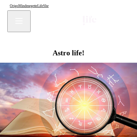
Origo
Mindmegette
Life
She
Astro life!