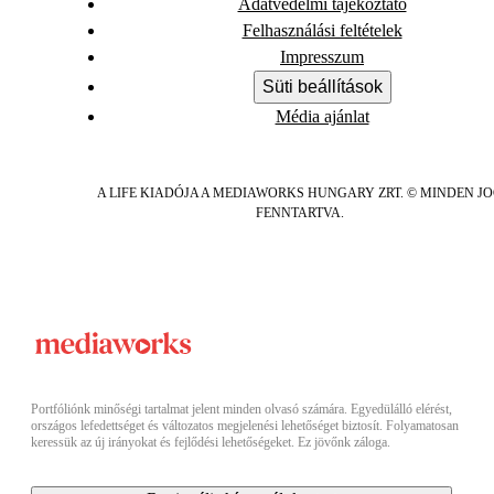
Adatvédelmi tájékoztató
Felhasználási feltételek
Impresszum
Süti beállítások
Média ajánlat
A LIFE KIADÓJA A MEDIAWORKS HUNGARY ZRT. © MINDEN J
FENNTARTVA.
Portfóliónk minőségi tartalmat jelent minden olvasó számára. Egyedülálló elérést,
országos lefedettséget és változatos megjelenési lehetőséget biztosít. Folyamatosan
keressük az új irányokat és fejlődési lehetőségeket. Ez jövőnk záloga.