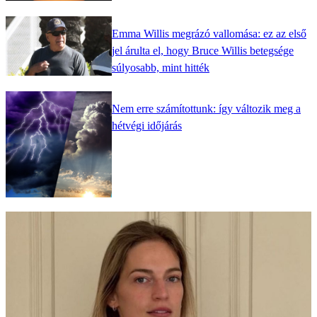
Emma Willis megrázó vallomása: ez az első
jel árulta el, hogy Bruce Willis betegsége
súlyosabb, mint hitték
Nem erre számítottunk: így változik meg a
hétvégi időjárás