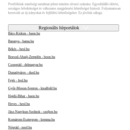
Portfóliónk minőségi tartalmat jelent minden olvasó számára. Egyedülálló elérést,
országos lefedettséget és változatos megjelenési lehetőséget biztosít. Folyamatosan
keressük az új irányokat és fejlődési lehetőségeket. Ez jövőnk záloga.
Regionális hírportálok
Bács-Kiskun - baon.hu
Baranya - bama.hu
Békés - beol.hu
Borsod-Abaúj-Zemplén - boon.hu
Csongrád - delmagyar.hu
Dunaújváros - duol.hu
Fejér - feol.hu
Győr-Moson-Sopron - kisalfold.hu
Hajdú-Bihar - haon.hu
Heves - heol.hu
Jász-Nagykun-Szolnok - szoljon.hu
Komárom-Esztergom - kemma.hu
Nógrád - nool.hu