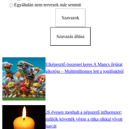
Egyáltalán nem tervezek már semmit
Szavazok
Szavazás állása
Elképesztő összeget keres A Mancs őrjárat
alkotója – Multimilliomos lett a jogdíjakból
26 évesen meghalt a népszerű influenszer:
milliók követték végig a ritka rákkal vívott
harcát