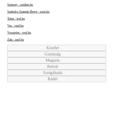
Somogy - sonline.hu
Szabolcs-Szatmár-Bereg - szon.hu
Tolna - teol.hu
Vas - vaol.hu
Veszprém - veol.hu
Zala - zaol.hu
Közélet
Gazdaság
Magazin
Bulvár
Szolgáltatás
Rádió