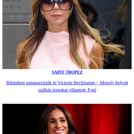
SAINT TROPEZ
Bikiniben paparazzizták le Victoria Beckhamet − Mosoly helyett
szálkás izmokat villantott: Fotó