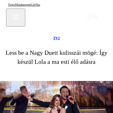
Origo
Mindmegette
Life
She
TV2
Less be a Nagy Duett kulisszái mögé: Így
készül Lola a ma esti élő adásra