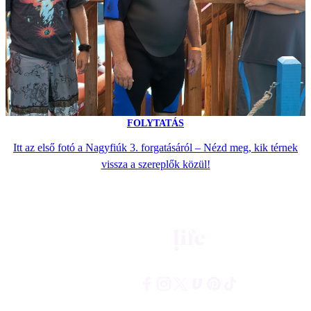
FOLYTATÁS
Itt az első fotó a Nagyfiúk 3. forgatásáról – Nézd meg, kik térnek
vissza a szereplők közül!