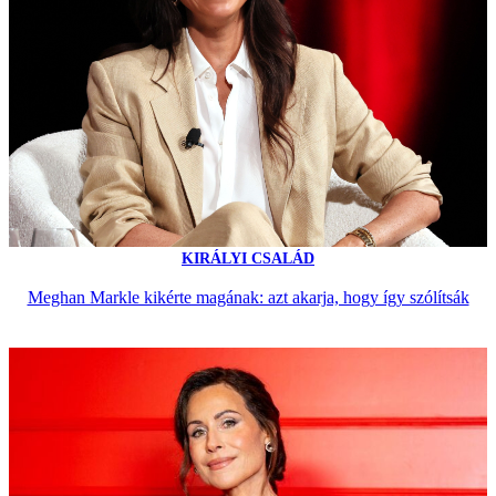
KIRÁLYI CSALÁD
Meghan Markle kikérte magának: azt akarja, hogy így szólítsák