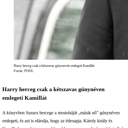
Harry herceg csak a kétszavas gúnynevén emlegeti Kamillát
Forrás: POOL
Harry herceg csak a kétszavas gúnynéven
emlegeti Kamillát
A könyvben Sussex hercege a mostoháját „másik nő” gúnynéven
emlegeti, és azt is elárulja, hogy az édesapja, Károly király és