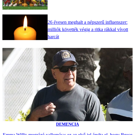
26 évesen meghalt a népszerű influenszer:
milliók követték végig a ritka rákkal vívott
harcát
DEMENCIA
Emma Willis megrázó vallomása: ez az első jel árulta el, hogy Bruce