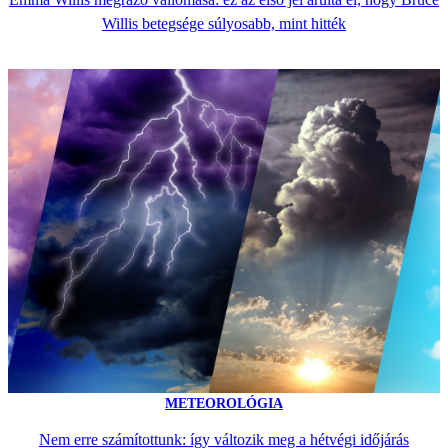
Willis betegsége súlyosabb, mint hitték
METEOROLÓGIA
Nem erre számítottunk: így változik meg a hétvégi időjárás