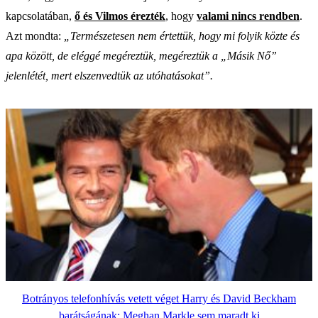
kapcsolatában,
ő és Vilmos érezték
, hogy
valami nincs rendben
.
Azt mondta:
„Természetesen nem értettük, hogy mi folyik közte és
apa között, de eléggé megéreztük, megéreztük a „Másik Nő”
jelenlétét, mert elszenvedtük az utóhatásokat”.
Botrányos telefonhívás vetett véget Harry és David Beckham
barátságának: Meghan Markle sem maradt ki