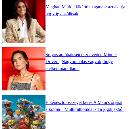
Meghan Markle kikérte magának: azt akarja,
hogy így szólítsák
Súlyos autóbalesetet szenvedett Minnie
Driver: „Nagyon hálás vagyok, hogy
életben maradtam”
Elképesztő összeget keres A Mancs őrjárat
alkotója – Multimilliomos lett a jogdíjakból