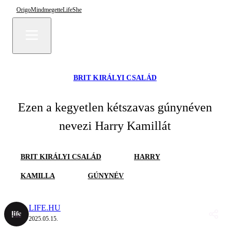
Origo
Mindmegette
Life
She
BRIT KIRÁLYI CSALÁD
Ezen a kegyetlen kétszavas gúnynéven
nevezi Harry Kamillát
BRIT KIRÁLYI CSALÁD
HARRY
KAMILLA
GÚNYNÉV
LIFE.HU
2025.05.15.