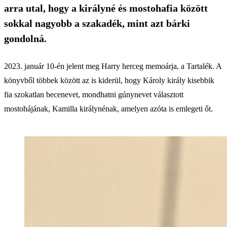
arra utal, hogy a királyné és mostohafia között
sokkal nagyobb a szakadék, mint azt bárki
gondolná.
2023. január 10-én jelent meg Harry herceg memoárja, a Tartalék. A
könyvből többek között az is kiderül, hogy Károly király kisebbik
fia szokatlan becenevet, mondhatni gúnynevet választott
mostohájának, Kamilla királynénak, amelyen azóta is emlegeti őt.