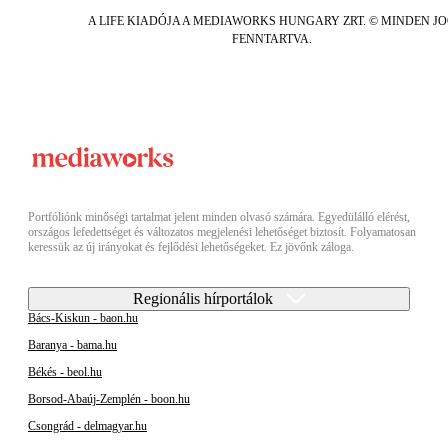
A LIFE KIADÓJA A MEDIAWORKS HUNGARY ZRT. © MINDEN J
FENNTARTVA.
Portfóliónk minőségi tartalmat jelent minden olvasó számára. Egyedülálló elérést,
országos lefedettséget és változatos megjelenési lehetőséget biztosít. Folyamatosan
keressük az új irányokat és fejlődési lehetőségeket. Ez jövőnk záloga.
Regionális hírportálok
Bács-Kiskun - baon.hu
Baranya - bama.hu
Békés - beol.hu
Borsod-Abaúj-Zemplén - boon.hu
Csongrád - delmagyar.hu