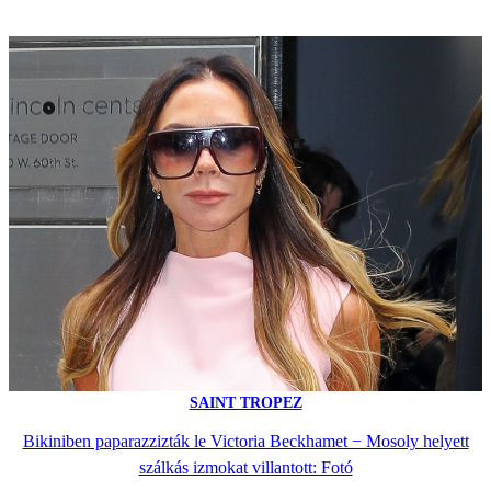
SAINT TROPEZ
Bikiniben paparazzizták le Victoria Beckhamet − Mosoly helyett
szálkás izmokat villantott: Fotó