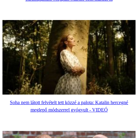
Soha nem látott felvételt tett közzé a palota: Katalin hercegné
meglepő módszerrel gyógyult - VIDEÓ