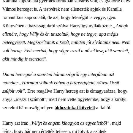
Kamilla kapcsolata gyermekkorukban zavaros volt, és gyötörte őt és
Vilmos herceget is. A testvérek nem ellenezték apjuk és Kamilla
romantikus kapcsolatát, de azt, hogy feleségül is vegye, igen.
Könyvében a házasságukról szólva Harry így nyilatkozott:
„Annak
ellenére, hogy Willy és én unszoltuk, hogy ne tegye, apa mégis
beleegyezett. Megszorítottuk a kezét, minden jót kívántunk neki. Nem
volt harag. Felismertük, hogy végre azzal a nővel lesz, akit szeretett,
akit mindig is szeretett”.
Diana hercegné a szerelmi háromszögről egy interjúban azt
mondta: „Hárman voltunk ebben a házasságban, szóval kicsit
zsúfolt volt”.
Erre reagálva Harry herceg azt is elmagyarázza, hogy
anyja „rosszul számolt”, mert nem vette figyelembe, hogy a királyi
szerelmi háromszög milyen
áldozatokat követelt
a fiaitól.
Harry azt írta: „
Willyt és engem kihagyott az egyenletből”
, majd
leírta, hogy bár nem értették teljesen, mi folyik a szüleik