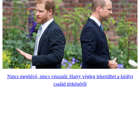
Nincs meghívó, nincs visszaút: Harry végleg lekerülhet a királyi
család térképéről