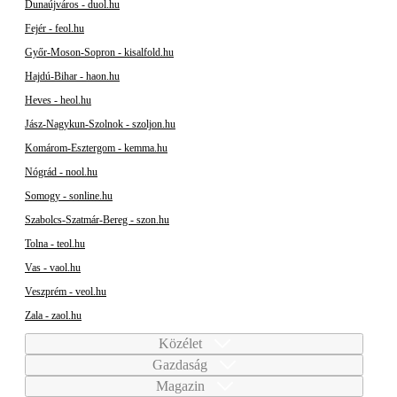
Dunaújváros - duol.hu
Fejér - feol.hu
Győr-Moson-Sopron - kisalfold.hu
Hajdú-Bihar - haon.hu
Heves - heol.hu
Jász-Nagykun-Szolnok - szoljon.hu
Komárom-Esztergom - kemma.hu
Nógrád - nool.hu
Somogy - sonline.hu
Szabolcs-Szatmár-Bereg - szon.hu
Tolna - teol.hu
Vas - vaol.hu
Veszprém - veol.hu
Zala - zaol.hu
Közélet
Gazdaság
Magazin