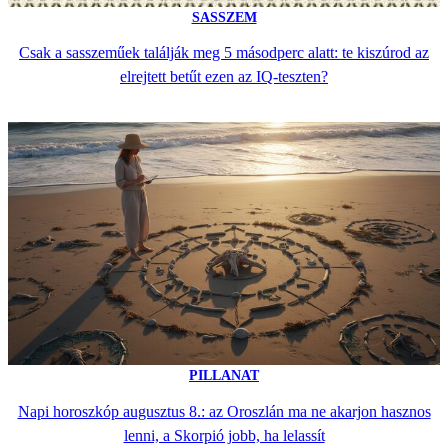
SASSZEM
Csak a sasszeműek találják meg 5 másodperc alatt: te kiszúrod az
elrejtett betűt ezen az IQ-teszten?
PILLANAT
Napi horoszkóp augusztus 8.: az Oroszlán ma ne akarjon hasznos
lenni, a Skorpió jobb, ha lelassít