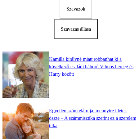
Szavazok
Szavazás állása
Kamilla királyné miatt robbanhat ki a
következő családi háború Vilmos herceg és
Harry között
Egyetlen szám elárulja, mennyire illetek
össze – A számmisztika szerint ez a szerelem
titka