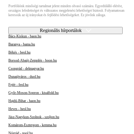
Portfóliónk minőségi tartalmat jelent minden olvasó számára. Egyedülálló elérést,
országos lefedettséget és változatos megjelenési lehetőséget biztosít. Folyamatosan
keressük az új irányokat és fejlődési lehetőségeket. Ez jövőnk záloga.
Regionális hírportálok
Bács-Kiskun - baon.hu
Baranya - bama.hu
Békés - beol.hu
Borsod-Abaúj-Zemplén - boon.hu
Csongrád - delmagyar.hu
Dunaújváros - duol.hu
Fejér - feol.hu
Győr-Moson-Sopron - kisalfold.hu
Hajdú-Bihar - haon.hu
Heves - heol.hu
Jász-Nagykun-Szolnok - szoljon.hu
Komárom-Esztergom - kemma.hu
Nógrád - nool.hu