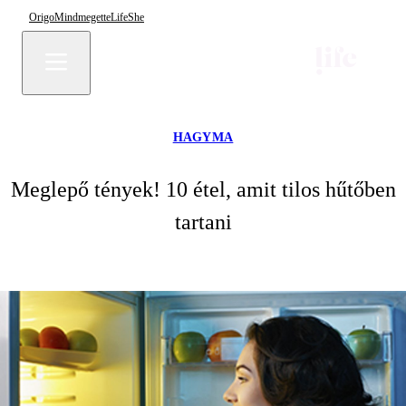
Origo
Mindmegette
Life
She
HAGYMA
Meglepő tények! 10 étel, amit tilos hűtőben
tartani