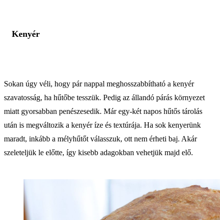
Kenyér
Sokan úgy véli, hogy pár nappal meghosszabbítható a kenyér
szavatosság, ha hűtőbe tesszük. Pedig az állandó párás környezet
miatt gyorsabban penészesedik. Már egy-két napos hűtős tárolás
után is megváltozik a kenyér íze és textúrája. Ha sok kenyerünk
maradt, inkább a mélyhűtőt válasszuk, ott nem érheti baj. Akár
szeleteljük le előtte, így kisebb adagokban vehetjük majd elő.