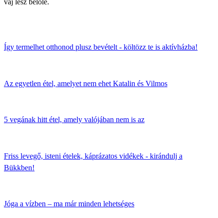
vaj lesz belőle.
Így termelhet otthonod plusz bevételt - költözz te is aktívházba!
Az egyetlen étel, amelyet nem ehet Katalin és Vilmos
5 vegának hitt étel, amely valójában nem is az
Friss levegő, isteni ételek, káprázatos vidékek - kirándulj a
Bükkben!
Jóga a vízben – ma már minden lehetséges