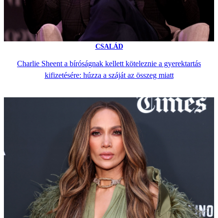
CSALÁD
Charlie Sheent a bíróságnak kellett köteleznie a gyerektartás
kifizetésére: húzza a száját az összeg miatt