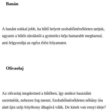
Banán
A banánt sokkal jobb, ha hűtő helyett szobahőmérsékleten tartjuk,
ugyanis a hűtős tárolástól a gyümölcs héja hamarabb megbarnul,
ami felgyorsítja az egész érési folyamatot.
Olívaolaj
Az olívaolaj megdermed a hűtőben, így amikor használni
szeretnénk, nehezen fog menni. Szobahőmérsékleten néhány óra
alatt újra szép folyékony állagúvá válik. De kinek van ennyi ideje?