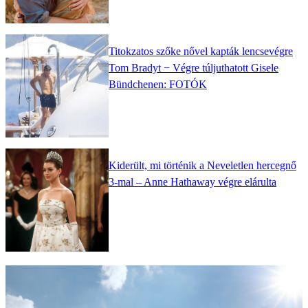
Titokzatos szőke nővel kapták lencsevégre
Tom Bradyt − Végre túljuthatott Gisele
Bündchenen: FOTÓK
Kiderült, mi történik a Neveletlen hercegnő
3-mal – Anne Hathaway végre elárulta