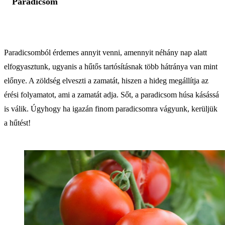
Paradicsom
Paradicsomból érdemes annyit venni, amennyit néhány nap alatt
elfogyasztunk, ugyanis a hűtős tartósításnak több hátránya van mint
előnye. A zöldség elveszti a zamatát, hiszen a hideg megállítja az
érési folyamatot, ami a zamatát adja. Sőt, a paradicsom húsa kásássá
is válik. Úgyhogy ha igazán finom paradicsomra vágyunk, kerüljük
a hűtést!