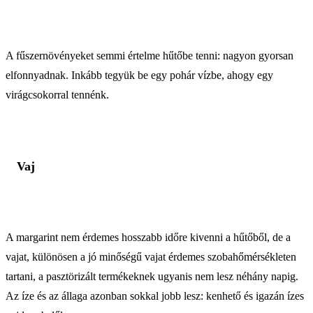
A fűszernövényeket semmi értelme hűtőbe tenni: nagyon gyorsan
elfonnyadnak. Inkább tegyük be egy pohár vízbe, ahogy egy
virágcsokorral tennénk.
Vaj
A margarint nem érdemes hosszabb időre kivenni a hűtőből, de a
vajat, különösen a jó minőségű vajat érdemes szobahőmérsékleten
tartani, a pasztörizált termékeknek ugyanis nem lesz néhány napig.
Az íze és az állaga azonban sokkal jobb lesz: kenhető és igazán ízes