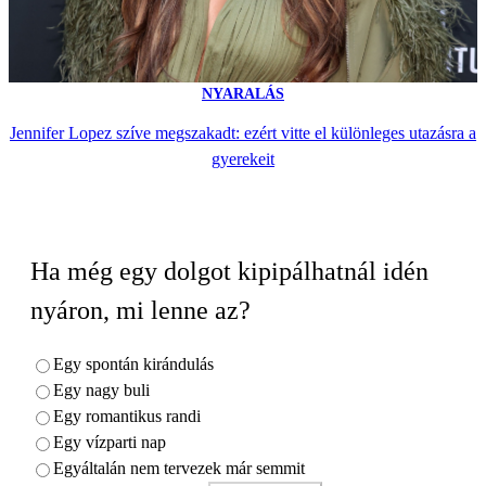
NYARALÁS
Jennifer Lopez szíve megszakadt: ezért vitte el különleges utazásra a
gyerekeit
Ha még egy dolgot kipipálhatnál idén
nyáron, mi lenne az?
Egy spontán kirándulás
Egy nagy buli
Egy romantikus randi
Egy vízparti nap
Egyáltalán nem tervezek már semmit