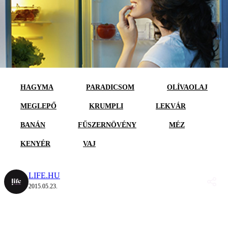
HAGYMA
PARADICSOM
OLÍVAOLAJ
MEGLEPŐ
KRUMPLI
LEKVÁR
BANÁN
FŰSZERNÖVÉNY
MÉZ
KENYÉR
VAJ
LIFE.HU
2015.05.23.