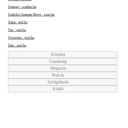
Somogy - sonline.hu
Szabolcs-Szatmár-Bereg - szon.hu
Tolna - teol.hu
Vas - vaol.hu
Veszprém - veol.hu
Zala - zaol.hu
Közélet
Gazdaság
Magazin
Bulvár
Szolgáltatás
Rádió