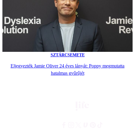
SZTÁRCSEMETE
Eljegyezték Jamie Oliver 24 éves lányát: Poppy megmutatta
hatalmas gyűrűjét