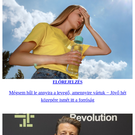
ELŐREJELZÉS
Mégsem hűl le annyira a levegő, amennyire vártuk − Jövő hét
közepére ismét itt a forróság