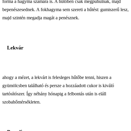
forma a hagyma számára is. A hűtőben csak megpuhulnak, majd
bepenészesednek. A fokhagyma sem szereti a hűtést: gumiszerű lesz,
majd szintén megadja magát a penésznek.
Lekvár
ahogy a mézet, a lekvárt is felesleges hűtőbe tenni, hiszen a
gyümölcsben található és persze a hozzáadott cukor is kiváló
tartósítószer. Így néhány hónapig a felbontás után is eláll
szobahőmérsékleten.