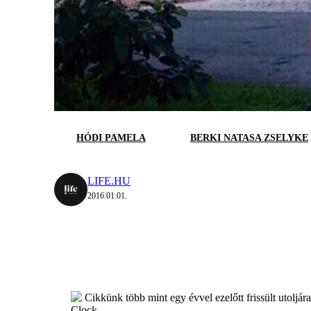
HÓDI PAMELA
BERKI NATASA ZSELYKE
LIFE.HU
2016.01.01.
Cikkünk több mint egy évvel ezelőtt frissült utoljár