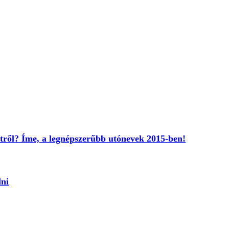
ktről? Íme, a legnépszerűbb utónevek 2015-ben!
lni