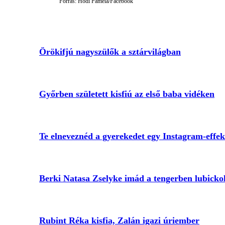
Forrás: Hódi Pamela/Facebook
Örökifjú nagyszülők a sztárvilágban
Győrben született kisfiú az első baba vidéken
Te elneveznéd a gyerekedet egy Instagram-effe
Berki Natasa Zselyke imád a tengerben lubicko
Rubint Réka kisfia, Zalán igazi úriember