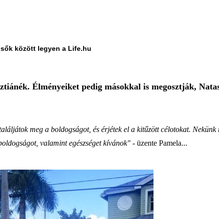
lsők között legyen a Life.hu
ztiánék. Élményeiket pedig másokkal is megosztják, Natasa
ljátok meg a boldogságot, és érjétek el a kitűzött célotokat. Nekünk 
boldogságot, valamint egészséget kívánok"
- üzente Pamela...