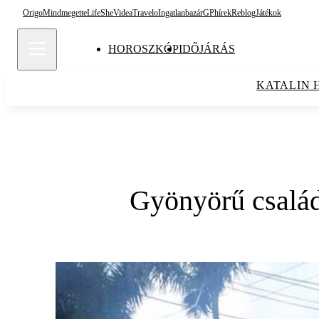
Origo
Mindmegette
Life
She
Videa
Travelo
Ingatlanbazár
GPhírek
Reblog
Játékok
HOROSZKÓP
IDŐJÁRÁS
KATALIN 
Gyönyörű család