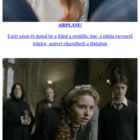
AIRPLANE!
Ezért sajog és dugul be a füled a repülőn: íme, a pilóta egyszerű
trükkje, amivel elkerülhető a fájdalom