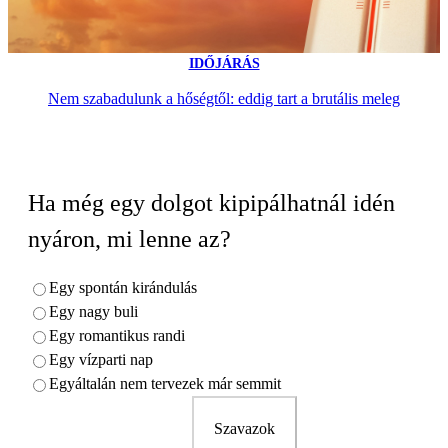
IDŐJÁRÁS
Nem szabadulunk a hőségtől: eddig tart a brutális meleg
Ha még egy dolgot kipipálhatnál idén
nyáron, mi lenne az?
Egy spontán kirándulás
Egy nagy buli
Egy romantikus randi
Egy vízparti nap
Egyáltalán nem tervezek már semmit
Szavazok