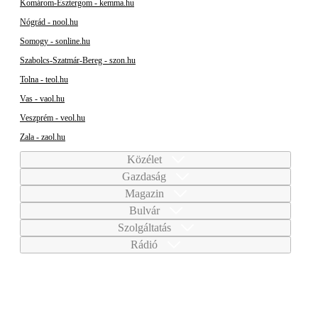
Komárom-Esztergom - kemma.hu
Nógrád - nool.hu
Somogy - sonline.hu
Szabolcs-Szatmár-Bereg - szon.hu
Tolna - teol.hu
Vas - vaol.hu
Veszprém - veol.hu
Zala - zaol.hu
Közélet
Gazdaság
Magazin
Bulvár
Szolgáltatás
Rádió