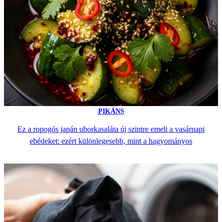
PIKÁNS
Ez a ropogós japán uborkasaláta új szintre emeli a vasárnapi
ebédeket: ezért különlegesebb, mint a hagyományos