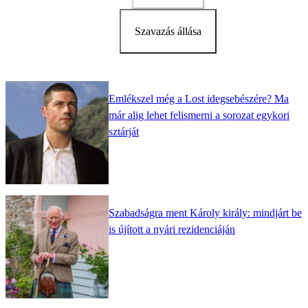
Szavazás állása
Emlékszel még a Lost idegsebészére? Ma
már alig lehet felismerni a sorozat egykori
sztárját
Szabadságra ment Károly király: mindjárt be
is újított a nyári rezidenciáján