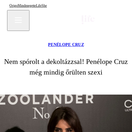
Origo
Mindmegette
Life
She
PENÉLOPE CRUZ
Nem spórolt a dekoltázzsal! Penélope Cruz
még mindig őrülten szexi