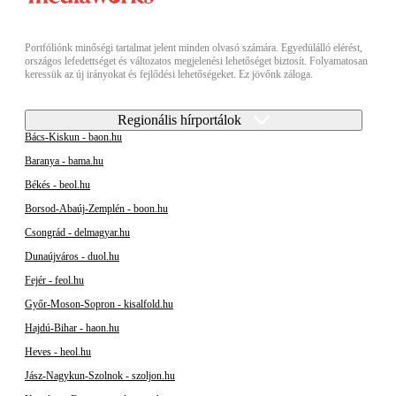
Portfóliónk minőségi tartalmat jelent minden olvasó számára. Egyedülálló elérést,
országos lefedettséget és változatos megjelenési lehetőséget biztosít. Folyamatosan
keressük az új irányokat és fejlődési lehetőségeket. Ez jövőnk záloga.
Regionális hírportálok
Bács-Kiskun - baon.hu
Baranya - bama.hu
Békés - beol.hu
Borsod-Abaúj-Zemplén - boon.hu
Csongrád - delmagyar.hu
Dunaújváros - duol.hu
Fejér - feol.hu
Győr-Moson-Sopron - kisalfold.hu
Hajdú-Bihar - haon.hu
Heves - heol.hu
Jász-Nagykun-Szolnok - szoljon.hu