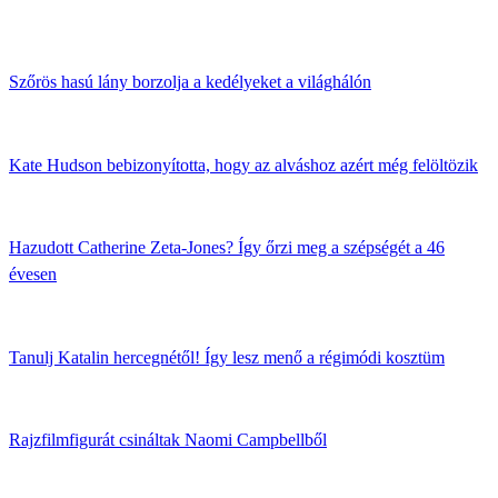
Szőrös hasú lány borzolja a kedélyeket a világhálón
Kate Hudson bebizonyította, hogy az alváshoz azért még felöltözik
Hazudott Catherine Zeta-Jones? Így őrzi meg a szépségét a 46
évesen
Tanulj Katalin hercegnétől! Így lesz menő a régimódi kosztüm
Rajzfilmfigurát csináltak Naomi Campbellből