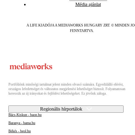
Média ajánlat
A LIFE KIADÓJA A MEDIAWORKS HUNGARY ZRT. © MINDEN J
FENNTARTVA.
Portfóliónk minőségi tartalmat jelent minden olvasó számára. Egyedülálló elérést,
országos lefedettséget és változatos megjelenési lehetőséget biztosít. Folyamatosan
keressük az új irányokat és fejlődési lehetőségeket. Ez jövőnk záloga.
Regionális hírportálok
Bács-Kiskun - baon.hu
Baranya - bama.hu
Békés - beol.hu