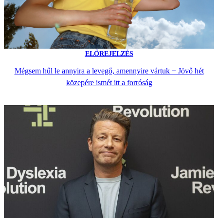
ELŐREJELZÉS
Mégsem hűl le annyira a levegő, amennyire vártuk − Jövő hét
közepére ismét itt a forróság