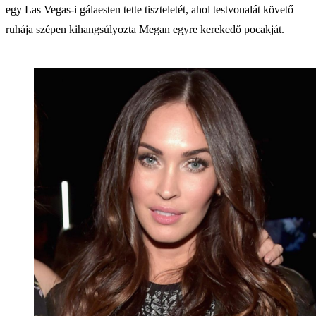
egy Las Vegas-i gálaesten tette tiszteletét, ahol testvonalát követő
ruhája szépen kihangsúlyozta Megan egyre kerekedő pocakját.