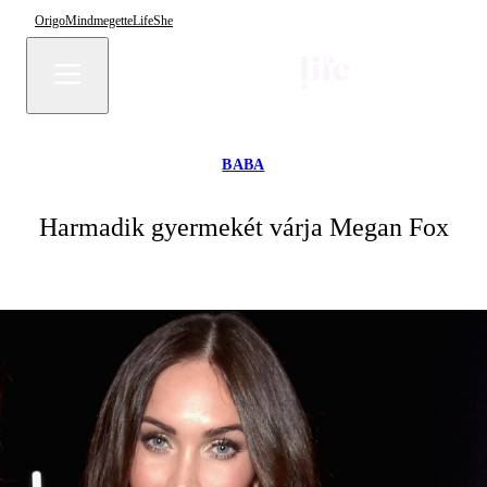
Origo
Mindmegette
Life
She
BABA
Harmadik gyermekét várja Megan Fox