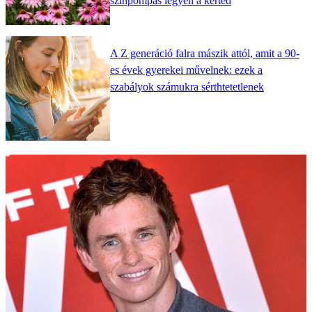
színpompás legyen a kerted
A Z generáció falra mászik attól, amit a 90-
es évek gyerekei művelnek: ezek a
szabályok számukra sérthtetetlenek