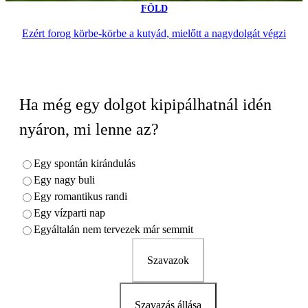
FÖLD
Ezért forog körbe-körbe a kutyád, mielőtt a nagydolgát végzi
Ha még egy dolgot kipipálhatnál idén
nyáron, mi lenne az?
Egy spontán kirándulás
Egy nagy buli
Egy romantikus randi
Egy vízparti nap
Egyáltalán nem tervezek már semmit
Szavazok
Szavazás állása