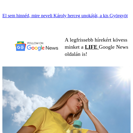
El sem hinnéd, mire neveli Károly herceg unokáját, a kis Györgyöt
A legfrissebb hírekért kövess
minket a
LIFE
Google News
oldalán is!