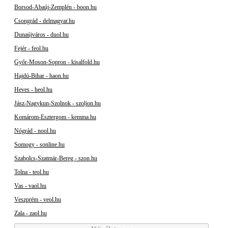
Borsod-Abaúj-Zemplén - boon.hu
Csongrád - delmagyar.hu
Dunaújváros - duol.hu
Fejér - feol.hu
Győr-Moson-Sopron - kisalfold.hu
Hajdú-Bihar - haon.hu
Heves - heol.hu
Jász-Nagykun-Szolnok - szoljon.hu
Komárom-Esztergom - kemma.hu
Nógrád - nool.hu
Somogy - sonline.hu
Szabolcs-Szatmár-Bereg - szon.hu
Tolna - teol.hu
Vas - vaol.hu
Veszprém - veol.hu
Zala - zaol.hu