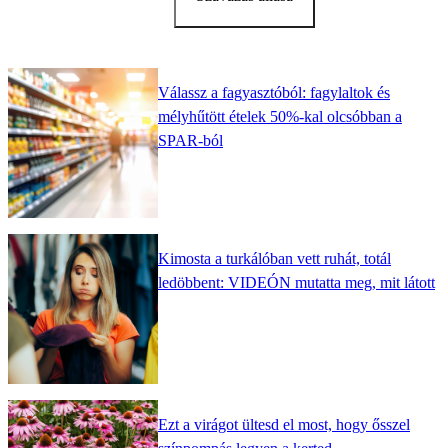
Válassz a fagyasztóból: fagylaltok és
mélyhűtött ételek 50%-kal olcsóbban a
SPAR-ból
Kimosta a turkálóban vett ruhát, totál
ledöbbent: VIDEÓN mutatta meg, mit látott
Ezt a virágot ültesd el most, hogy ősszel