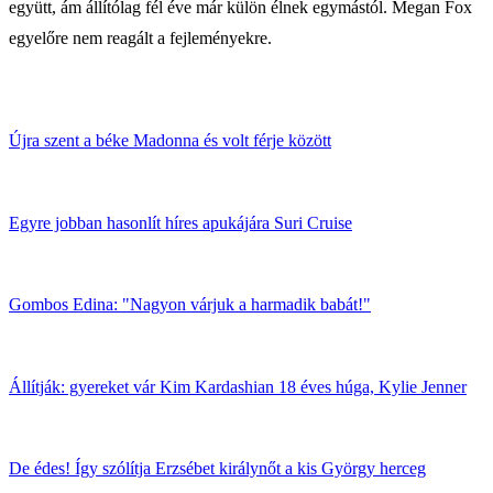
együtt, ám állítólag fél éve már külön élnek egymástól. Megan Fox
egyelőre nem reagált a fejleményekre.
Újra szent a béke Madonna és volt férje között
Egyre jobban hasonlít híres apukájára Suri Cruise
Gombos Edina: "Nagyon várjuk a harmadik babát!"
Állítják: gyereket vár Kim Kardashian 18 éves húga, Kylie Jenner
De édes! Így szólítja Erzsébet királynőt a kis György herceg