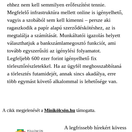
ehhez nem kell semmilyen erőfeszítést tennie.
Megfelelő infrastruktúra mellett online is igényelhető,
vagyis a szobából sem kell kimenni – persze aki
ragaszkodik a papír alapú szerződéskötéshez, az is
megtalálja a számítását. Munkáltatói igazolás helyett
választhatjuk a bankszámlamegosztó funkciót, ami
tovább egyszerűsíti az igénylési folyamatot.
Legfeljebb 600 ezer forint igényelhető fix
törlesztőrészletekkel. Ha az ügyfél meghosszabbítaná
a törlesztés futamidejét, annak sincs akadálya, erre
több egymást követő alkalommal is lehetősége van.
A cikk megjelenését a
Minikölcsön.hu
támogatta.
A legfrissebb hírekért kövess