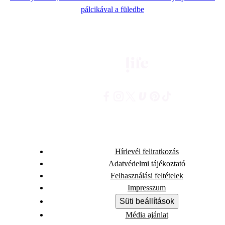
pálcikával a füledbe
Hírlevél feliratkozás
Adatvédelmi tájékoztató
Felhasználási feltételek
Impresszum
Süti beállítások
Média ajánlat