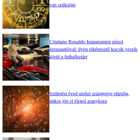
van szüksége
Cristiano Ronaldo Instagramon pózol
luxusautóival: ilyen elképesztő kocsik veszik
körül a futballsztárt
Születési éved utolsó számjegye elárulja,
mikor jön el életed aranykora