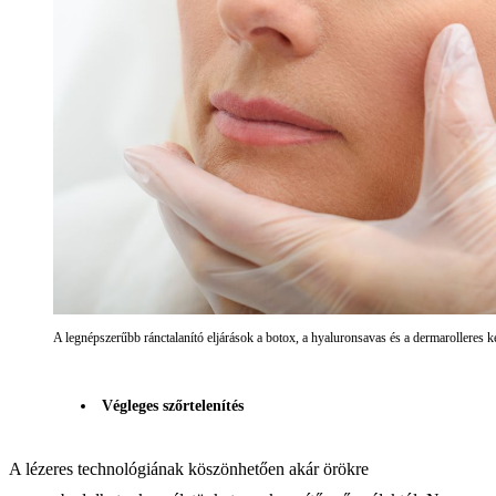
A legnépszerűbb ránctalanító eljárások a botox, a hyaluronsavas és a dermarolleres k
Végleges szőrtelenítés
A lézeres technológiának köszönhetően akár örökre