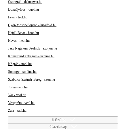
Csongrád - delmagyar.hu
Dunaújváros - duol.hu
Fejér - feol.hu
Győr-Moson-Sopron - kisalfold.hu
Hajdú-Bihar - haon.hu
Heves - heol.hu
Jász-Nagykun-Szolnok - szoljon.hu
Komárom-Esztergom - kemma.hu
Nógrád - nool.hu
Somogy - sonline.hu
Szabolcs-Szatmár-Bereg - szon.hu
Tolna - teol.hu
Vas - vaol.hu
Veszprém - veol.hu
Zala - zaol.hu
Közélet
Gazdaság