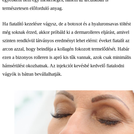
természetesen előforduló anyag.
Ha fiatalító kezelésre vágysz, de a botoxot és a hyaluronsavas töltést
még soknak érzed, akkor próbáld ki a dermarolleres eljárást, amivel
szinten rendkívül látványos eredményt lehet elérni: éveket fiatalít az
arcon azzal, hogy beindítja a kollagén fokozott termelődését. Habár
ezen a bizonyos rolleren is apró kis tűk vannak, azok csak minimális
hámsérülést okozhatnak. Az injekciót kevésbé kedvelő fiatalodni
vágyók is bátran bevállalhatják.