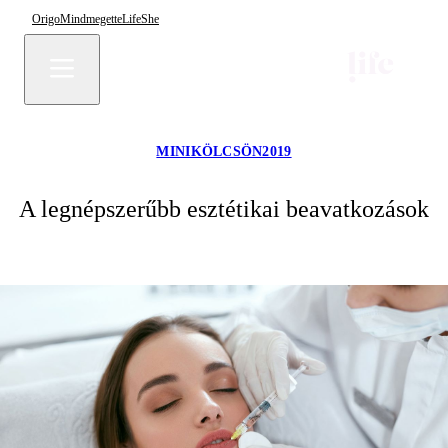
Origo
Mindmegette
Life
She
MINIKÖLCSÖN2019
A legnépszerűbb esztétikai beavatkozások