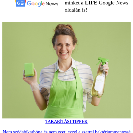
minket a
LIFE
Google News
oldalán is!
TAKARÍTÁSI TIPPEK
Nem szódabikarbóna és nem ecet: ezzel a szerrel baktériummentessé