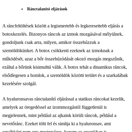
Ránctalanító eljárások
A ráncfeltöltések között a legismertebb és legkeresettebb eljárás a
botoxkezelés. Bizonyos ráncok az izmok mozgásával mélyülnek,
gondoljunk csak arra, milyen, amikor összehúzzuk a
szemöldökünket. A botox csökkenti ezeknek az izmoknak a
működését, azaz a bőr összehúzódását okozó mozgás megszűnik,
ezáltal a bőrünk kisimulttá válik. A botox tehát a dinamikus ráncok,
elsődlegesen a homlok, a szemöldök közötti terület és a szarkalábak
kezelésére szolgál.
A hyaluronsavas ránctalanító eljárással a statikus ráncokat kezelik,
amelyek az öregedéssel az izommozgástól függetlenül is
megjelennek, mint például az ajkaink körüli ráncok, például a
nevetőránc. Ezeket tölti fel és simítja ki a hyaluronsav, ami
egyébként nem egy mesterséges, hanem az arcunkban is