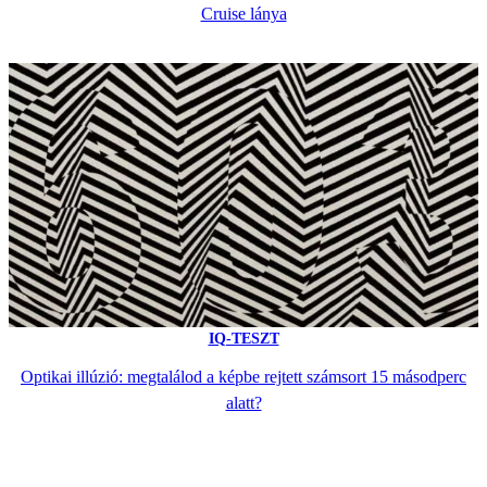
Cruise lánya
IQ-TESZT
Optikai illúzió: megtalálod a képbe rejtett számsort 15 másodperc
alatt?