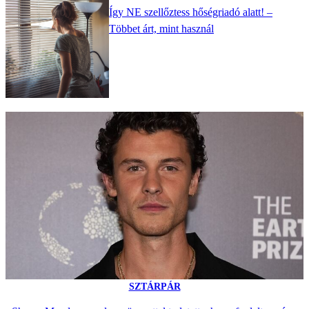
Így NE szellőztess hőségriadó alatt! –
Többet árt, mint használ
SZTÁRPÁR