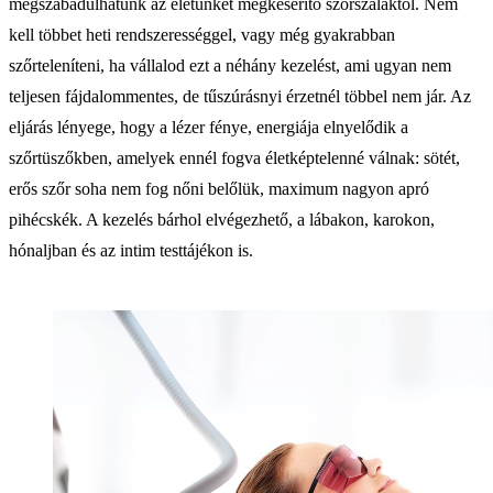
megszabadulhatunk az életünket megkeserítő szőrszálaktól. Nem
kell többet heti rendszerességgel, vagy még gyakrabban
szőrteleníteni, ha vállalod ezt a néhány kezelést, ami ugyan nem
teljesen fájdalommentes, de tűszúrásnyi érzetnél többel nem jár. Az
eljárás lényege, hogy a lézer fénye, energiája elnyelődik a
szőrtüszőkben, amelyek ennél fogva életképtelenné válnak: sötét,
erős szőr soha nem fog nőni belőlük, maximum nagyon apró
pihécskék. A kezelés bárhol elvégezhető, a lábakon, karokon,
hónaljban és az intim testtájékon is.