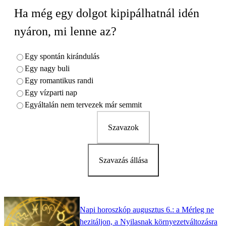
Ha még egy dolgot kipipálhatnál idén
nyáron, mi lenne az?
Egy spontán kirándulás
Egy nagy buli
Egy romantikus randi
Egy vízparti nap
Egyáltalán nem tervezek már semmit
Szavazok
Szavazás állása
Napi horoszkóp augusztus 6.: a Mérleg ne
hezitáljon, a Nyilasnak környezetváltozásra