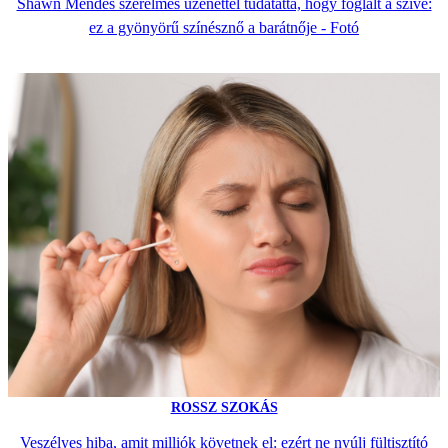
Shawn Mendes szerelmes üzenettel tudatatta, hogy foglalt a szíve:
ez a gyönyörű színésznő a barátnője - Fotó
ROSSZ SZOKÁS
Veszélyes hiba, amit milliók követnek el: ezért ne nyúlj fültisztító