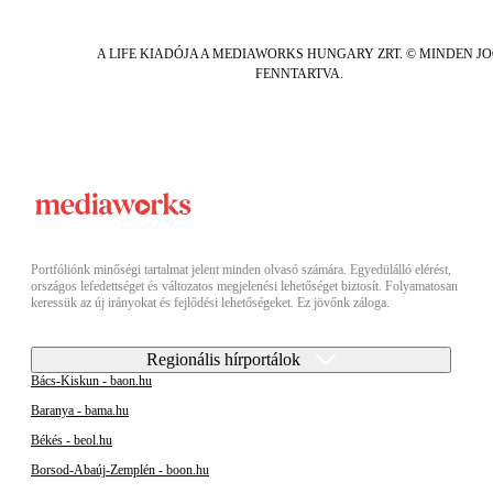
A LIFE KIADÓJA A MEDIAWORKS HUNGARY ZRT. © MINDEN J
FENNTARTVA.
Portfóliónk minőségi tartalmat jelent minden olvasó számára. Egyedülálló elérést,
országos lefedettséget és változatos megjelenési lehetőséget biztosít. Folyamatosan
keressük az új irányokat és fejlődési lehetőségeket. Ez jövőnk záloga.
Regionális hírportálok
Bács-Kiskun - baon.hu
Baranya - bama.hu
Békés - beol.hu
Borsod-Abaúj-Zemplén - boon.hu