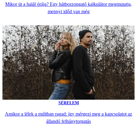
Mikor üt a halál órája? Egy hátborzongató kalkulátor megmutatja,
mennyi időd van még
SÉRELEM
Amikor a lélek a múltban ragad: így mérgezi meg a kapcsolatot az
állandó felhánytorgatás