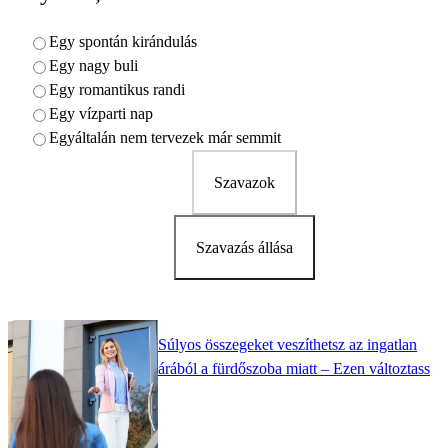
Egy spontán kirándulás
Egy nagy buli
Egy romantikus randi
Egy vízparti nap
Egyáltalán nem tervezek már semmit
Szavazok
Szavazás állása
Súlyos összegeket veszíthetsz az ingatlan
árából a fürdőszoba miatt – Ezen változtass