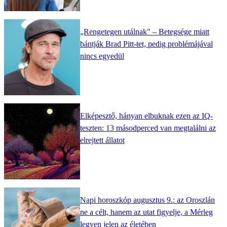
„Rengetegen utálnak" – Betegsége miatt
bántják Brad Pitt-tet, pedig problémájával
nincs egyedül
Elképesztő, hányan elbuknak ezen az IQ-
teszten: 13 másodperced van megtalálni az
elrejtett állatot
Napi horoszkóp augusztus 9.: az Oroszlán
ne a célt, hanem az utat figyelje, a Mérleg
legyen jelen az életében