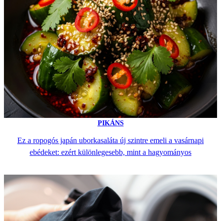
PIKÁNS
Ez a ropogós japán uborkasaláta új szintre emeli a vasárnapi
ebédeket: ezért különlegesebb, mint a hagyományos