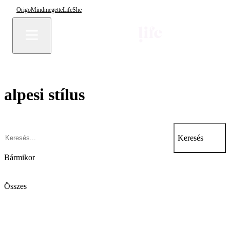
Origo
Mindmegette
Life
She
alpesi stílus
Keresés
Bármikor
Összes