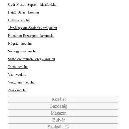
Győr-Moson-Sopron - kisalfold.hu
Hajdú-Bihar - haon.hu
Heves - heol.hu
Jász-Nagykun-Szolnok - szoljon.hu
Komárom-Esztergom - kemma.hu
Nógrád - nool.hu
Somogy - sonline.hu
Szabolcs-Szatmár-Bereg - szon.hu
Tolna - teol.hu
Vas - vaol.hu
Veszprém - veol.hu
Zala - zaol.hu
Közélet
Gazdaság
Magazin
Bulvár
Szolgáltatás