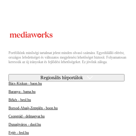
Portfóliónk minőségi tartalmat jelent minden olvasó számára. Egyedülálló elérést,
országos lefedettséget és változatos megjelenési lehetőséget biztosít. Folyamatosan
keressük az új irányokat és fejlődési lehetőségeket. Ez jövőnk záloga.
Regionális hírportálok
Bács-Kiskun - baon.hu
Baranya - bama.hu
Békés - beol.hu
Borsod-Abaúj-Zemplén - boon.hu
Csongrád - delmagyar.hu
Dunaújváros - duol.hu
Fejér - feol.hu