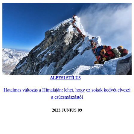
ALPESI STÍLUS
Hatalmas változás a Himaláján: lehet, hogy ez sokak kedvét elveszi
a csúcsmászástól
2023 JÚNIUS 09