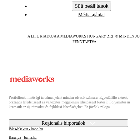
Süti beállítások
Média ajánlat
A LIFE KIADÓJA A MEDIAWORKS HUNGARY ZRT. © MINDEN J
FENNTARTVA.
Portfóliónk minőségi tartalmat jelent minden olvasó számára. Egyedülálló elérést,
országos lefedettséget és változatos megjelenési lehetőséget biztosít. Folyamatosan
keressük az új irányokat és fejlődési lehetőségeket. Ez jövőnk záloga.
Regionális hírportálok
Bács-Kiskun - baon.hu
Baranya - bama.hu