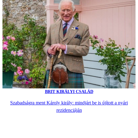
BRIT KIRÁLYI CSALÁD
Szabadságra ment Károly király: mindjárt be is újított a nyári
rezidenciáján