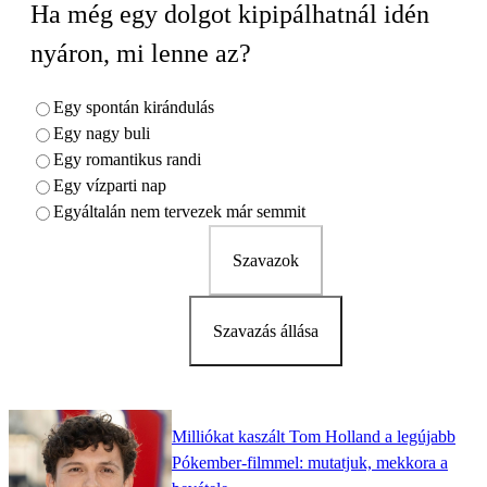
Ha még egy dolgot kipipálhatnál idén
nyáron, mi lenne az?
Egy spontán kirándulás
Egy nagy buli
Egy romantikus randi
Egy vízparti nap
Egyáltalán nem tervezek már semmit
Szavazok
Szavazás állása
Milliókat kaszált Tom Holland a legújabb
Pókember-filmmel: mutatjuk, mekkora a