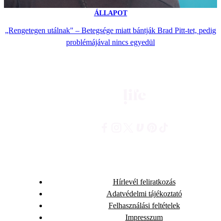
ÁLLAPOT
„Rengetegen utálnak" – Betegsége miatt bántják Brad Pitt-tet, pedig
problémájával nincs egyedül
Hírlevél feliratkozás
Adatvédelmi tájékoztató
Felhasználási feltételek
Impresszum