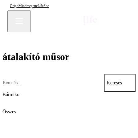
Origo
Mindmegette
Life
She
átalakító műsor
Keresés
Bármikor
Összes