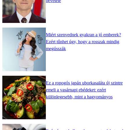
bevétele
Miért szenvednek gyakran a jó emberek?
Ezért tűnhet úgy, hogy a rosszak mindig
megússzák
Ez a ropogós japán uborkasaláta új szintre
emeli a vasárnapi ebédeket: ezért
különlegesebb, mint a hagyományos