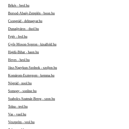
Békés - beol.hu
Borsod-Abaúj-Zemplén - boon.hu
Csongrád - delmagyar.hu
Dunaújváros - duol.hu
Fejér - feol.hu
Győr-Moson-Sopron - kisalfold.hu
Hajdú-Bihar - haon.hu
Heves - heol.hu
Jász-Nagykun-Szolnok - szoljon.hu
Komárom-Esztergom - kemma.hu
Nógrád - nool.hu
Somogy - sonline.hu
Szabolcs-Szatmár-Bereg - szon.hu
Tolna - teol.hu
Vas - vaol.hu
Veszprém - veol.hu