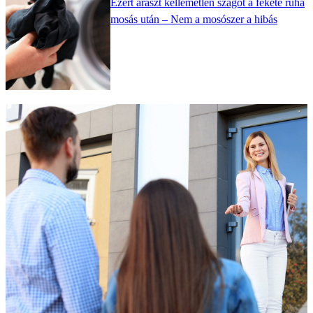
Ezért áraszt kellemetlen szagot a fekete ruha
mosás után – Nem a mosószer a hibás