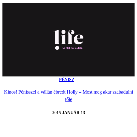
PÉNISZ
Kínos! Pénisszel a vállán ébredt Holly – Most meg akar szabadulni
tőle
2015 JANUÁR 13