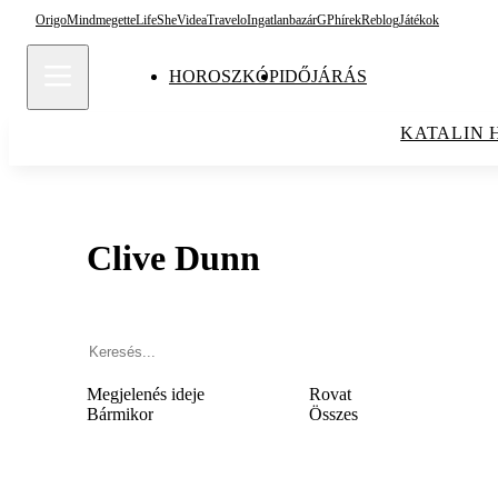
Origo
Mindmegette
Life
She
Videa
Travelo
Ingatlanbazár
GPhírek
Reblog
Játékok
HOROSZKÓP
IDŐJÁRÁS
KATALIN 
Clive Dunn
Megjelenés ideje
Rovat
Bármikor
Összes