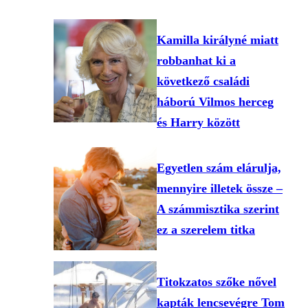
Kamilla királyné miatt
robbanhat ki a
következő családi
háború Vilmos herceg
és Harry között
Egyetlen szám elárulja,
mennyire illetek össze –
A számmisztika szerint
ez a szerelem titka
Titokzatos szőke nővel
kapták lencsevégre Tom