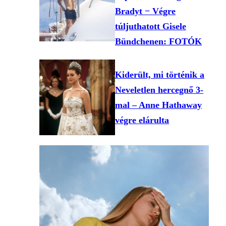
Bradyt − Végre
túljuthatott Gisele
Bündchenen: FOTÓK
Kiderült, mi történik a
Neveletlen hercegnő 3-
mal – Anne Hathaway
végre elárulta