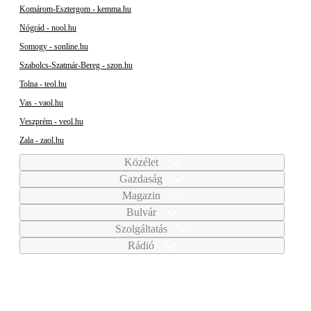
Komárom-Esztergom - kemma.hu
Nógrád - nool.hu
Somogy - sonline.hu
Szabolcs-Szatmár-Bereg - szon.hu
Tolna - teol.hu
Vas - vaol.hu
Veszprém - veol.hu
Zala - zaol.hu
Közélet
Gazdaság
Magazin
Bulvár
Szolgáltatás
Rádió