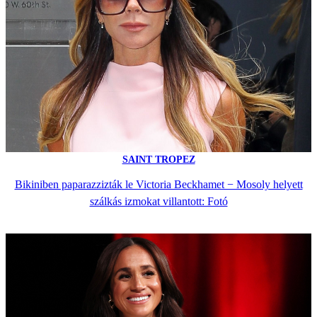
SAINT TROPEZ
Bikiniben paparazzizták le Victoria Beckhamet − Mosoly helyett
szálkás izmokat villantott: Fotó