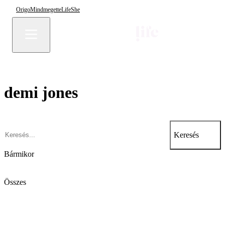
Origo
Mindmegette
Life
She
demi jones
Keresés
Bármikor
Összes