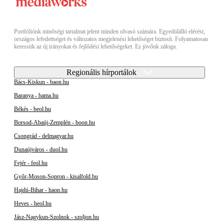
Portfóliónk minőségi tartalmat jelent minden olvasó számára. Egyedülálló elérést,
országos lefedettséget és változatos megjelenési lehetőséget biztosít. Folyamatosan
keressük az új irányokat és fejlődési lehetőségeket. Ez jövőnk záloga.
Regionális hírportálok
Bács-Kiskun - baon.hu
Baranya - bama.hu
Békés - beol.hu
Borsod-Abaúj-Zemplén - boon.hu
Csongrád - delmagyar.hu
Dunaújváros - duol.hu
Fejér - feol.hu
Győr-Moson-Sopron - kisalfold.hu
Hajdú-Bihar - haon.hu
Heves - heol.hu
Jász-Nagykun-Szolnok - szoljon.hu