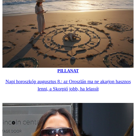
PILLANAT
Napi horoszkóp augusztus 8.: az Oroszlán ma ne akarjon hasznos
lenni, a Skorpió jobb, ha lelassít