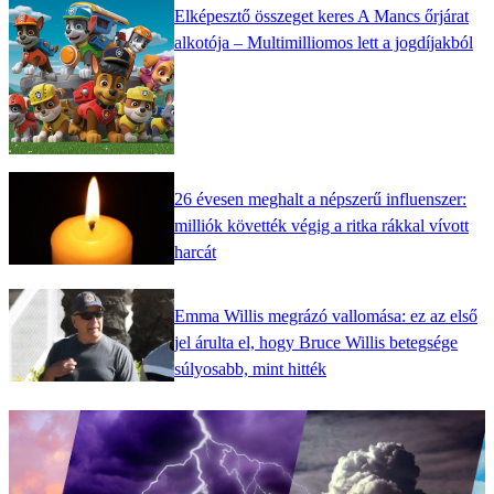
Elképesztő összeget keres A Mancs őrjárat
alkotója – Multimilliomos lett a jogdíjakból
26 évesen meghalt a népszerű influenszer:
milliók követték végig a ritka rákkal vívott
harcát
Emma Willis megrázó vallomása: ez az első
jel árulta el, hogy Bruce Willis betegsége
súlyosabb, mint hitték