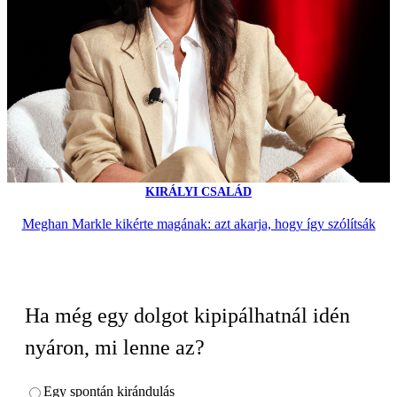
KIRÁLYI CSALÁD
Meghan Markle kikérte magának: azt akarja, hogy így szólítsák
Ha még egy dolgot kipipálhatnál idén
nyáron, mi lenne az?
Egy spontán kirándulás