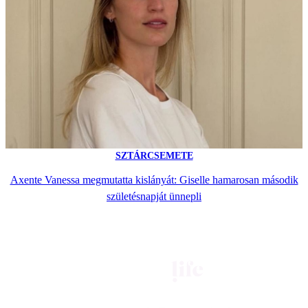
SZTÁRCSEMETE
Axente Vanessa megmutatta kislányát: Giselle hamarosan második
születésnapját ünnepli