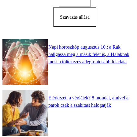
Szavazás állása
Napi horoszkóp augusztus 10.: a Rák
hallgassa meg a másik felet is, a Halaknak
most a töltekezés a legfontosabb feladata
Elérkezett a végjáték? 8 mondat, amivel a
párok csak a szakítást halogatják