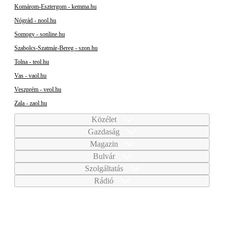
Komárom-Esztergom - kemma.hu
Nógrád - nool.hu
Somogy - sonline.hu
Szabolcs-Szatmár-Bereg - szon.hu
Tolna - teol.hu
Vas - vaol.hu
Veszprém - veol.hu
Zala - zaol.hu
Közélet
Gazdaság
Magazin
Bulvár
Szolgáltatás
Rádió