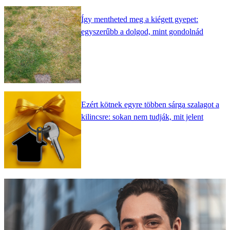
Így mentheted meg a kiégett gyepet:
egyszerűbb a dolgod, mint gondolnád
Ezért kötnek egyre többen sárga szalagot a
kilincsre: sokan nem tudják, mit jelent