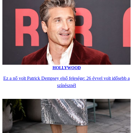
HOLLYWOOD
Ez a nő volt Patrick Dempsey első felesége: 26 évvel volt idősebb a
színésznél