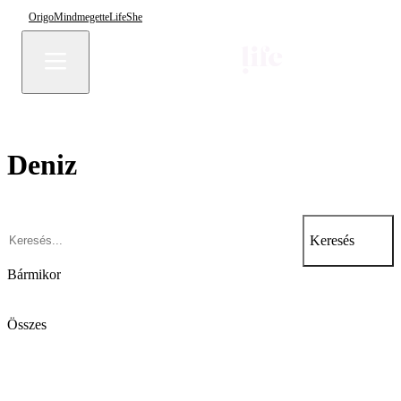
Origo
Mindmegette
Life
She
Deniz
Keresés
Bármikor
Összes