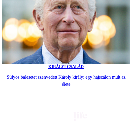
KIRÁLYI CSALÁD
Súlyos balesetet szenvedett Károly király: egy hajszálon múlt az
élete