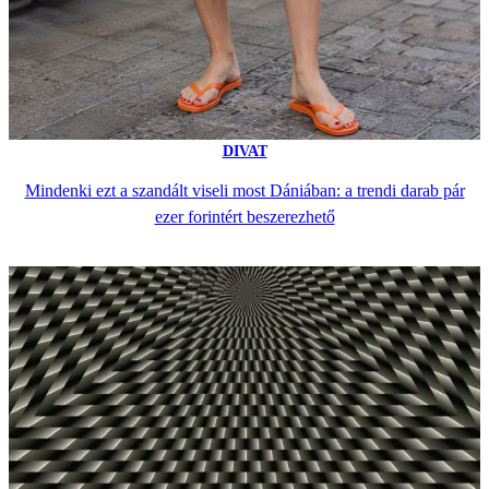
DIVAT
Mindenki ezt a szandált viseli most Dániában: a trendi darab pár
ezer forintért beszerezhető