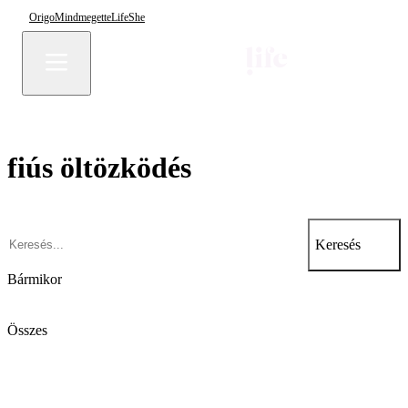
Origo
Mindmegette
Life
She
fiús öltözködés
Keresés
Bármikor
Összes