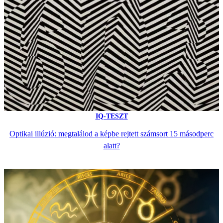
IQ-TESZT
Optikai illúzió: megtalálod a képbe rejtett számsort 15 másodperc
alatt?