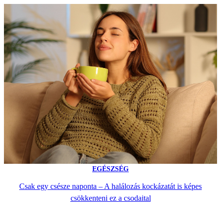
EGÉSZSÉG
Csak egy csésze naponta – A halálozás kockázatát is képes
csökkenteni ez a csodaital