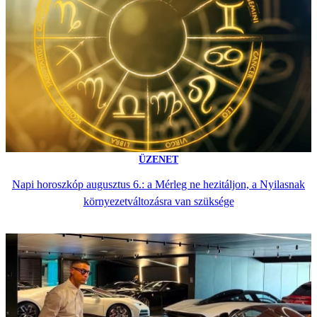
ÜZENET
Napi horoszkóp augusztus 6.: a Mérleg ne hezitáljon, a Nyilasnak
környezetváltozásra van szüksége