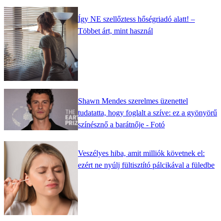
Így NE szellőztess hőségriadó alatt! –
Többet árt, mint használ
Shawn Mendes szerelmes üzenettel
tudatatta, hogy foglalt a szíve: ez a gyönyörű
színésznő a barátnője - Fotó
Veszélyes hiba, amit milliók követnek el:
ezért ne nyúlj fültisztító pálcikával a füledbe