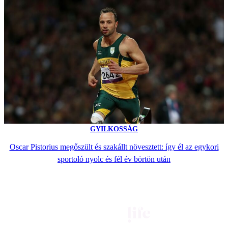
GYILKOSSÁG
Oscar Pistorius megőszült és szakállt növesztett: így él az egykori
sportoló nyolc és fél év börtön után