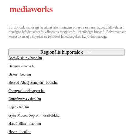
Portfóliónk minőségi tartalmat jelent minden olvasó számára. Egyedülálló elérést,
országos lefedettséget és változatos megjelenési lehetőséget biztosít. Folyamatosan
keressük az új irányokat és fejlődési lehetőségeket. Ez jövőnk záloga.
Regionális hírportálok
Bács-Kiskun - baon.hu
Baranya - bama.hu
Békés - beol.hu
Borsod-Abaúj-Zemplén - boon.hu
Csongrád - delmagyar.hu
Dunaújváros - duol.hu
Fejér - feol.hu
Győr-Moson-Sopron - kisalfold.hu
Hajdú-Bihar - haon.hu
Heves - heol.hu