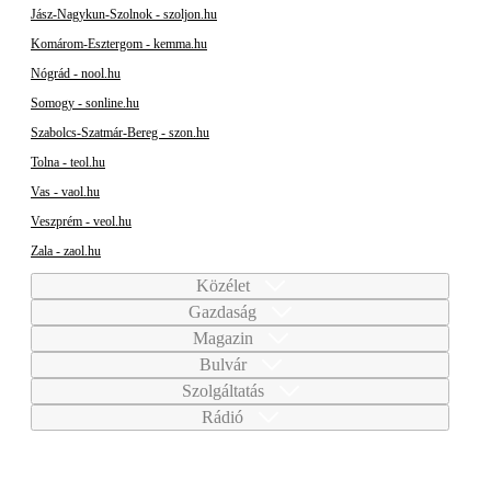
Jász-Nagykun-Szolnok - szoljon.hu
Komárom-Esztergom - kemma.hu
Nógrád - nool.hu
Somogy - sonline.hu
Szabolcs-Szatmár-Bereg - szon.hu
Tolna - teol.hu
Vas - vaol.hu
Veszprém - veol.hu
Zala - zaol.hu
Közélet
Gazdaság
Magazin
Bulvár
Szolgáltatás
Rádió