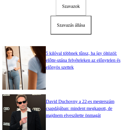
Szavazok
Szavazás állása
5 kilóval többnek tűnsz, ha így öltözöl:
előtte-utána felvételeken az előnytelen és
előnyös szettek
David Duchovny a 22-es mesterszám
csapdájában: mindent megkapott, de
majdnem elveszítette önmagát