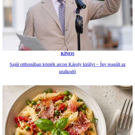
KÍNOS
Saját otthonában köpték arcon Károly királyt − Így reagált az
uralkodó