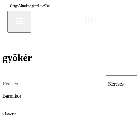
Origo
Mindmegette
Life
She
gyökér
Keresés
Bármikor
Összes