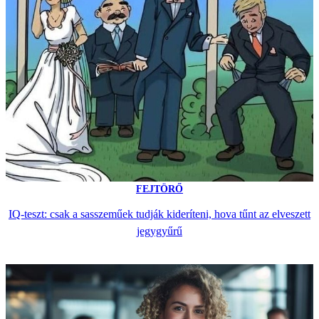
FEJTÖRŐ
IQ-teszt: csak a sasszeműek tudják kideríteni, hova tűnt az elveszett
jegygyűrű