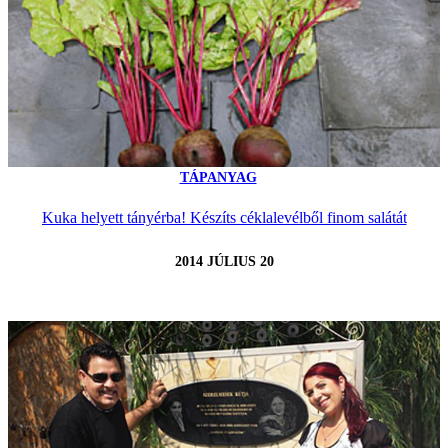
TÁPANYAG
Kuka helyett tányérba! Készíts céklalevélből finom salátát
2014 JÚLIUS 20