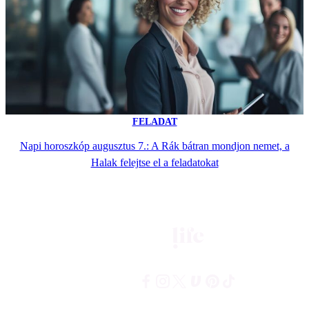
FELADAT
Napi horoszkóp augusztus 7.: A Rák bátran mondjon nemet, a
Halak felejtse el a feladatokat