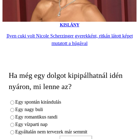
KISLÁNY
Ilyen cuki volt Nicole Scherzinger gyerekként, ritkán látott képet
mutatott a húgával
Ha még egy dolgot kipipálhatnál idén
nyáron, mi lenne az?
Egy spontán kirándulás
Egy nagy buli
Egy romantikus randi
Egy vízparti nap
Egyáltalán nem tervezek már semmit