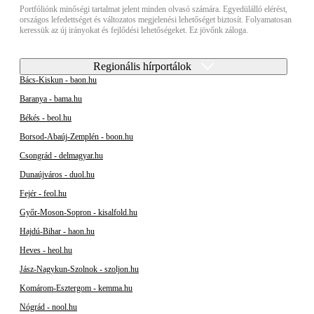
Portfóliónk minőségi tartalmat jelent minden olvasó számára. Egyedülálló elérést,
országos lefedettséget és változatos megjelenési lehetőséget biztosít. Folyamatosan
keressük az új irányokat és fejlődési lehetőségeket. Ez jövőnk záloga.
Regionális hírportálok
Bács-Kiskun - baon.hu
Baranya - bama.hu
Békés - beol.hu
Borsod-Abaúj-Zemplén - boon.hu
Csongrád - delmagyar.hu
Dunaújváros - duol.hu
Fejér - feol.hu
Győr-Moson-Sopron - kisalfold.hu
Hajdú-Bihar - haon.hu
Heves - heol.hu
Jász-Nagykun-Szolnok - szoljon.hu
Komárom-Esztergom - kemma.hu
Nógrád - nool.hu