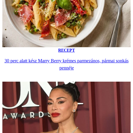
RECEPT
30 perc alatt kész Marry Berry krémes parmezános, pármai sonkás
pennéje