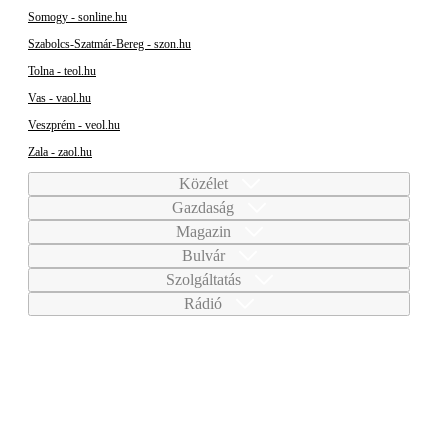
Somogy - sonline.hu
Szabolcs-Szatmár-Bereg - szon.hu
Tolna - teol.hu
Vas - vaol.hu
Veszprém - veol.hu
Zala - zaol.hu
Közélet
Gazdaság
Magazin
Bulvár
Szolgáltatás
Rádió