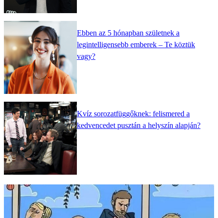
Ebben az 5 hónapban születnek a
legintelligensebb emberek – Te köztük
vagy?
Kvíz sorozatfüggőknek: felismered a
kedvencedet pusztán a helyszín alapján?