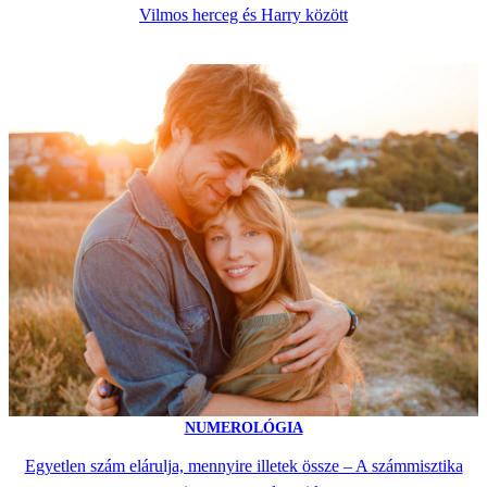
Vilmos herceg és Harry között
NUMEROLÓGIA
Egyetlen szám elárulja, mennyire illetek össze – A számmisztika