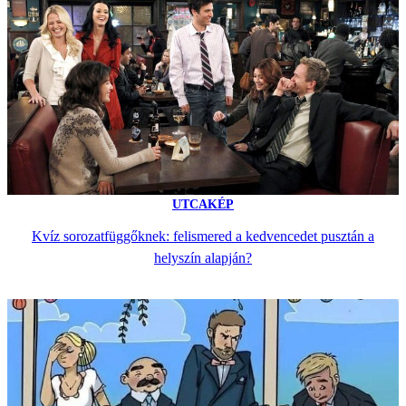
UTCAKÉP
Kvíz sorozatfüggőknek: felismered a kedvencedet pusztán a
helyszín alapján?