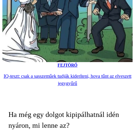
FEJTÖRŐ
IQ-teszt: csak a sasszeműek tudják kideríteni, hova tűnt az elveszett
jegygyűrű
Ha még egy dolgot kipipálhatnál idén
nyáron, mi lenne az?