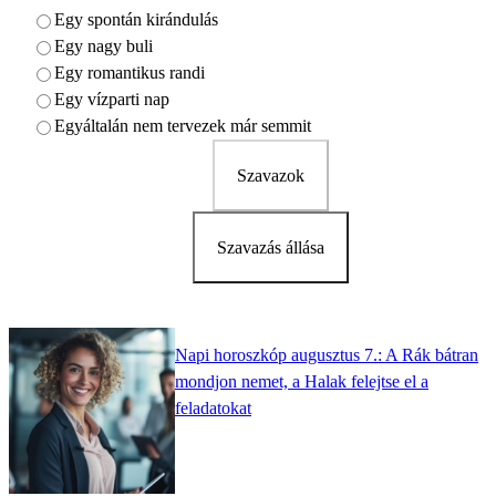
Egy spontán kirándulás
Egy nagy buli
Egy romantikus randi
Egy vízparti nap
Egyáltalán nem tervezek már semmit
Szavazok
Szavazás állása
Napi horoszkóp augusztus 7.: A Rák bátran
mondjon nemet, a Halak felejtse el a
feladatokat