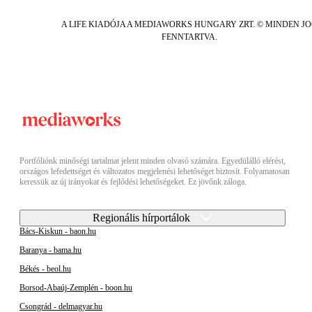
A LIFE KIADÓJA A MEDIAWORKS HUNGARY ZRT. © MINDEN J
FENNTARTVA.
Portfóliónk minőségi tartalmat jelent minden olvasó számára. Egyedülálló elérést,
országos lefedettséget és változatos megjelenési lehetőséget biztosít. Folyamatosan
keressük az új irányokat és fejlődési lehetőségeket. Ez jövőnk záloga.
Regionális hírportálok
Bács-Kiskun - baon.hu
Baranya - bama.hu
Békés - beol.hu
Borsod-Abaúj-Zemplén - boon.hu
Csongrád - delmagyar.hu