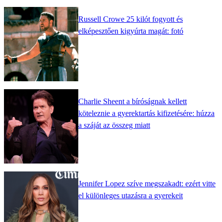
Russell Crowe 25 kilót fogyott és
elképesztően kigyúrta magát: fotó
Charlie Sheent a bíróságnak kellett
köteleznie a gyerektartás kifizetésére: húzza
a száját az összeg miatt
Jennifer Lopez szíve megszakadt: ezért vitte
el különleges utazásra a gyerekeit