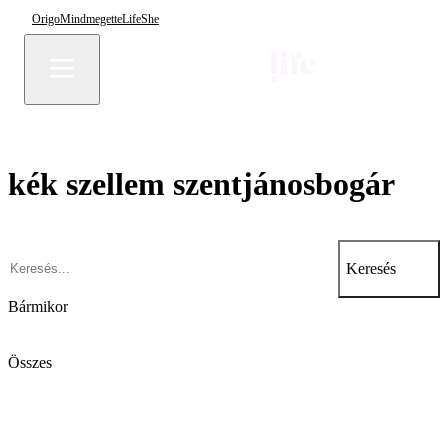
Origo
Mindmegette
Life
She
kék szellem szentjánosbogár
Keresés
Bármikor
Összes