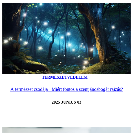
TERMÉSZETVÉDELEM
A természet csodája - Miért fontos a szentjánosbogár rajzás?
2025 JÚNIUS 03