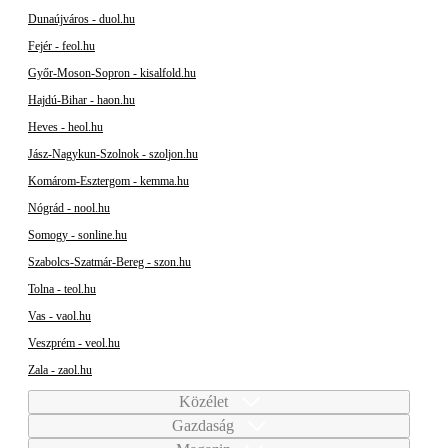
Dunaújváros - duol.hu
Fejér - feol.hu
Győr-Moson-Sopron - kisalfold.hu
Hajdú-Bihar - haon.hu
Heves - heol.hu
Jász-Nagykun-Szolnok - szoljon.hu
Komárom-Esztergom - kemma.hu
Nógrád - nool.hu
Somogy - sonline.hu
Szabolcs-Szatmár-Bereg - szon.hu
Tolna - teol.hu
Vas - vaol.hu
Veszprém - veol.hu
Zala - zaol.hu
Közélet
Gazdaság