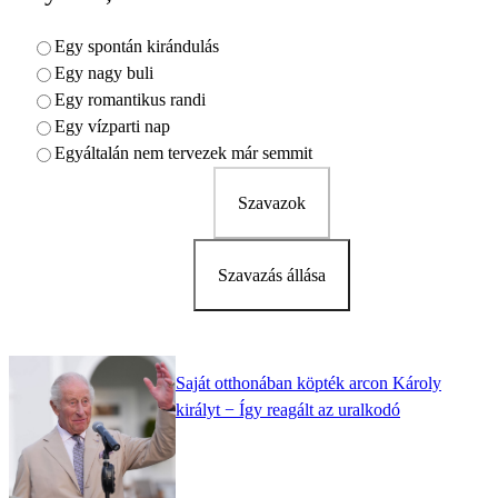
Egy spontán kirándulás
Egy nagy buli
Egy romantikus randi
Egy vízparti nap
Egyáltalán nem tervezek már semmit
Szavazok
Szavazás állása
Saját otthonában köpték arcon Károly
királyt − Így reagált az uralkodó