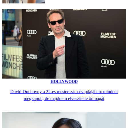
HOLLYWOOD
David Duchovny a 22-es mesterszám csapdájában: mindent
megkapott, de majdnem elveszítette önmagát