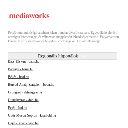
Portfóliónk minőségi tartalmat jelent minden olvasó számára. Egyedülálló elérést,
országos lefedettséget és változatos megjelenési lehetőséget biztosít. Folyamatosan
keressük az új irányokat és fejlődési lehetőségeket. Ez jövőnk záloga.
Regionális hírportálok
Bács-Kiskun - baon.hu
Baranya - bama.hu
Békés - beol.hu
Borsod-Abaúj-Zemplén - boon.hu
Csongrád - delmagyar.hu
Dunaújváros - duol.hu
Fejér - feol.hu
Győr-Moson-Sopron - kisalfold.hu
Hajdú-Bihar - haon.hu