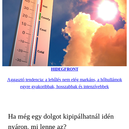
HIDEGFRONT
Aggasztó tendencia: a lehűlés nem elég markáns, a hőhullámok
egyre gyakoribbak, hosszabbak és intenzívebbek
Ha még egy dolgot kipipálhatnál idén
nyáron, mi lenne az?