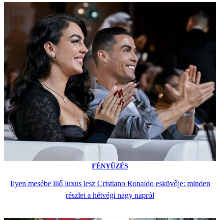
FÉNYŰZÉS
Ilyen mesébe illő luxus lesz Cristiano Ronaldo esküvője: minden
részlet a hétvégi nagy napról