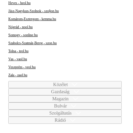
Heves - heol.hu
Jász-Nagykun-Szolnok - szoljon.hu
Komárom-Esztergom - kemma.hu
Nógrád - nool.hu
Somogy - sonline.hu
Szabolcs-Szatmár-Bereg - szon.hu
Tolna - teol.hu
Vas - vaol.hu
Veszprém - veol.hu
Zala - zaol.hu
Közélet
Gazdaság
Magazin
Bulvár
Szolgáltatás
Rádió