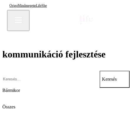
Origo
Mindmegette
Life
She
kommunikáció fejlesztése
Keresés
Bármikor
Összes