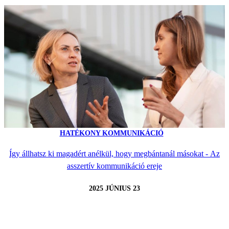
HATÉKONY KOMMUNIKÁCIÓ
Így állhatsz ki magadért anélkül, hogy megbántanál másokat - Az
asszertív kommunikáció ereje
2025 JÚNIUS 23