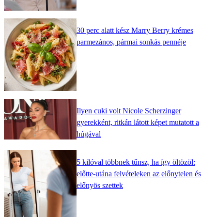
30 perc alatt kész Marry Berry krémes
parmezános, pármai sonkás pennéje
Ilyen cuki volt Nicole Scherzinger
gyerekként, ritkán látott képet mutatott a
húgával
5 kilóval többnek tűnsz, ha így öltözöl:
előtte-utána felvételeken az előnytelen és
előnyös szettek