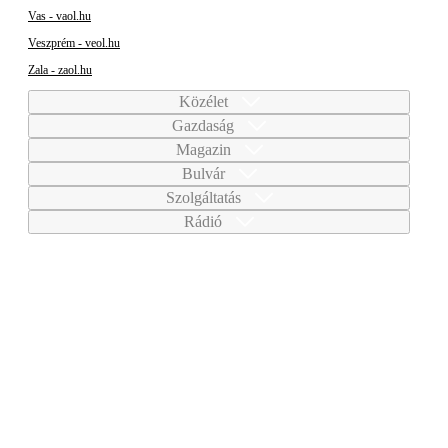
Vas - vaol.hu
Veszprém - veol.hu
Zala - zaol.hu
Közélet
Gazdaság
Magazin
Bulvár
Szolgáltatás
Rádió