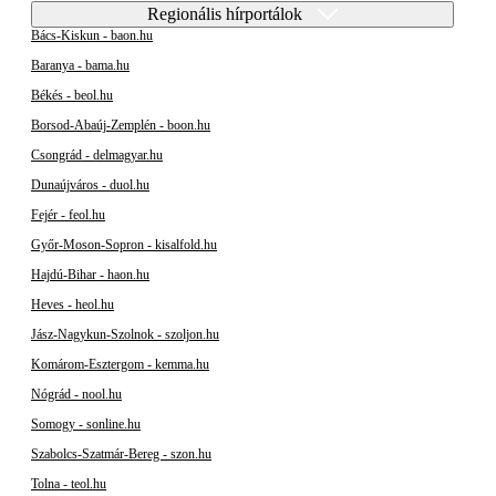
Regionális hírportálok
Bács-Kiskun - baon.hu
Baranya - bama.hu
Békés - beol.hu
Borsod-Abaúj-Zemplén - boon.hu
Csongrád - delmagyar.hu
Dunaújváros - duol.hu
Fejér - feol.hu
Győr-Moson-Sopron - kisalfold.hu
Hajdú-Bihar - haon.hu
Heves - heol.hu
Jász-Nagykun-Szolnok - szoljon.hu
Komárom-Esztergom - kemma.hu
Nógrád - nool.hu
Somogy - sonline.hu
Szabolcs-Szatmár-Bereg - szon.hu
Tolna - teol.hu