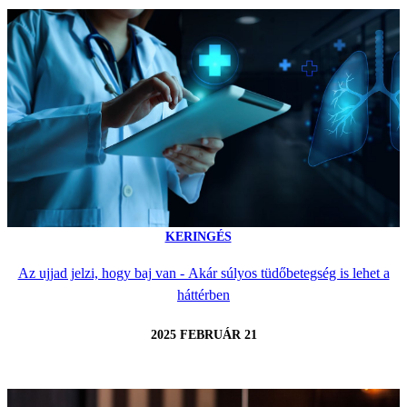
KERINGÉS
Az ujjad jelzi, hogy baj van - Akár súlyos tüdőbetegség is lehet a
háttérben
2025 FEBRUÁR 21