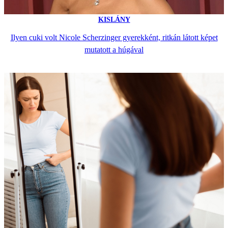
KISLÁNY
Ilyen cuki volt Nicole Scherzinger gyerekként, ritkán látott képet
mutatott a húgával