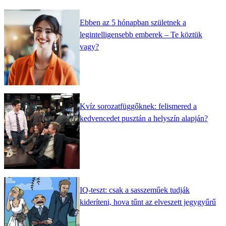
Ebben az 5 hónapban születnek a
legintelligensebb emberek – Te köztük
vagy?
Kvíz sorozatfüggőknek: felismered a
kedvencedet pusztán a helyszín alapján?
IQ-teszt: csak a sasszeműek tudják
kideríteni, hova tűnt az elveszett jegygyűrű