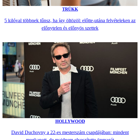
TRÜKK
5 kilóval többnek tűnsz, ha így öltözöl: előtte-utána felvételeken az
előnytelen és előnyös szettek
HOLLYWOOD
David Duchovny a 22-es mesterszám csapdájában: mindent
megkapott, de majdnem elveszítette önmagát