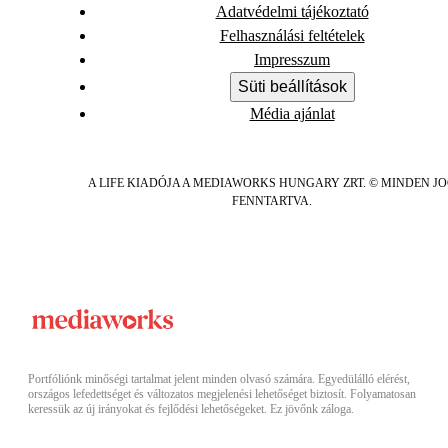
Adatvédelmi tájékoztató
Felhasználási feltételek
Impresszum
Süti beállítások
Média ajánlat
A LIFE KIADÓJA A MEDIAWORKS HUNGARY ZRT. © MINDEN J
FENNTARTVA.
Portfóliónk minőségi tartalmat jelent minden olvasó számára. Egyedülálló elérést,
országos lefedettséget és változatos megjelenési lehetőséget biztosít. Folyamatosan
keressük az új irányokat és fejlődési lehetőségeket. Ez jövőnk záloga.