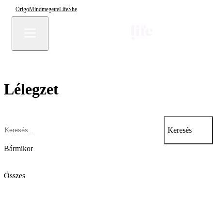
Origo
Mindmegette
Life
She
Lélegzet
Keresés
Bármikor
Összes