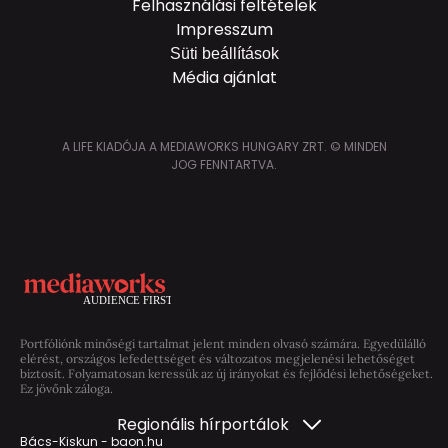
Felhasználási feltételek
Impresszum
Süti beállítások
Média ajánlat
A LIFE KIADÓJA A MEDIAWORKS HUNGARY ZRT. © MINDEN
JOG FENNTARTVA.
Portfóliónk minőségi tartalmat jelent minden olvasó számára. Egyedülálló
elérést, országos lefedettséget és változatos megjelenési lehetőséget
biztosít. Folyamatosan keressük az új irányokat és fejlődési lehetőségeket.
Ez jövőnk záloga.
Regionális hírportálok
Bács-Kiskun - baon.hu