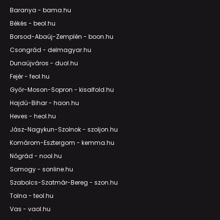
Baranya - bama.hu
Békés - beol.hu
Borsod-Abaúj-Zemplén - boon.hu
Csongrád - delmagyar.hu
Dunaújváros - duol.hu
Fejér - feol.hu
Győr-Moson-Sopron - kisalfold.hu
Hajdú-Bihar - haon.hu
Heves - heol.hu
Jász-Nagykun-Szolnok - szoljon.hu
Komárom-Esztergom - kemma.hu
Nógrád - nool.hu
Somogy - sonline.hu
Szabolcs-Szatmár-Bereg - szon.hu
Tolna - teol.hu
Vas - vaol.hu