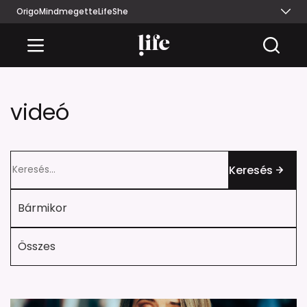
Origo
Mindmegette
Life
She
videó
Keresés
Bármikor
Összes