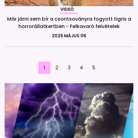
VIDEÓ
Már járni sem bír a csontsoványra fogyott tigris a
horrorállatkertben − Felkavaró felvételek
2026 MÁJUS 06
1
2
3
4
5