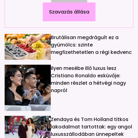
Szavazás állása
Brutálisan megdrágult ez a
gyümölcs: szinte
megfizethetetlen a régi kedvenc
Ilyen mesébe illő luxus lesz
Cristiano Ronaldo esküvője:
minden részlet a hétvégi nagy
napról
Zendaya és Tom Holland titkos
lakodalmat tartottak: egy angol
luxusszállodában ünnepeltek