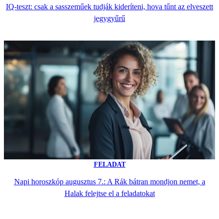
IQ-teszt: csak a sasszeműek tudják kideríteni, hova tűnt az elveszett
jegygyűrű
FELADAT
Napi horoszkóp augusztus 7.: A Rák bátran mondjon nemet, a
Halak felejtse el a feladatokat