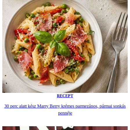
RECEPT
30 perc alatt kész Marry Berry krémes parmezános, pármai sonkás
pennéje