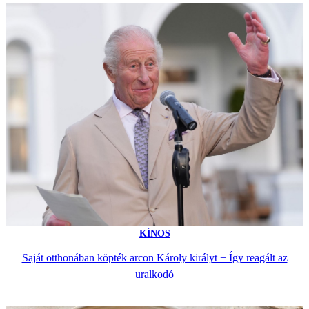
KÍNOS
Saját otthonában köpték arcon Károly királyt − Így reagált az
uralkodó