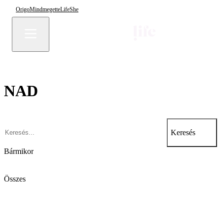
Origo
Mindmegette
Life
She
NAD
Keresés
Bármikor
Összes