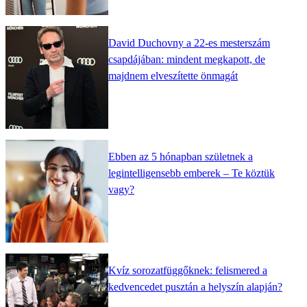
David Duchovny a 22-es mesterszám
csapdájában: mindent megkapott, de
majdnem elveszítette önmagát
Ebben az 5 hónapban születnek a
legintelligensebb emberek – Te köztük
vagy?
Kvíz sorozatfüggőknek: felismered a
kedvencedet pusztán a helyszín alapján?