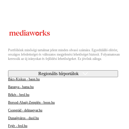
Portfóliónk minőségi tartalmat jelent minden olvasó számára. Egyedülálló elérést,
országos lefedettséget és változatos megjelenési lehetőséget biztosít. Folyamatosan
keressük az új irányokat és fejlődési lehetőségeket. Ez jövőnk záloga.
Regionális hírportálok
Bács-Kiskun - baon.hu
Baranya - bama.hu
Békés - beol.hu
Borsod-Abaúj-Zemplén - boon.hu
Csongrád - delmagyar.hu
Dunaújváros - duol.hu
Fejér - feol.hu