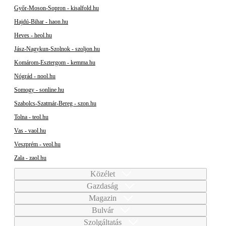
Győr-Moson-Sopron - kisalfold.hu
Hajdú-Bihar - haon.hu
Heves - heol.hu
Jász-Nagykun-Szolnok - szoljon.hu
Komárom-Esztergom - kemma.hu
Nógrád - nool.hu
Somogy - sonline.hu
Szabolcs-Szatmár-Bereg - szon.hu
Tolna - teol.hu
Vas - vaol.hu
Veszprém - veol.hu
Zala - zaol.hu
Közélet
Gazdaság
Magazin
Bulvár
Szolgáltatás