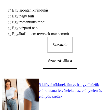
Egy spontán kirándulás
Egy nagy buli
Egy romantikus randi
Egy vízparti nap
Egyáltalán nem tervezek már semmit
Szavazok
Szavazás állása
5 kilóval többnek tűnsz, ha így öltözöl:
előtte-utána felvételeken az előnytelen és
előnyös szettek