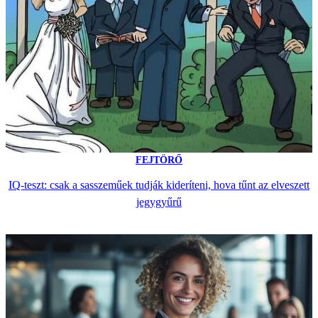
FEJTÖRŐ
IQ-teszt: csak a sasszeműek tudják kideríteni, hova tűnt az elveszett
jegygyűrű