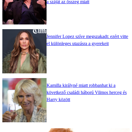
a száját az összeg miatt
Jennifer Lopez szíve megszakadt: ezért vitte
el különleges utazásra a gyerekeit
Kamilla királyné miatt robbanhat ki a
következő családi háború Vilmos herceg és
Harry között