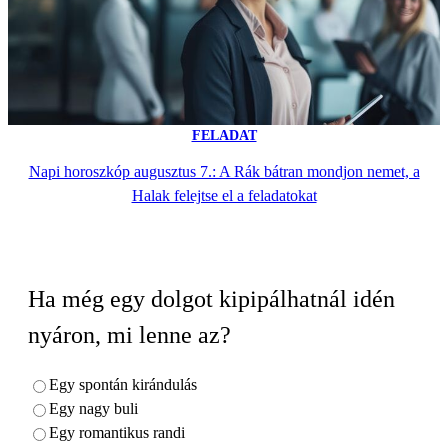
FELADAT
Napi horoszkóp augusztus 7.: A Rák bátran mondjon nemet, a
Halak felejtse el a feladatokat
Ha még egy dolgot kipipálhatnál idén
nyáron, mi lenne az?
Egy spontán kirándulás
Egy nagy buli
Egy romantikus randi