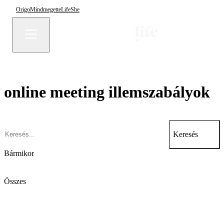
Origo
Mindmegette
Life
She
online meeting illemszabályok
Keresés
Bármikor
Összes