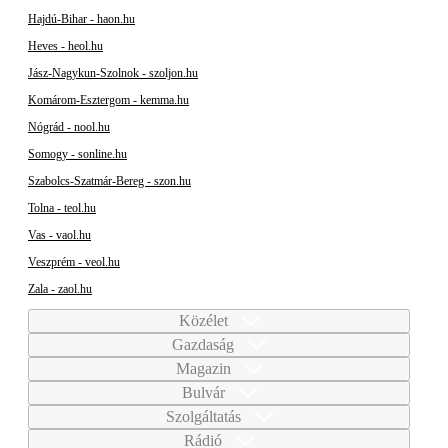
Hajdú-Bihar - haon.hu
Heves - heol.hu
Jász-Nagykun-Szolnok - szoljon.hu
Komárom-Esztergom - kemma.hu
Nógrád - nool.hu
Somogy - sonline.hu
Szabolcs-Szatmár-Bereg - szon.hu
Tolna - teol.hu
Vas - vaol.hu
Veszprém - veol.hu
Zala - zaol.hu
Közélet
Gazdaság
Magazin
Bulvár
Szolgáltatás
Rádió