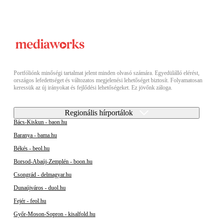
Portfóliónk minőségi tartalmat jelent minden olvasó számára. Egyedülálló elérést,
országos lefedettséget és változatos megjelenési lehetőséget biztosít. Folyamatosan
keressük az új irányokat és fejlődési lehetőségeket. Ez jövőnk záloga.
Regionális hírportálok
Bács-Kiskun - baon.hu
Baranya - bama.hu
Békés - beol.hu
Borsod-Abaúj-Zemplén - boon.hu
Csongrád - delmagyar.hu
Dunaújváros - duol.hu
Fejér - feol.hu
Győr-Moson-Sopron - kisalfold.hu