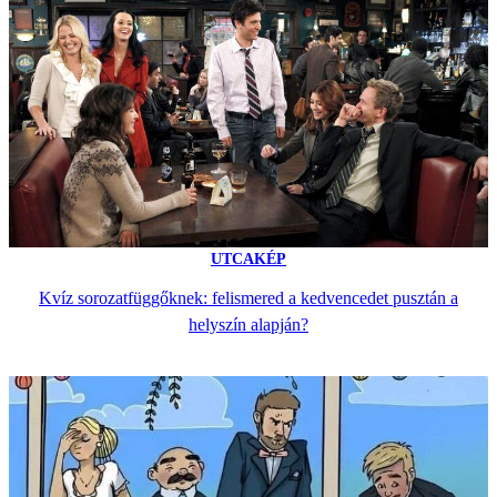
UTCAKÉP
Kvíz sorozatfüggőknek: felismered a kedvencedet pusztán a
helyszín alapján?