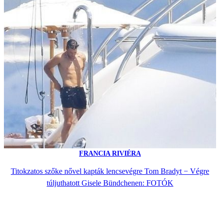
FRANCIA RIVIÉRA
Titokzatos szőke nővel kapták lencsevégre Tom Bradyt − Végre
túljuthatott Gisele Bündchenen: FOTÓK