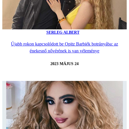
SERLEG ALBERT
Újabb rokon kapcsolódott be Opitz Barbiék botrányába: az
énekesnő nővérének is van véleménye
2023 MÁJUS 24