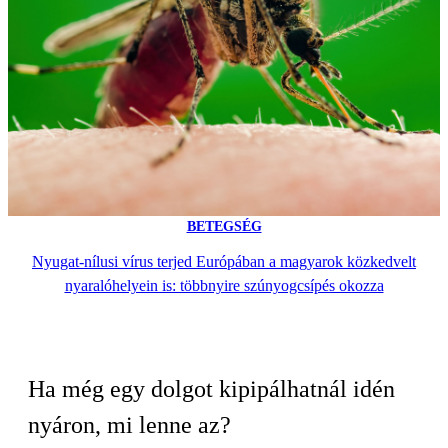
BETEGSÉG
Nyugat-nílusi vírus terjed Európában a magyarok közkedvelt
nyaralóhelyein is: többnyire szúnyogcsípés okozza
Ha még egy dolgot kipipálhatnál idén
nyáron, mi lenne az?