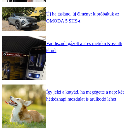
Új hajtáslánc, új élmény: kipróbáltuk az
OMODA 5 SHS-t
Vaddisznót gázolt a 2-es metró a Kossuth
térnél
Így jelzi a kutyád, ha megégette a nap: két
hétköznapi mozdulat is árulkodó lehet