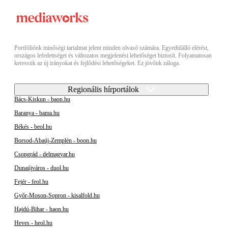
Portfóliónk minőségi tartalmat jelent minden olvasó számára. Egyedülálló elérést,
országos lefedettséget és változatos megjelenési lehetőséget biztosít. Folyamatosan
keressük az új irányokat és fejlődési lehetőségeket. Ez jövőnk záloga.
Regionális hírportálok
Bács-Kiskun - baon.hu
Baranya - bama.hu
Békés - beol.hu
Borsod-Abaúj-Zemplén - boon.hu
Csongrád - delmagyar.hu
Dunaújváros - duol.hu
Fejér - feol.hu
Győr-Moson-Sopron - kisalfold.hu
Hajdú-Bihar - haon.hu
Heves - heol.hu