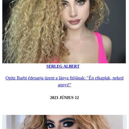
SERLEG ALBERT
Opitz Barbi édesapja üzent a lánya fiújának: "Én elkaplak, neked
annyi!"
2023 JÚNIUS 12