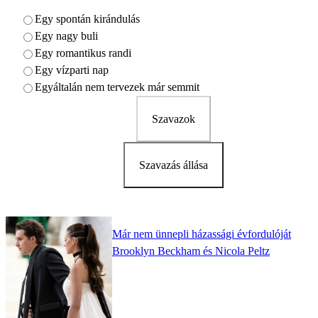
Egy spontán kirándulás
Egy nagy buli
Egy romantikus randi
Egy vízparti nap
Egyáltalán nem tervezek már semmit
Szavazok
Szavazás állása
Már nem ünnepli házassági évfordulóját
Brooklyn Beckham és Nicola Peltz