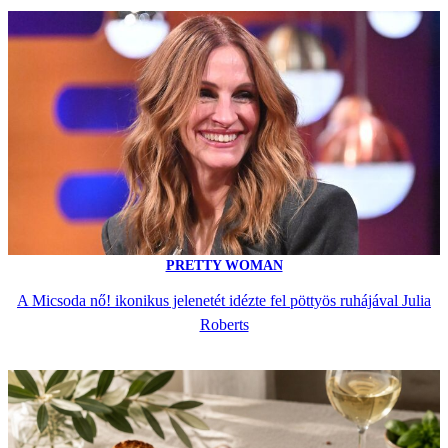
PRETTY WOMAN
A Micsoda nő! ikonikus jelenetét idézte fel pöttyös ruhájával Julia
Roberts