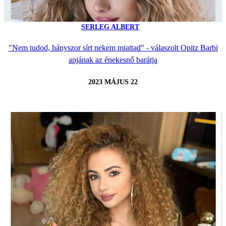
SERLEG ALBERT
"Nem tudod, hányszor sírt nekem miattad" - válaszolt Opitz Barbi
apjának az énekesnő barátja
2023 MÁJUS 22