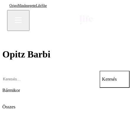
Origo
Mindmegette
Life
She
Opitz Barbi
Keresés
Bármikor
Összes