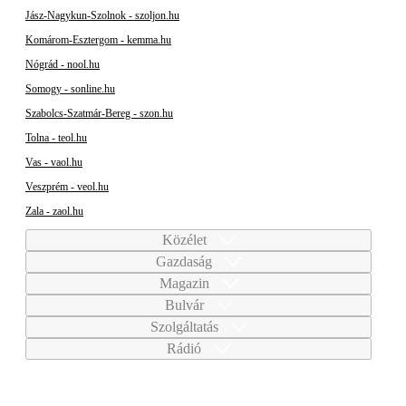
Jász-Nagykun-Szolnok - szoljon.hu
Komárom-Esztergom - kemma.hu
Nógrád - nool.hu
Somogy - sonline.hu
Szabolcs-Szatmár-Bereg - szon.hu
Tolna - teol.hu
Vas - vaol.hu
Veszprém - veol.hu
Zala - zaol.hu
Közélet
Gazdaság
Magazin
Bulvár
Szolgáltatás
Rádió