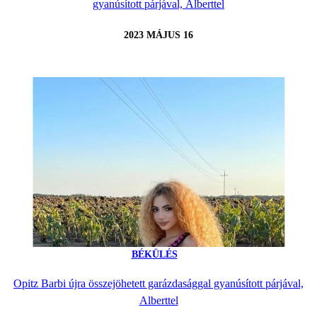
gyanúsított párjával, Alberttel
2023 MÁJUS 16
BÉKÜLÉS
Opitz Barbi újra összejöhetett garázdasággal gyanúsított párjával,
Alberttel