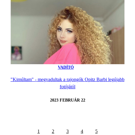
VADÍTÓ
"Kimúltam" - megvadultak a rajongók Opitz Barbi legújabb
fotójától
2023 FEBRUÁR 22
1
2
3
4
5