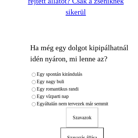
rejtett állatot? Csak a zseniknek
sikerül
Ha még egy dolgot kipipálhatnál
idén nyáron, mi lenne az?
Egy spontán kirándulás
Egy nagy buli
Egy romantikus randi
Egy vízparti nap
Egyáltalán nem tervezek már semmit
Szavazok
Szavazás állása