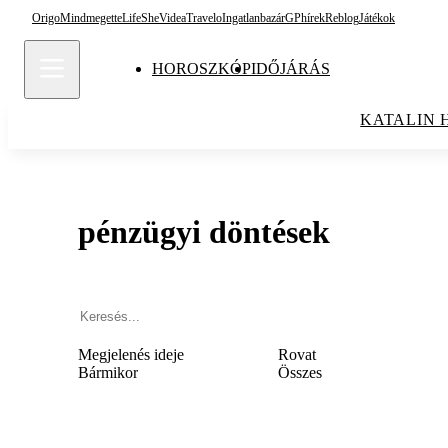
Origo
Mindmegette
Life
She
Videa
Travelo
Ingatlanbazár
GPhírek
Reblog
Játékok
HOROSZKÓP
IDŐJÁRÁS
KATALIN 
pénzügyi döntések
Megjelenés ideje
Rovat
Bármikor
Összes