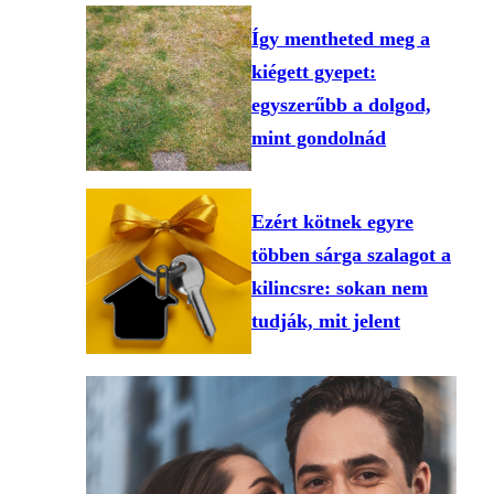
Így mentheted meg a
kiégett gyepet:
egyszerűbb a dolgod,
mint gondolnád
Ezért kötnek egyre
többen sárga szalagot a
kilincsre: sokan nem
tudják, mit jelent