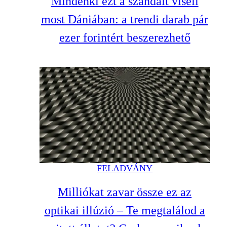
Mindenki ezt a szandált viseli
most Dániában: a trendi darab pár
ezer forintért beszerezhető
FELADVÁNY
Milliókat zavar össze ez az
optikai illúzió – Te megtalálod a